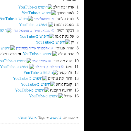
1. ארץ זבת חלב
2. לאור חיוכך
3. בנות עלינה
♫ עמנואל זמיר
4. בואנה הבנות
5. דבקה רפיח
© עמנואל זמיר ♫ עמנואל זמיר
6. אל גינת אגוז
7. יין
8. הורה אגדתי
♫ אלכסנדר אוריה בוסקוביץ
9. הבה נגילה
☚
הבה נגילה
10. הנה מה טוב
© אמיתי נאמן
11. מים
© דודי לוי ♫ דודי לוי
12. צ’רקסיה
13. ודוד יפה עיניים
14. קומה אחא
15. הרועה הקטנה
16. שירל
☚ קטגוריה:
תקליטנים
☚ Tags:
אינסטרומנטלי