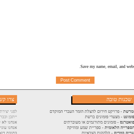
Save my name, email, and websi
שכנות טובה
צרו קש
מרשת
- פרויקט חירום להצלת הזמר העברי המוקדם
לפני יצירת
זמונט
- מצעדי פזמונים ברשת
ייתכן וכבר
ואטרנס
- פזמונים מתורגמים או מעוברתים
אנחנו לא ק
ספרייה הלאומית
- ספריית שמע ומוזיקה
אנחנו עוני
רים במדים
- הלהקות הצבאיות
כתובת דוא"