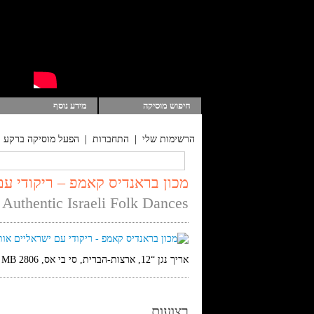
חיפוש מוסיקה
מידע נוסף
הרשימות שלי
|
התחברות
|
הפעל מוסיקה ברקע
מכון בראנדיס קאמפ – ריקודי עם
 Authentic Israeli Folk Dances
אריך נגן “12, ארצות-הברית, סי בי אס, Custom MB 2806, מונו
רצועות