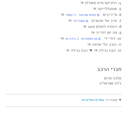
4. רוזניקס מיט מאנדלן
5. טומבללייקה
6. צ’יריבים
© עמוס אטינגר ♫ עממי
7. ערב של שושנים
© משה דור
8. ויהודה לעולם תשב
9. מה יפו דודייך
10. דודי לי
© מן המקורות ♫ נירה חן
11. כוכב עלי אדמה
12. הבה נגילה
☚
הבה נגילה
חברי הרכב
מלכה מרום
ג’וזו ספראליה
☚ קטגוריה:
צמדים ושלישיות