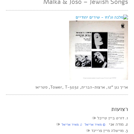
Malka & Joso – Jewish Songs
אריך נגן “12, ארצות-הברית, Tower, T-5032, סטריאו
רצועות
1. דורט ביין טייכל
2. מודה אני
© מאיר אריאל ♫ מאיר אריאל
3. מוישלה מיין פריינד