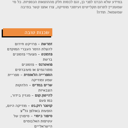
במידע שלא הכרנו לפני כן, וגם לכסות חלק מההוצאות הכספיות. כל מי
שמעוניין לתרום תקליטים ועיתוני מוסיקה, צרו אתנו קשר בתיבה
שמשמאל. תודה!
שכנות טובה
זמרשת
- פרויקט חירום
להצלת הזמר העברי המוקדם
פזמונט
- מצעדי פזמונים
ברשת
פואטרנס
- פזמונים
מתורגמים או מעוברתים
הספרייה הלאומית
- ספריית
שמע ומוזיקה
שרים במדים
- הלהקות
הצבאיות
להיטון.קום
- מגזין בידור,
כמו פעם
קוטנר רוק.נט
- מוזיקה היום,
הופעות באולפן גל"צ
סיפור כיסוי
- סיפורן של
עטיפות האלבומים
הישראליים