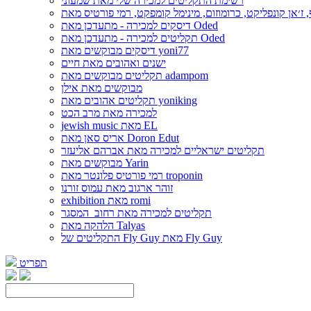
רשימת התקליטים למכירה שלי מאת שמעוני
דיסקים למכירה - מתעדכן מאת Oded
תקליטים למכירה - מתעדכן מאת Oded
דיסקים מבוקשים מאת yoni77
ישנים ואהובים מאת חיים
תקליטים מבוקשים מאת adampom
מבוקשים מאת אילן
תקליטים אהובים מאת yoniking
למכירה מאת מרב הכט
jewish music מאת EL
אריס סאן מאת Doron Edut
תקליטים ישראליים למכירה מאת אברהם אליעזר
מבוקשים מאת Yarin
רמי פורטיס פלונטר מאת troponin
זוהר ארגוב מאת עמוס זורנו
exhibition מאת romi
תקליטים למכירה מאת רחוב_המסגר
הלהקה מאת Talyas
התקליטים של Fly Guy מאת Fly Guy
תפריט