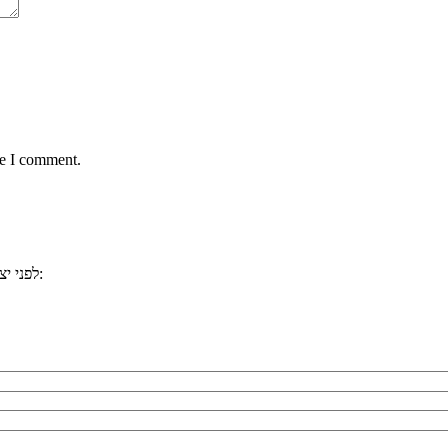
me I comment.
, ייתכן וכבר ענינו לשאלתכם. למשל:
לפני י