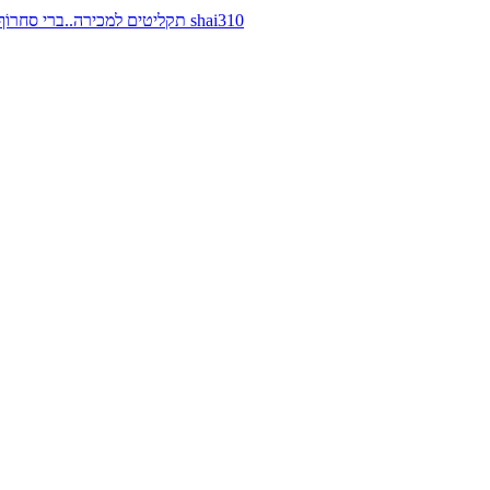
תקליטים למכירה..ברי סחרוֹף, ז׳אן קונפליקט, כרומוזום, מינימל קומפקט, רמי פורטיס מאת shai310