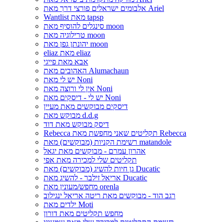
אלבומים ישראלים פורצי דרך מאת Ariel
Wantlist מאת tapsp
סינגלים להוסיף מאת moon
טרילוגיה מאת moon
יהונתן גפן מאת moon
eliaz מאת eliaz
אבא מאת פייגי
האהובים מאת Alumachaun
יש לי מאת Noni
אין לי ורוצה מאת Noni
יש לי - דיסקים מאת Noni
דיסקים מבוקשים מאת מעיין
מבוקש מאת d.d.g
דיסק מבוקש מאת דוד
Rebecca תקליטים שאני מחפשת מאת Rebecca
רשימת הקניות (מבוקשים) מאת matandole
אהרון עמרם - מבוקשים מאת יגאל
תקליטים שלי למכירה מאת אפי
גן חיות להשיג (מבוקשים) מאת Ducatic
אריאל זילבר - להשיג מאת Ducatic
מחפש/מעונין מאת orenla
רגב הוד - מבוקשים מאת ריטה אריאל ינגילוב
ילדים מאת Moti
מחפש תקליטים מאת דורון