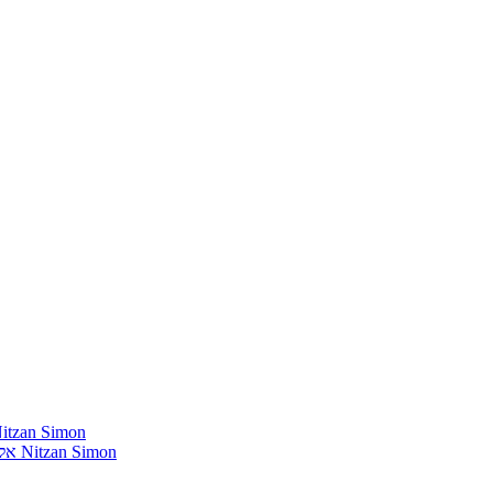
חומרים שהייתי רוצה להשמיע בתוכנית שלי מאת נִיצָן סִימוֹן mon
אלבומים נדירים שאני מחפש פיזית וגם דיגיטלית מאת נִיצָן סִימוֹן Nitzan Simon