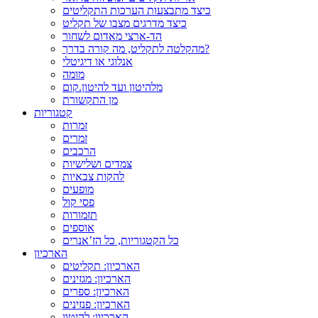
כיצד מתבצעות הערכות התקליטים
כיצד מדרגים מצבו של תקליט
הד-ארצי מאדום לשחור
מהקלטה לתקליט, מה קורה בדרך?
אנלוגי או דיגיטלי
מומה
מלהיטון ועד להיטון.קום
מן התקשורת
קטגוריות
זמרות
זמרים
הרכבים
צמדים ושלישיות
להקות צבאיות
מופעים
פסי קול
תזמורות
אוספים
כל הקטגוריות, כל הז’אנרים
הארכיון
הארכיון: תקליטים
הארכיון: מגזינים
הארכיון: ספרים
הארכיון: פנזינים
הארכיון: להיטון