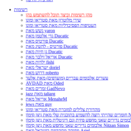
רשימות
מהן רשימות וכיצד תוכל להשתמש בהן
שירי מלוטרון מאת סטריאו ומונו
העטיפות הפסיכדליות מאת סטריאו ומונו
גשש מאת yaron
גדי אלטמן מאת Ducatic
פורטיס מאת Ducatic
פורטיס - להשיג מאת Ducatic
גן חיות מאת Ducatic
אריאל זילבר מאת Ducatic
ילדות מאת fishi
ישראלי מאת doriel
דרוש מאת roberto
עשרים אלבומים עבריים (מועדפים) מאת אלעד
AVDAD מאת Oded
זמרים מאת GadNevo
jazz מאת taliarg
אריאל מאת MenaheM
jews מאת guy
מהדורת צלילים למזכרת מאת סטריאו ומונו
Nitzan Si
אלבומים נדירים שאני מחפש מאת נִיצָן סִימוֹן Nitzan Simon
מוזיקה מתקדמת בישראל מאת Ariel