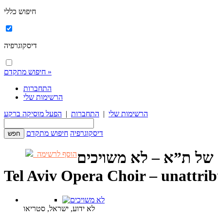
חיפוש כללי
דיסקוגרפיה
חיפוש מתקדם »
התחברות
הרשימות שלי
הרשימות שלי
|
התחברות
|
הפעל מוסיקה ברקע
דיסקוגרפיה
חיפוש מתקדם
של ת”א – לא משויכים
הוסף לרשימה
Tel Aviv Opera Choir – unattri
לא ידוע, ישראל, סטריאו