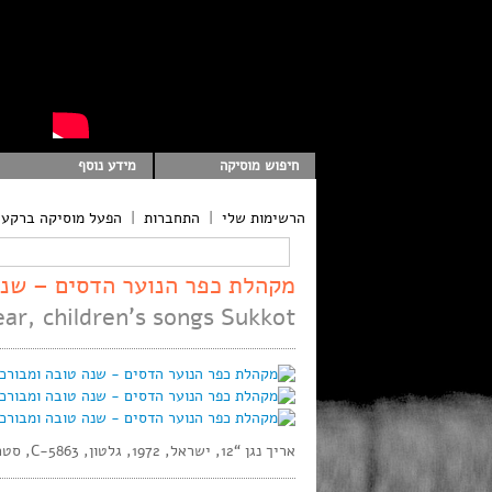
חיפוש מוסיקה
מידע נוסף
הרשימות שלי
|
התחברות
|
הפעל מוסיקה ברקע
מקהלת כפר הנוער הדסים – שנה טו
r, children’s songs Sukkot
אריך נגן “12, ישראל, 1972, גלטון, C-5863, סטריאו