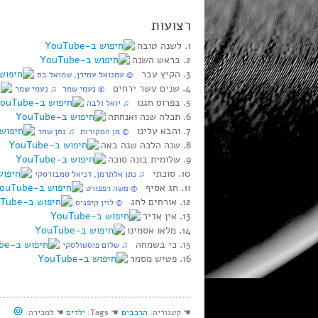
רצועות
1. לשנה טובה
2. בראש השנה
3. הקיץ עבר
© עמנואל עמירן, שמואל בס
4. שנים עשר ירחים
© נעמי שמר ♫ נעמי שמר
5. בפרוס חגנו
♫ יואל ולבה
6. תכלה שנה ואנחתה
7. והבא עלינו
© מן המקורות ♫ נתן שחר
8. שנה הלכה שנה באה
9. שלומית בונה סוכה
10. סוכתי
♫ נתן אלתרמן, דניאל סמבורסקי
11. חג אסיף
© משה רפפורט
12. אורחים לחג
© לוין קיפניס
13. אין אדיר
14. מלאו אסמינו
15. כי בשמחה
♫ שלום פוסטולסקי
16. פטיש מסמר
⊚
☚ קטגוריה:
הרכבים
☚ Tags:
ילדים
☚ למכירה: