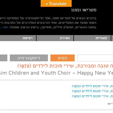
Translate »
סטריאו ומונו
ברוכים הבאים אל סטריאו ומונו, אתר הדיסקוגרפיה של המוסיקה היש
האתר מתעד את התקליטים, אחד ההיבטים המלהיבים של התרבות הי
במאה העשרים, המשלב מילים, מוסיקה, ביצוע ועיצוב אמנותי.
עוד...
קטגוריות
הארכיון
רשימות
דיסקוגרפיה
בה ומבורכת, שירי סוכות לילדים (1972)
im Children and Youth Choir – Happy New Yea