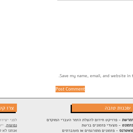
Save my name, email, and website in 
שכנות טובה
צרו קש
מרשת
- פרויקט חירום להצלת הזמר העברי המוקדם
לפני יציר
זמונט
- מצעדי פזמונים ברשת
נפוצות
, יי
ואטרנס
- פזמונים מתורגמים או מעוברתים
אנחנו לא ק