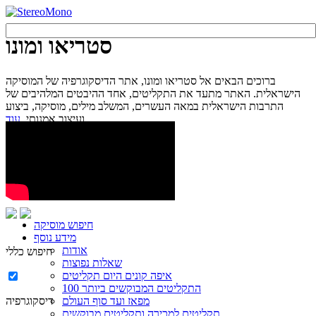
סטריאו ומונו
ברוכים הבאים אל סטריאו ומונו, אתר הדיסקוגרפיה של המוסיקה
הישראלית. האתר מתעד את התקליטים, אחד ההיבטים המלהיבים של
התרבות הישראלית במאה העשרים, המשלב מילים, מוסיקה, ביצוע
עוד...
ועיצוב אמנותי.
חיפוש מוסיקה
מידע נוסף
אודות
חיפוש כללי
שאלות נפוצות
איפה קונים היום תקליטים
100 התקליטים המבוקשים ביותר
מפאז ועד סוף העולם
דיסקוגרפיה
תקליטים למכירה ותקליטים מבוקשים