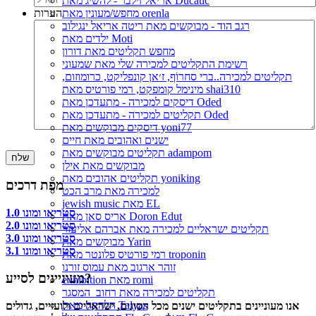
אריאל זילבר - להשיג מאת Ducatic
מחפש/מעונין מאת orenla
הערות
רגב הוד - מבוקשים מאת ריטה אריאל ינגילוב
ילדים מאת Moti
מחפש תקליטים מאת דורון
רשימת התקליטים למכירה שלי מאת שמעוני
תקליטים למכירה..ברי סחרוֹף, ז׳אן קונפליקט, כרומוזום,
מינימל קומפקט, רמי פורטיס מאת shai310
דיסקים למכירה - מתעדכן מאת Oded
תקליטים למכירה - מתעדכן מאת Oded
דיסקים מבוקשים מאת yoni77
ישנים ואהובים מאת חיים
תקליטים מבוקשים מאת adampom
מבוקשים מאת אילן
תקליטים אהובים מאת yoniking
מפת דרכים
למכירה מאת מרב הכט
jewish music מאת EL
סטריאו ומונו 1.0
אריס סאן מאת Doron Edut
סטריאו ומונו 2.0
תקליטים ישראליים למכירה מאת אברהם אליעזר
סטריאו ומונו 3.0
מבוקשים מאת Yarin
סטריאו ומונו 3.1
רמי פורטיס פלונטר מאת troponin
זוהר ארגוב מאת עמוס זורנו
מעוניינים לסייע?
exhibition מאת romi
תקליטים למכירה מאת רחוב_המסגר
הלהקה מאת Talyas
אנו מעוניינים בתקליטים ישנים מכל הסוגים, ישראליים ולועזיים, גדולים