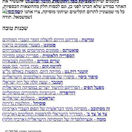
התקליטים של Fly Guy מאת Fly Guy
כקטנים ועיתוני מוסיקה מכל התקופות. הדבר יסייע לנו להעשיר את
האתר במידע שלא הכרנו לפני כן, וגם לכסות חלק מההוצאות הכספיות.
תפריט
כל מי שמעוניין לתרום תקליטים ועיתוני מוסיקה, צרו אתנו קשר בתיבה
שמשמאל. תודה!
שכנות טובה
זמרשת
- פרויקט חירום להצלת הזמר העברי המוקדם
פזמונט
- מצעדי פזמונים ברשת
פואטרנס
- פזמונים מתורגמים או מעוברתים
הספרייה הלאומית
- ספריית שמע ומוזיקה
שרים במדים
- הלהקות הצבאיות
להיטון.קום
- מגזין בידור, כמו פעם
קוטנר רוק.נט
- מוזיקה היום, הופעות באולפן גל"צ
סיפור כיסוי
- סיפורן של עטיפות האלבומים הישראליים
המגבר
- שעה קלה של רוק ישראלי
מפעל הפיס
- הפרויקט לתיעוד יוצרים במוסיקה הישראלית
דודיפדיה
- ביוגרפיות ותחקירים מוסיקליים
ישראבוט
- בוטלגים ישראליים
פוסיהל
- הקלטות נדירות
זה מסתובב
- מוסיקה מימי הבראשית של הפופ העברי (ארכיון)
צד א' צד ב'
- המדריך הישראלי להדפסות תקליטים (ארכיון)
מומה
- אנציקלופדיה של המוסיקה הישראלית (ארכיון חלקי)
©2026 סטריאו ומונו