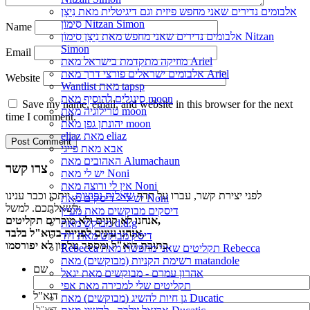
אלבומים נדירים שאני מחפש פיזית וגם דיגיטלית מאת נִיצָן
סִימוֹן Nitzan Simon
Name
אלבומים נדירים שאני מחפש מאת נִיצָן סִימוֹן Nitzan
Simon
Email
מוזיקה מתקדמת בישראל מאת Ariel
אלבומים ישראלים פורצי דרך מאת Ariel
Website
Wantlist מאת tapsp
סינגלים להוסיף מאת moon
Save my name, email, and website in this browser for the next
טרילוגיה מאת moon
time I comment.
יהונתן גפן מאת moon
eliaz מאת eliaz
אבא מאת פייגי
האהובים מאת Alumachaun
צרו קשר
יש לי מאת Noni
אין לי ורוצה מאת Noni
לפני יצירת קשר, עברו על הדף
שאלות נפוצות
, ייתכן וכבר ענינו
יש לי - דיסקים מאת Noni
לשאלתכם. למשל:
דיסקים מבוקשים מאת מעיין
אנחנו לא קונים ולא מוכרים תקליטים,
מבוקש מאת d.d.g
אנחנו עונים לפניות בדוא"ל בלבד,
דיסק מבוקש מאת דוד
כתובת דוא"ל ומספר טלפון לא יפורסמו.
Rebecca תקליטים שאני מחפשת מאת Rebecca
רשימת הקניות (מבוקשים) מאת matandole
שם
אהרון עמרם - מבוקשים מאת יגאל
תקליטים שלי למכירה מאת אפי
דוא"ל
גן חיות להשיג (מבוקשים) מאת Ducatic