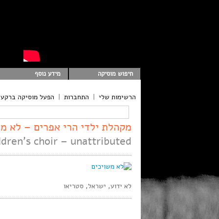
חיפוש מוסיקה
מידע נוסף
הרשימות שלי
|
התחברות
|
הפעל מוסיקה ברקע
מקהלת ילדי הרי אפרים – לא מש
ldren’s choir – unattributed
לא ידוע, ישראל, סטריאו