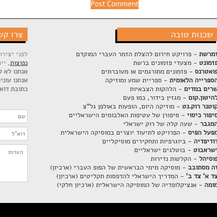
שכנות טובה
צרו קש
מרשת
- פרויקט חירום להצלת הזמר העברי המוקדם
לפני יציר
זמונט
- מצעדי פזמונים ברשת
נפוצות
, יי
ואטרנס
- פזמונים מתורגמים או מעוברתים
אנחנו לא ק
ספרייה הלאומית
- ספריית שמע ומוזיקה
אנחנו עוני
רים במדים
- הלהקות הצבאיות
כתובת דוא"
היטון.קום
- מגזין בידור, כמו פעם
וטנר רוק.נט
- מוזיקה היום, הופעות באולפן גל"צ
יפור כיסוי
- סיפורן של עטיפות האלבומים הישראליים
מגבר
- שעה קלה של רוק ישראלי
פעל הפיס
- הפרויקט לתיעוד יוצרים במוסיקה הישראלית
ודיפדיה
- ביוגרפיות ותחקירים מוסיקליים
שראבוט
- בוטלגים ישראליים
וסיהל
- הקלטות נדירות
ה מסתובב
- מוסיקה מימי הבראשית של הפופ העברי (ארכיון)
ד א' צד ב'
- המדריך הישראלי להדפסות תקליטים (ארכיון)
ומה
- אנציקלופדיה של המוסיקה הישראלית (ארכיון חלקי)