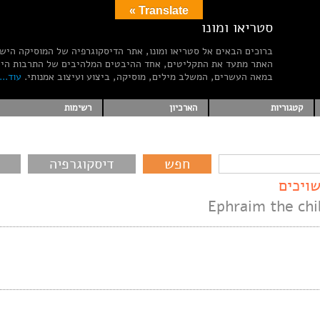
Translate »
סטריאו ומונו
ברוכים הבאים אל סטריאו ומונו, אתר הדיסקוגרפיה של המוסיקה היש
האתר מתעד את התקליטים, אחד ההיבטים המלהיבים של התרבות הי
במאה העשרים, המשלב מילים, מוסיקה, ביצוע ועיצוב אמנותי.
עוד...
קטגוריות
הארכיון
רשימות
דיסקוגרפיה
ויכים
Ephraim the chi