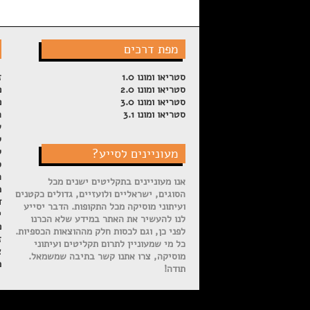
מפת דרכים
סטריאו ומונו 1.0
ז
סטריאו ומונו 2.0
פ
סטריאו ומונו 3.0
פ
סטריאו ומונו 3.1
ה
ש
ל
מעוניינים לסייע?
ק
ס
ה
אנו מעוניינים בתקליטים ישנים מכל
מ
הסוגים, ישראליים ולועזיים, גדולים כקטנים
ד
ועיתוני מוסיקה מכל התקופות. הדבר יסייע
י
לנו להעשיר את האתר במידע שלא הכרנו
פ
לפני כן, וגם לכסות חלק מההוצאות הכספיות.
ז
כל מי שמעוניין לתרום תקליטים ועיתוני
צ
מוסיקה, צרו אתנו קשר בתיבה שמשמאל.
מ
תודה!