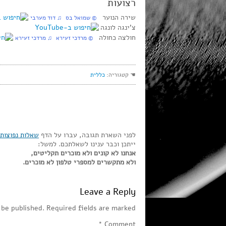
רצועות
שירה הנוער
© שמואל בס ♫ דוד מערבי
צ’ינגה לונגה
חולצה כחולה
© מרדכי זעירא ♫ מרדכי זעירא
☚ קטגוריה:
כללית
לפני השארת תגובה, עברו על הדף
שאלות נפוצות
ייתכן וכבר ענינו לשאלתכם. למשל:
אנחנו לא קונים ולא מוכרים תקליטים,
ולא מתקשרים למספרי טלפון לא מוכרים.
Leave a Reply
 be published.
Required fields are marked
*
Comment