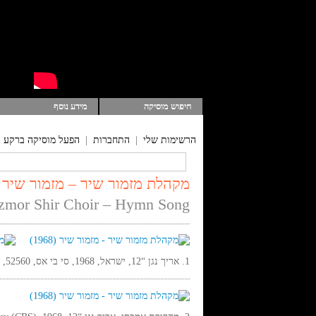
חיפוש מוסיקה
מידע נוסף
הרשימות שלי
|
התחברות
|
הפעל מוסיקה ברקע
מקהלת מזמור שיר – מזמור שיר (1968
zmor Shir Choir – Hymn Song
1. אריך נגן “12, ישראל, 1968, סי בי אס, 52560, סטריאו