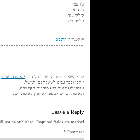
ג’ו עמר
גילה אדרי
לילית נגר
עליזה קשי
☚ קטגוריה:
הרכבים
לפני השארת תגובה, עברו על הדף
שאלות נפוצות
,
ייתכן וכבר ענינו לשאלתכם. למשל:
אנחנו לא קונים ולא מוכרים תקליטים,
ולא מתקשרים למספרי טלפון לא מוכרים.
Leave a Reply
ll not be published.
Required fields are marked
*
Comment