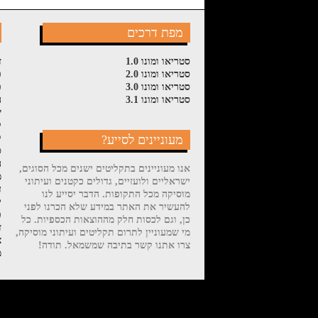
מפת דרכים
סטריאו ומונו 1.0
ז
סטריאו ומונו 2.0
פ
סטריאו ומונו 3.0
פ
סטריאו ומונו 3.1
ה
ש
ל
מעוניינים לסייע?
ק
ס
ה
אנו מעוניינים בתקליטים ישנים מכל הסוגים,
מ
ישראליים ולועזיים, גדולים כקטנים ועיתוני
ד
מוסיקה מכל התקופות. הדבר יסייע לנו
י
להעשיר את האתר במידע שלא הכרנו לפני
פ
כן, וגם לכסות חלק מההוצאות הכספיות. כל
ז
מי שמעוניין לתרום תקליטים ועיתוני מוסיקה,
צ
צרו אתנו קשר בתיבה שמשמאל. תודה!
מ