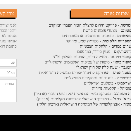
שכנות טובה
צרו קש
מרשת
- פרויקט חירום להצלת הזמר העברי המוקדם
לפני יצירת
זמונט
- מצעדי פזמונים ברשת
ייתכן וכבר
ואטרנס
- פזמונים מתורגמים או מעוברתים
אנחנו לא ק
ספרייה הלאומית
- ספריית שמע ומוזיקה
אנחנו עוני
רים במדים
- הלהקות הצבאיות
כתובת דוא"
היטון.קום
- מגזין בידור, כמו פעם
וטנר רוק.נט
- מוזיקה היום, הופעות באולפן גל"צ
יפור כיסוי
- סיפורן של עטיפות האלבומים הישראליים
מגבר
- שעה קלה של רוק ישראלי
פעל הפיס
- הפרויקט לתיעוד יוצרים במוסיקה הישראלית
ודיפדיה
- ביוגרפיות ותחקירים מוסיקליים
שראבוט
- בוטלגים ישראליים
וסיהל
- הקלטות נדירות
ה מסתובב
- מוסיקה מימי הבראשית של הפופ העברי (ארכיון)
ד א' צד ב'
- המדריך הישראלי להדפסות תקליטים (ארכיון)
ומה
- אנציקלופדיה של המוסיקה הישראלית (ארכיון חלקי)