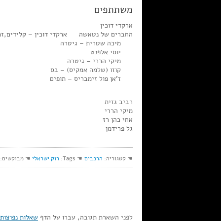
משתתפים
ארקדי דוכין
החברים של נטאשה ארקדי דוכין – קלידים,זמ
מיכה שטרית – גיטרה
יוסי אלפנט
מיקי הררי – גיטרה
קוזו (שלמה אמקיס) – בס
ז’אן פול זימבריס – תופים
רביב גזית
מיקי הררי
אחי כהן רז
גל פרידמן
☚ קטגוריה:
הרכבים
☚ Tags:
רוק ישראלי
☚ מבוקשים:
לפני השארת תגובה, עברו על הדף
שאלות נפוצות