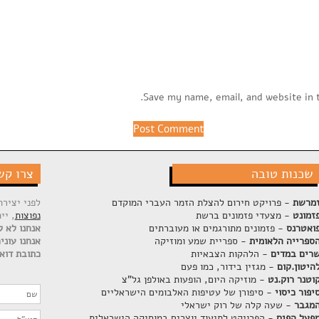
Save my name, email, and website in 
שכנות טובה
צרו קש
מרשת
- פרויקט חירום להצלת הזמר העברי המוקדם
לפני יציר
זמונט
- מצעדי פזמונים ברשת
נפוצות
, יי
ואטרנס
- פזמונים מתורגמים או מעוברתים
אנחנו לא ק
ספרייה הלאומית
- ספריית שמע ומוזיקה
אנחנו עוני
רים במדים
- הלהקות הצבאיות
כתובת דוא"
היטון.קום
- מגזין בידור, כמו פעם
וטנר רוק.נט
- מוזיקה היום, הופעות באולפן גל"צ
יפור כיסוי
- סיפורן של עטיפות האלבומים הישראליים
מגבר
- שעה קלה של רוק ישראלי
פעל הפיס
- הפרויקט לתיעוד יוצרים במוסיקה הישראלית