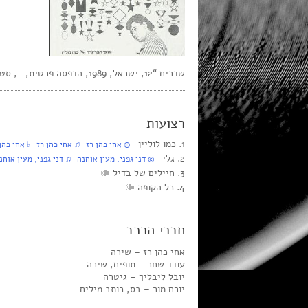
שדרים “12, ישראל, 1989, הדפסה פרטית, -, סטריאו,
רצועות
1. כמו לוליין
© אחי כהן רז ♫ אחי כהן רז ♭ אחי כהן 
2. גלי
© דני גפני, מעין אוחנה ♫ דני גפני, מעין אוחנ
3. חיילים של בדיל
4. כל הקופה
חברי הרכב
אחי כהן רז – שירה
עודד שחר – תופים, שירה
יובל ליבליך – גיטרה
יורם מור – בס, כותב מילים