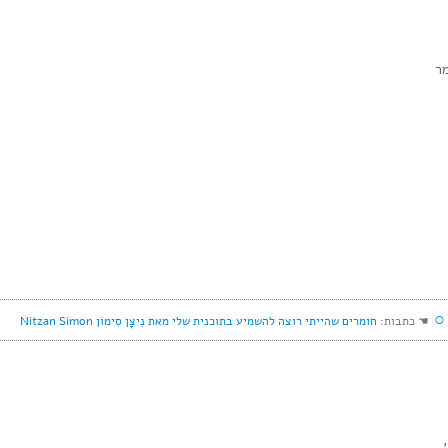
ר
○
☚ כתבות:
חומרים שהייתי רוצה להשמיע בתוכנית שלי מאת נִיצָן סִימוֹן Nitzan Simon
,