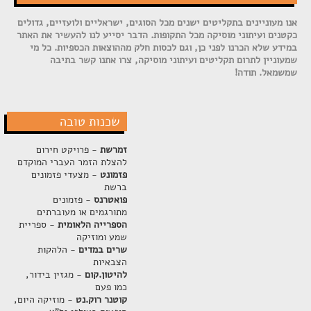
אנו מעוניינים בתקליטים ישנים מכל הסוגים, ישראליים ולועזיים, גדולים
כקטנים ועיתוני מוסיקה מכל התקופות. הדבר יסייע לנו להעשיר את האתר
במידע שלא הכרנו לפני כן, וגם לכסות חלק מההוצאות הכספיות. כל מי
שמעוניין לתרום תקליטים ועיתוני מוסיקה, צרו אתנו קשר בתיבה
שמשמאל. תודה!
שכנות טובה
זמרשת
- פרויקט חירום
להצלת הזמר העברי המוקדם
פזמונט
- מצעדי פזמונים
ברשת
פואטרנס
- פזמונים
מתורגמים או מעוברתים
הספרייה הלאומית
- ספריית
שמע ומוזיקה
שרים במדים
- הלהקות
הצבאיות
להיטון.קום
- מגזין בידור,
כמו פעם
קוטנר רוק.נט
- מוזיקה היום,