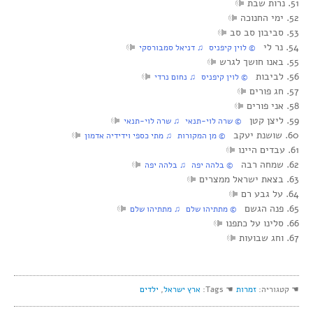
51. נרות שבת
52. ימי החנוכה
53. סביבון סב סב
54. נר לי
© לוין קיפניס ♫ דניאל סמבורסקי
55. באנו חושך לגרש
56. לביבות
© לוין קיפניס ♫ נחום נרדי
57. חג פורים
58. אני פורים
59. ליצן קטן
© שרה לוי-תנאי ♫ שרה לוי-תנאי
60. שושנת יעקב
© מן המקורות ♫ מתי כספי וידידיה אדמון
61. עבדים היינו
62. שמחה רבה
© בלהה יפה ♫ בלהה יפה
63. בצאת ישראל ממצרים
64. על גבע רם
65. פנה הגשם
© מתתיהו שלם ♫ מתתיהו שלם
66. סלינו על כתפנו
67. וחג שבועות
☚ קטגוריה:
זמרות
☚ Tags:
ארץ ישראל
,
ילדים