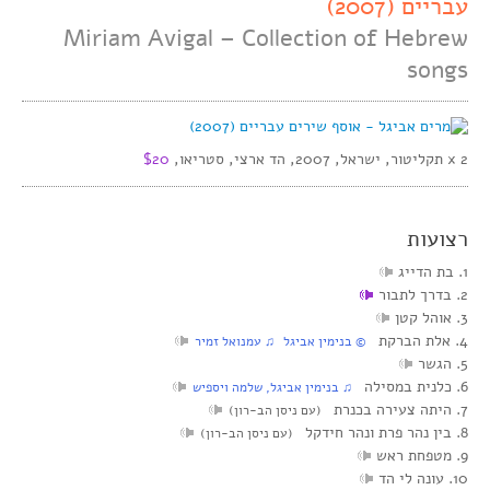
עבריים (2007)
Miriam Avigal – Collection of Hebrew
songs
2 x תקליטור, ישראל, 2007, הד ארצי, סטריאו,
$20
רצועות
1. בת הדייג
2. בדרך לתבור
3. אוהל קטן
4. אלת הברקת
© בנימין אביגל ♫ עמנואל זמיר
5. הגשר
6. כלנית במסילה
♫ בנימין אביגל, שלמה ויספיש
7. היתה צעירה בכנרת
(עם ניסן הב-רון)
8. בין נהר פרת ונהר חידקל
(עם ניסן הב-רון)
9. מטפחת ראש
10. עונה לי הד