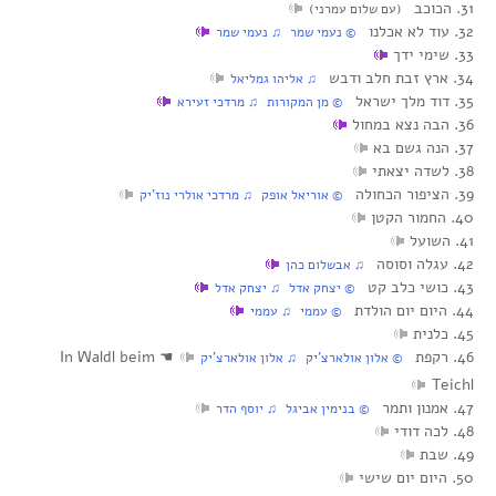
31. הכוכב
(עם שלום עמרני)
32. עוד לא אכלנו
© נעמי שמר ♫ נעמי שמר
33. שימי ידך
34. ארץ זבת חלב ודבש
♫ אליהו גמליאל
35. דוד מלך ישראל
© מן המקורות ♫ מרדכי זעירא
36. הבה נצא במחול
37. הנה גשם בא
38. לשדה יצאתי
39. הציפור הכחולה
© אוריאל אופק ♫ מרדכי אולרי נוז’יק
40. החמור הקטן
41. השועל
42. עגלה וסוסה
♫ אבשלום כהן
43. כושי כלב קט
© יצחק אדל ♫ יצחק אדל
44. היום יום הולדת
© עממי ♫ עממי
45. כלנית
46. רקפת
☚
In Waldl beim
© אלון אולארצ’יק ♫ אלון אולארצ’יק
Teichl
47. אמנון ותמר
© בנימין אביגל ♫ יוסף הדר
48. לכה דודי
49. שבת
50. היום יום שישי