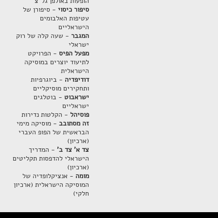
הופעות באולפן גל"צ
סיפור כיסוי
- סיפורן של
עטיפות האלבומים
הישראליים
המגבר
- שעה קלה של רוק
ישראלי
מפעל הפיס
- הפרויקט
לתיעוד יוצרים במוסיקה
הישראלית
דודיפדיה
- ביוגרפיות
ותחקירים מוסיקליים
ישראבוט
- בוטלגים
ישראליים
פוסיהל
- הקלטות נדירות
זה מסתובב
- מוסיקה מימי
הבראשית של הפופ העברי
(ארכיון)
צד א' צד ב'
- המדריך
הישראלי להדפסות תקליטים
(ארכיון)
מומה
- אנציקלופדיה של
המוסיקה הישראלית (ארכיון
חלקי)