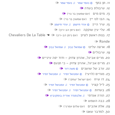
11. תן כתף
© נעמי שמר ♫ נעמי שמר
12. שיבולת בשדה
13. מים מים
(עם שמשון בר נוי)
14. הבו לנו יין
(עם שמשון בר נוי)
15. שיר היין
© עוזי חיטמן ♫ עוזי חיטמן
16. עלי עין שוקקה
(עם ניסן הב-רון)
17. בנות ראשון לציון
☚
Chevaliers De La Table
(עם ניסן הב-רון)
Ronde
18. ארצה עלינו
© שמואל נבון ♫ שמואל נבון
19. שיבולים
20. מרים אביגל, אהרון צדוק‏ – ודוד יפה עיניים
21. מרים אביגל, אהרון צדוק‏ – כי תנעם
22. ערב של שושנים
© משה דור
23. מגדים (לרעי)
© עמנואל זמיר ♫ עמנואל זמיר
24. דו שיח
(עם ישראל יצחקי)
25. ליל קציר
© עמנואל זמיר ♫ עמנואל זמיר
26. בשדות
© עמנואל זמיר ♫ עמנואל זמיר
27. הורה אגדתי
♫ אלכסנדר אוריה בוסקוביץ
28. כבה השמש
29. אלת אהבים
(עם שלום עמרני)
30. למדבר שאנו