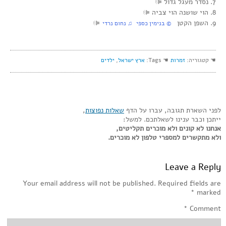
7. נסדר מעגל גדול
8. הוי שושנה הוי צביה
9. השפן הקטן
‏ © בנימין כספי‏ ♫ נחום נרדי
☚ קטגוריה:
זמרות
☚ Tags:
ארץ ישראל
,
ילדים
לפני השארת תגובה, עברו על הדף
שאלות נפוצות
,
ייתכן וכבר ענינו לשאלתכם. למשל:
אנחנו לא קונים ולא מוכרים תקליטים,
ולא מתקשרים למספרי טלפון לא מוכרים.
Leave a Reply
Your email address will not be published.
Required fields are
*
marked
*
Comment