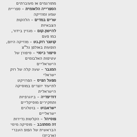
מתורגמים או מעוברתים
הספרייה הלאומית
- ספריית
שמע ומוזיקה
שרים במדים
- הלהקות
הצבאיות
להיטון.קום
- מגזין בידור,
כמו פעם
קוטנר רוק.נט
- מוזיקה היום,
הופעות באולפן גל"צ
סיפור כיסוי
- סיפורן של
עטיפות האלבומים
הישראליים
המגבר
- שעה קלה של רוק
ישראלי
מפעל הפיס
- הפרויקט
לתיעוד יוצרים במוסיקה
הישראלית
דודיפדיה
- ביוגרפיות
ותחקירים מוסיקליים
ישראבוט
- בוטלגים
ישראליים
פוסיהל
- הקלטות נדירות
זה מסתובב
- מוסיקה מימי
הבראשית של הפופ העברי
(ארכיון)