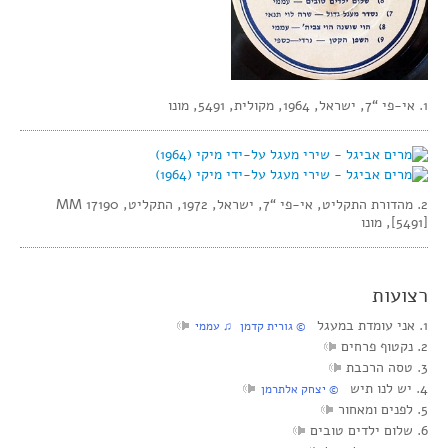
1. אי-פי “7, ישראל, 1964, מקולית, 5491, מונו
2. מהדורת התקליט, אי-פי “7, ישראל, 1972, התקליט, MM 17190
[5491], מונו
רצועות
1. אני עומדת במעגל
‏ © גורית קדמן‏ ♫ עממי
2. נקטוף פרחים
3. טסה הרכבת
4. יש לנו תיש
‏ © יצחק אלתרמן
5. לפנים ומאחור
6. שלום ילדים טובים