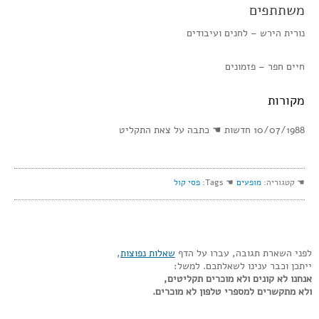
משתתפים
נורית הירש – לחנים ועיבודים
חיים חפר – פזמונים
מקורות
10/07/1988 חדשות ☚ כתבה על צאת התקליט
☚ קטגוריה:
מופעים
☚ Tags:
פסי קול
לפני השארת תגובה, עברו על הדף
שאלות נפוצות
,
ייתכן וכבר ענינו לשאלתכם. למשל:
אנחנו לא קונים ולא מוכרים תקליטים,
ולא מתקשרים למספרי טלפון לא מוכרים.