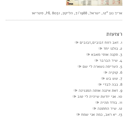
אריך נגן “12, ישראל, 7/1988, הליקון, HL 8051, סטריאו
רצועות
1. זאב רווח זבובים,זבובים
2. כולנו יחד
3. תקנה אותי מאבא
4. שיר הברבר
5. העריסה נשארה לי שם
6. קוקיה
7. שש בש
8. ככה לבדי
9. זאת איננה אותה המנגינה
10. אני יודעת שיהיה לי טוב
11. בודד תהיה
12. שיר החתונה
13. יא ראב, כמה אני שמח