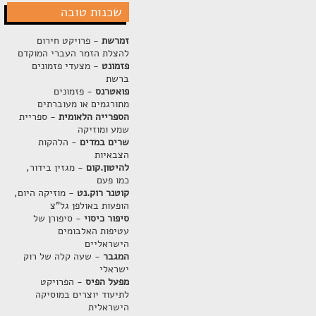
שכנות טובה
זמרשת
- פרויקט חירום
להצלת הזמר העברי המוקדם
פזמונט
- מצעדי פזמונים
ברשת
פואטרנס
- פזמונים
מתורגמים או מעוברתים
הספרייה הלאומית
- ספריית
שמע ומוזיקה
שרים במדים
- הלהקות
הצבאיות
להיטון.קום
- מגזין בידור,
כמו פעם
קוטנר רוק.נט
- מוזיקה היום,
הופעות באולפן גל"צ
סיפור כיסוי
- סיפורן של
עטיפות האלבומים
הישראליים
המגבר
- שעה קלה של רוק
ישראלי
מפעל הפיס
- הפרויקט
לתיעוד יוצרים במוסיקה
הישראלית