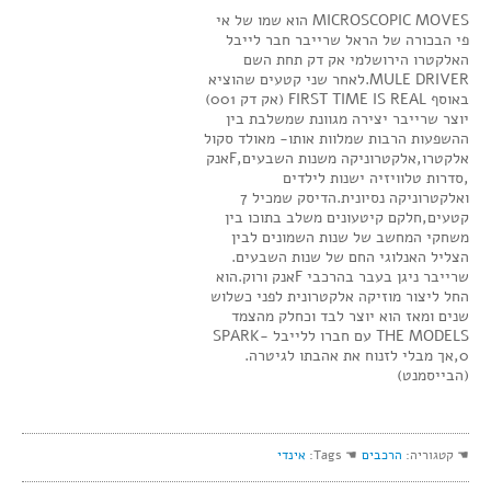
MICROSCOPIC MOVES הוא שמו של אי
פי הבכורה של הראל שרייבר חבר לייבל
האלקטרו הירושלמי אק דק תחת השם
MULE DRIVER.לאחר שני קטעים שהוציא
באוסף FIRST TIME IS REAL (אק דק 001)
יוצר שרייבר יצירה מגוונת שמשלבת בין
ההשפעות הרבות שמלוות אותו- מאולד סקול
אלקטרו,אלקטרוניקה משנות השבעים,Fאנק
,סדרות טלוויזיה ישנות לילדים
ואלקטרוניקה נסיונית.הדיסק שמכיל 7
קטעים,חלקם קיטעונים משלב בתוכו בין
משחקי המחשב של שנות השמונים לבין
הצליל האנלוגי החם של שנות השבעים.
שרייבר ניגן בעבר בהרכבי Fאנק ורוק.הוא
החל ליצור מוזיקה אלקטרונית לפני כשלוש
שנים ומאז הוא יוצר לבד וכחלק מהצמד
THE MODELS עם חברו ללייבל SPARK-
0,אך מבלי לזנוח את אהבתו לגיטרה.
(הבייסמנט)
☚ קטגוריה:
הרכבים
☚ Tags:
אינדי