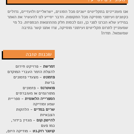
אנו מעוניינים בתקליטים ישנים מכל הסוגים, ישראליים ולועזיים, גדולים
כקטנים ועיתוני מוסיקה מכל התקופות. הדבר יסייע לנו להעשיר את האתר
במידע שלא הכרנו לפני כן, וגם לכסות חלק מההוצאות הכספיות. כל מי
שמעוניין לתרום תקליטים ועיתוני מוסיקה, צרו אתנו קשר בתיבה
שמשמאל. תודה!
שכנות טובה
זמרשת
- פרויקט חירום
להצלת הזמר העברי המוקדם
פזמונט
- מצעדי פזמונים
ברשת
פואטרנס
- פזמונים
מתורגמים או מעוברתים
הספרייה הלאומית
- ספריית
שמע ומוזיקה
שרים במדים
- הלהקות
הצבאיות
להיטון.קום
- מגזין בידור,
כמו פעם
קוטנר רוק.נט
- מוזיקה היום,