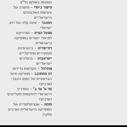
הופעות באולפן גל"צ
סיפור כיסוי
- סיפורן של
עטיפות האלבומים
הישראליים
המגבר
- שעה קלה של רוק
ישראלי
מפעל הפיס
- הפרויקט
לתיעוד יוצרים במוסיקה
הישראלית
דודיפדיה
- ביוגרפיות
ותחקירים מוסיקליים
ישראבוט
- בוטלגים
ישראליים
פוסיהל
- הקלטות נדירות
זה מסתובב
- מוסיקה מימי
הבראשית של הפופ העברי
(ארכיון)
צד א' צד ב'
- המדריך
הישראלי להדפסות תקליטים
(ארכיון)
מומה
- אנציקלופדיה של
המוסיקה הישראלית (ארכיון
חלקי)