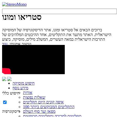
סטריאו ומונו
ברוכים הבאים אל סטריאו ומונו, אתר הדיסקוגרפיה של המוסיקה
הישראלית. האתר מתעד את התקליטים, אחד ההיבטים המלהיבים של
התרבות הישראלית במאה העשרים, המשלב מילים, מוסיקה, ביצוע
עוד...
ועיצוב אמנותי.
חיפוש מוסיקה
מידע נוסף
אודות
חיפוש כללי
שאלות נפוצות
איפה קונים היום תקליטים
100 התקליטים המבוקשים ביותר
מפאז ועד סוף העולם
דיסקוגרפיה
תקליטים למכירה ותקליטים מבוקשים