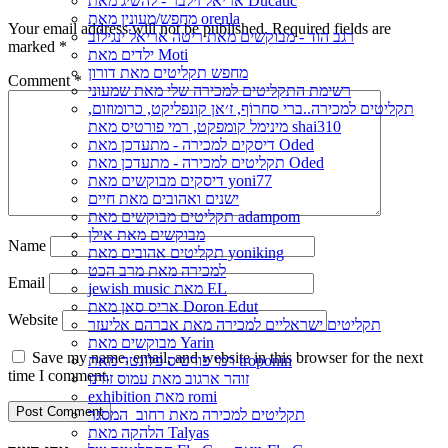
אריאל זילבר - להשיג מאת Ducatic
מחפש/מעונין מאת orenla
Your email address will not be published.
Required fields are
רגב הוד - מבוקשים מאת ריטה אריאל ינגילוב
marked
*
ילדים מאת Moti
מחפש תקליטים מאת דורון
Comment
*
רשימת התקליטים למכירה שלי מאת שמעוני
תקליטים למכירה..ברי סחרוֹף, ז׳אן קונפליקט, כרומוזום,
מינימל קומפקט, רמי פורטיס מאת shai310
דיסקים למכירה - מתעדכן מאת Oded
תקליטים למכירה - מתעדכן מאת Oded
דיסקים מבוקשים מאת yoni77
ישנים ואהובים מאת חיים
תקליטים מבוקשים מאת adampom
מבוקשים מאת אילן
Name
תקליטים אהובים מאת yoniking
למכירה מאת מרב הכט
Email
jewish music מאת EL
אריס סאן מאת Doron Edut
Website
תקליטים ישראליים למכירה מאת אברהם אליעזר
מבוקשים מאת Yarin
Save my name, email, and website in this browser for the next
רמי פורטיס פלונטר מאת troponin
time I comment.
זוהר ארגוב מאת עמוס זורנו
exhibition מאת romi
תקליטים למכירה מאת רחוב_המסגר
הלהקה מאת Talyas