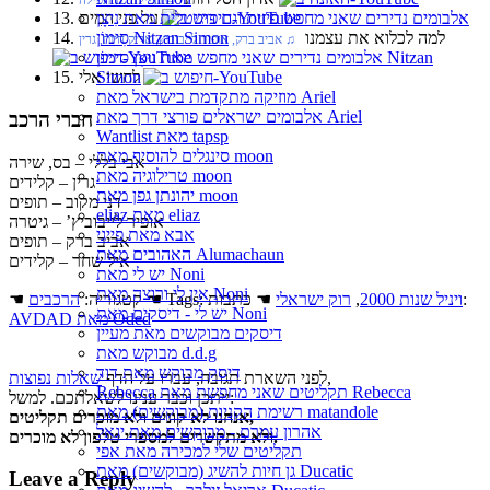
‏ © תפילה‏ ♫ תפילה
אלבומים נדירים שאני מחפש פיזית וגם דיגיטלית מאת נִיצָן
13. על פני המים
סִימוֹן Nitzan Simon
14. למה לכלוא את עצמנו
‏ ♫ אביב ברק, אופיר לייבוביץ, אריק חיות, גרין
אלבומים נדירים שאני מחפש מאת נִיצָן סִימוֹן Nitzan
Simon
15. לחשי אלי
מוזיקה מתקדמת בישראל מאת Ariel
אלבומים ישראלים פורצי דרך מאת Ariel
חברי הרכב
Wantlist מאת tapsp
סינגלים להוסיף מאת moon
אבי בללי – בס, שירה
טרילוגיה מאת moon
גרין – קלידים
יהונתן גפן מאת moon
דני מקוב – תופים
eliaz מאת eliaz
אופיר לייבוביץ’ – גיטרה
אבא מאת פייגי
אביב ברק – תופים
האהובים מאת Alumachaun
איל שחר – קלידים
יש לי מאת Noni
אין לי ורוצה מאת Noni
☚ כתבות:
ויניל שנות 2000
,
רוק ישראלי
☚ Tags:
☚ קטגוריה:
הרכבים
יש לי - דיסקים מאת Noni
AVDAD מאת Oded
דיסקים מבוקשים מאת מעיין
מבוקש מאת d.d.g
דיסק מבוקש מאת דוד
,
לפני השארת תגובה, עברו על הדף
שאלות נפוצות
Rebecca תקליטים שאני מחפשת מאת Rebecca
ייתכן וכבר ענינו לשאלתכם. למשל:
רשימת הקניות (מבוקשים) מאת matandole
אנחנו לא קונים ולא מוכרים תקליטים,
אהרון עמרם - מבוקשים מאת יגאל
ולא מתקשרים למספרי טלפון לא מוכרים.
תקליטים שלי למכירה מאת אפי
גן חיות להשיג (מבוקשים) מאת Ducatic
Leave a Reply