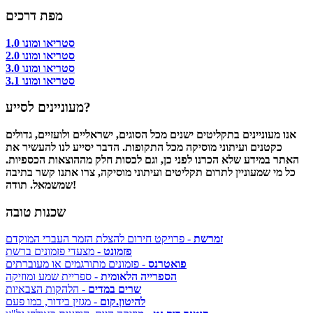
מפת דרכים
סטריאו ומונו 1.0
סטריאו ומונו 2.0
סטריאו ומונו 3.0
סטריאו ומונו 3.1
מעוניינים לסייע?
אנו מעוניינים בתקליטים ישנים מכל הסוגים, ישראליים ולועזיים, גדולים
כקטנים ועיתוני מוסיקה מכל התקופות. הדבר יסייע לנו להעשיר את
האתר במידע שלא הכרנו לפני כן, וגם לכסות חלק מההוצאות הכספיות.
כל מי שמעוניין לתרום תקליטים ועיתוני מוסיקה, צרו אתנו קשר בתיבה
שמשמאל. תודה!
שכנות טובה
זמרשת
- פרויקט חירום להצלת הזמר העברי המוקדם
פזמונט
- מצעדי פזמונים ברשת
פואטרנס
- פזמונים מתורגמים או מעוברתים
הספרייה הלאומית
- ספריית שמע ומוזיקה
שרים במדים
- הלהקות הצבאיות
להיטון.קום
- מגזין בידור, כמו פעם