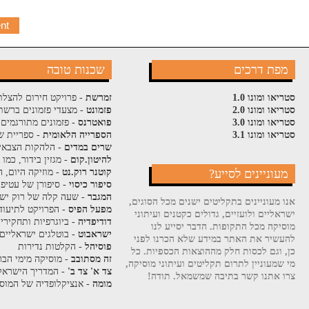
מפת דרכים
שכנות טובה
סטריאו ומונו 1.0
זמרשת
- פרויקט חירום להצלת
סטריאו ומונו 2.0
פזמונט
- מצעדי פזמונים ברשת
סטריאו ומונו 3.0
פואטרנס
- פזמונים מתורגמים 
סטריאו ומונו 3.1
הספרייה הלאומית
- ספריית ש
שרים במדים
- הלהקות הצבאי
להיטון.קום
- מגזין בידור, כמו
מעוניינים לסייע?
קוטנר רוק.נט
- מוזיקה היום, ה
סיפור כיסוי
- סיפורן של עטיפ
המגבר
- שעה קלה של רוק ישר
אנו מעוניינים בתקליטים ישנים מכל הסוגים,
מפעל הפיס
- הפרויקט לתיעוד
ישראליים ולועזיים, גדולים כקטנים ועיתוני
דודיפדיה
- ביוגרפיות ותחקירי
מוסיקה מכל התקופות. הדבר יסייע לנו
ישראבוט
- בוטלגים ישראליים
להעשיר את האתר במידע שלא הכרנו לפני
פוסיהל
- הקלטות נדירות
כן, וגם לכסות חלק מההוצאות הכספיות. כל
זה מסתובב
- מוסיקה מימי הבר
מי שמעוניין לתרום תקליטים ועיתוני מוסיקה,
צד א' צד ב'
- המדריך הישראלי
צרו אתנו קשר בתיבה שמשמאל. תודה!
מומה
- אנציקלופדיה של המוסי