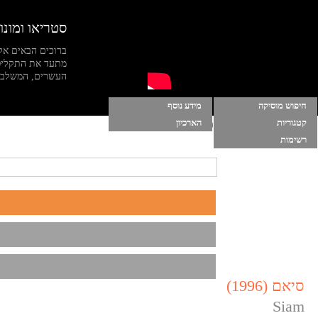
סטריאו ומונו
ברוכים הבאים אל
מתעד את התקליט
העשרים, המשלב מי
חיפוש מוסיקה
מידע נוסף
קטגוריות
הארכיון
הרשימות שלי
|
התחברות
|
הפעל מוסיקה ברקע
רשימות
סיאם (1996)
Siam