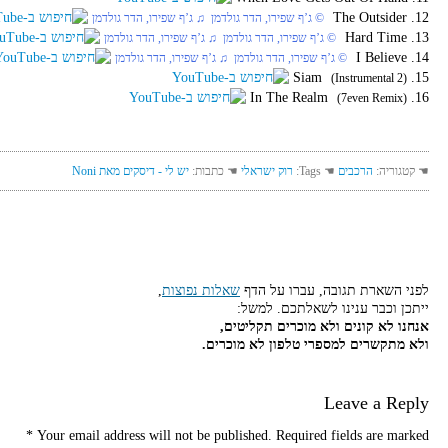
12. The Outsider
‏ © ג’ף שפירו, הדר גולדמן‏ ♫ ג’ף שפירו, הדר גולדמן
13. Hard Time
‏ © ג’ף שפירו, הדר גולדמן‏ ♫ ג’ף שפירו, הדר גולדמן
14. I Believe
‏ © ג’ף שפירו, הדר גולדמן‏ ♫ ג’ף שפירו, הדר גולדמן
15. Siam
(Instrumental 2)
16. In The Realm
(7even Remix)
☚ קטגוריה:
הרכבים
☚ Tags:
רוק ישראלי
☚ כתבות:
יש לי - דיסקים מאת Noni
לפני השארת תגובה, עברו על הדף
שאלות נפוצות
,
ייתכן וכבר ענינו לשאלתכם. למשל:
אנחנו לא קונים ולא מוכרים תקליטים,
ולא מתקשרים למספרי טלפון לא מוכרים.
Leave a Reply
*
Your email address will not be published.
Required fields are marked