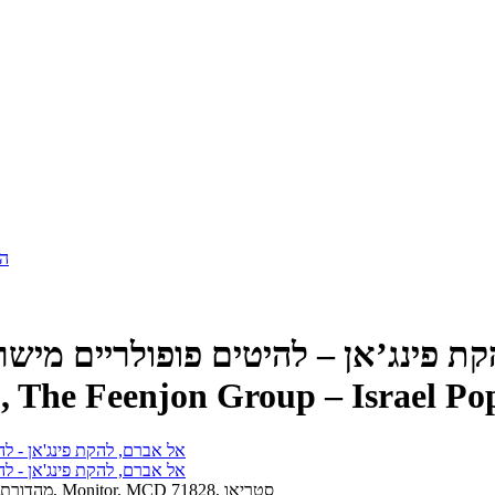
הר
 פינג’אן – להיטים פופולריים מישראל (
 The Feenjon Group – Israel Pop
מהדורת תקליטור, תקליטור, ארצות-הברית, 1995, Monitor, MCD 71828, סטריאו