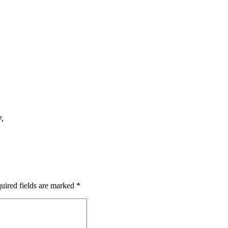
,
ל
uired fields are marked
*