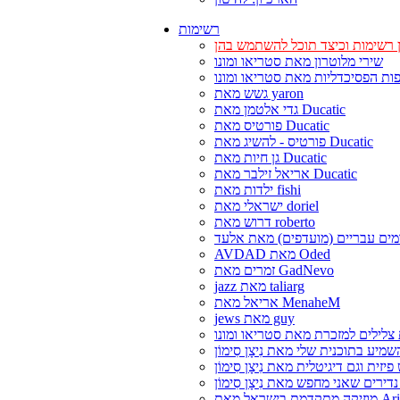
רשימות
 רשימות וכיצד תוכל להשתמש בהן
שירי מלוטרון מאת סטריאו ומונו
ות הפסיכדליות מאת סטריאו ומונו
גשש מאת yaron
גדי אלטמן מאת Ducatic
פורטיס מאת Ducatic
פורטיס - להשיג מאת Ducatic
גן חיות מאת Ducatic
אריאל זילבר מאת Ducatic
ילדות מאת fishi
ישראלי מאת doriel
דרוש מאת roberto
ים עבריים (מועדפים) מאת אלעד
AVDAD מאת Oded
זמרים מאת GadNevo
jazz מאת taliarg
אריאל מאת MenaheM
jews מאת guy
צלילים למזכרת מאת סטריאו ומונו
דמת בישראל מאת Ariel