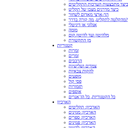
יצד מתבצעות הערכות התקליטים
כיצד מדרגים מצבו של תקליט
הד-ארצי מאדום לשחור
מהקלטה לתקליט, מה קורה בדרך?
אנלוגי או דיגיטלי
מומה
מלהיטון ועד להיטון.קום
מן התקשורת
קטגוריות
זמרות
זמרים
הרכבים
צמדים ושלישיות
להקות צבאיות
מופעים
פסי קול
תזמורות
אוספים
כל הקטגוריות, כל הז’אנרים
הארכיון
הארכיון: תקליטים
הארכיון: מגזינים
הארכיון: ספרים
הארכיון: פנזינים
הארכיון: להיטון