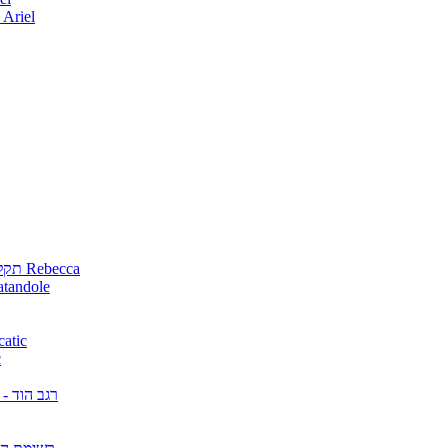
אלבומים ישראלים פורצי דרך מאת Ariel
Rebecca תקליטים שאני מחפשת מאת Rebecca
רשימת הקניות (מבוקשים) מאת 
גן חיות להשיג (מבו
א
רגב הוד -