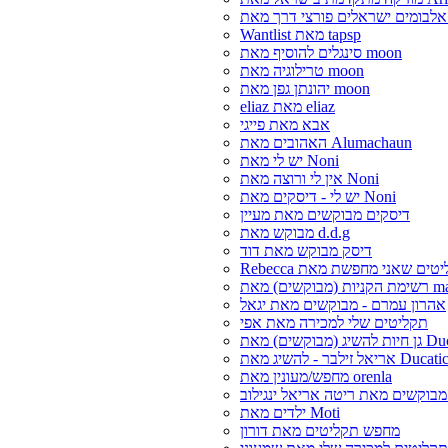
Wantlist מאת tapsp
סינגלים להוסיף מאת moon
טרילוגיה מאת moon
יהונתן גפן מאת moon
eliaz מאת eliaz
אבא מאת פייגי
האהובים מאת Alumachaun
יש לי מאת Noni
אין לי ורוצה מאת Noni
יש לי - דיסקים מאת Noni
דיסקים מבוקשים מאת מעיין
מבוקש מאת d.d.g
דיסק מבוקש מאת דוד
matandole
אהרון עמרם - מבוקשים מאת יגאל
תקליטים שלי למכירה מאת אפי
קשים) מאת Ducatic
ריאל זילבר - להשיג מאת Ducatic
מחפש/מעונין מאת orenla
 מבוקשים מאת ריטה אריאל ינגילוב
ילדים מאת Moti
מחפש תקליטים מאת דורון