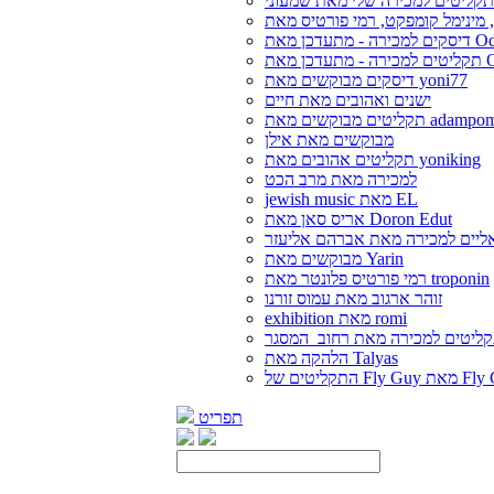
קליטים למכירה שלי מאת שמעוני
 מתעדכן מאת Oded
 מאת Oded
דיסקים מבוקשים מאת yoni77
ישנים ואהובים מאת חיים
ליטים מבוקשים מאת adampom
מבוקשים מאת אילן
תקליטים אהובים מאת yoniking
למכירה מאת מרב הכט
jewish music מאת EL
אריס סאן מאת Doron Edut
ליים למכירה מאת אברהם אליעזר
מבוקשים מאת Yarin
רמי פורטיס פלונטר מאת troponin
זוהר ארגוב מאת עמוס זורנו
exhibition מאת romi
ליטים למכירה מאת רחוב_המסגר
הלהקה מאת Talyas
Fly G מאת Fly Guy
תפריט