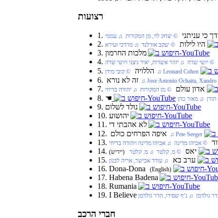
רצועות
אודך כי עניתני
‏ © יצחק לוי, מן המקורות‏ ♫ עממי
2. היו לילות
‏ © יעקב אורלנד‏ ♫ מרדכי זעירא
3. מלכות החרמון
 © יושי שדה‏ ♫ יזהר אשדות, יאיר ניצני ויושי שדה
5. הללויה
‏ © קובי מידן‏ ♫ Leonard Cohen
6. זה לא נורא
Jose Antonio Ochaita, Xandro Vale
7. אדון עולם
‏ © מן המקורות‏ ♫ יהודה בדיחי
☚
 תורן‏ ♫ מאור כהן
9. נולד לשלום
10. יהושוע
11. לא אהבתי די
12. איפה הפרחים כולם
‏ ♫ Pete Seeger
דוד
‏ © אביהו מדינה‏ ♫ אביהו מדינה ויהודה בדיחי
14. יאס
‏ © מ. קלטר‏ ♫ מ. קלטר
(יידיש)
15. ערב בא
‏ ♫ עודד אבישר, אריה לבנון
16. Dona-Dona
(English)
17. Habena Badena
18. Rumania
19. I Believe
דר גולדמן‏ ♫ ג’ף שפירו, הדר גולדמן
חברי הרכב