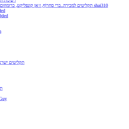
רשימת הת
תקליטים למכירה..ברי סחרוֹף, ז׳אן קונפליקט, כרומוזום, מינימל קומפקט, רמי פורטיס מאת shai310
דיסקים למכירה -
תקליטים למכירה - מתעדכן
תק
תקליטים ישרא
תק
התקליטים של uy