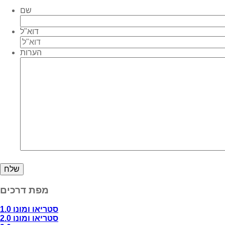
שם
דוא"ל
הערות
מפת דרכים
סטריאו ומונו 1.0
סטריאו ומונו 2.0