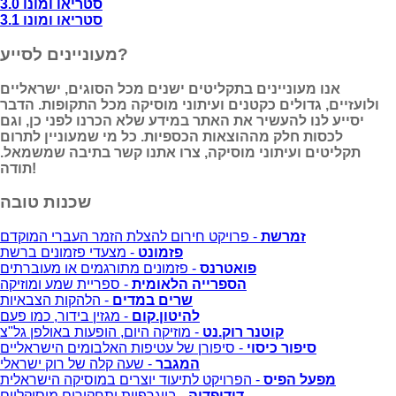
סטריאו ומונו 3.0
סטריאו ומונו 3.1
מעוניינים לסייע?
אנו מעוניינים בתקליטים ישנים מכל הסוגים, ישראליים
ולועזיים, גדולים כקטנים ועיתוני מוסיקה מכל התקופות. הדבר
יסייע לנו להעשיר את האתר במידע שלא הכרנו לפני כן, וגם
לכסות חלק מההוצאות הכספיות. כל מי שמעוניין לתרום
תקליטים ועיתוני מוסיקה, צרו אתנו קשר בתיבה שמשמאל.
תודה!
שכנות טובה
זמרשת
- פרויקט חירום להצלת הזמר העברי המוקדם
פזמונט
- מצעדי פזמונים ברשת
פואטרנס
- פזמונים מתורגמים או מעוברתים
הספרייה הלאומית
- ספריית שמע ומוזיקה
שרים במדים
- הלהקות הצבאיות
להיטון.קום
- מגזין בידור, כמו פעם
קוטנר רוק.נט
- מוזיקה היום, הופעות באולפן גל"צ
סיפור כיסוי
- סיפורן של עטיפות האלבומים הישראליים
המגבר
- שעה קלה של רוק ישראלי
מפעל הפיס
- הפרויקט לתיעוד יוצרים במוסיקה הישראלית
דודיפדיה
- ביוגרפיות ותחקירים מוסיקליים