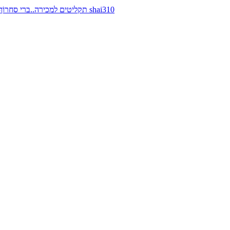
תקליטים למכירה..ברי סחרוֹף, ז׳אן קונפליקט, כרומוזום, מינימל קומפקט, רמי פורטיס מאת shai310