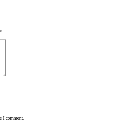
*
me I comment.