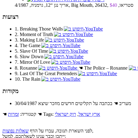
אריך נגן “12, גרמניה, 4/1987, Big Mouth, 26432, סטריאו,
$40
רצועות
1. Breaking Those Walls
2. Moment of Truth
3. Making Life
4. The Game
5. Slave Of Time
6. Slow Down
7. Mirror Of Love
8. Roxanne
☚
The Police – Roxanne
9. Last Of The Great Pretenders
10. The Rain
מקורות
30/04/1987 מעריב ☚ בכתבה על תקליטים חדשים מוזכר שיצא
ארץ ישראל
,
רוק ישראלי
☚ Tags:
☚ קטגוריה:
זמרות
,
לפני השארת תגובה, עברו על הדף
שאלות נפוצות
ייתכן וכבר ענינו לשאלתכם. למשל: