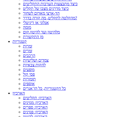
כיצד מתבצעות הערכות התקליטים
כיצד מדרגים מצבו של תקליט
הד-ארצי מאדום לשחור
מהקלטה לתקליט, מה קורה בדרך?
אנלוגי או דיגיטלי
מומה
מלהיטון ועד להיטון.קום
מן התקשורת
קטגוריות
זמרות
זמרים
הרכבים
צמדים ושלישיות
להקות צבאיות
מופעים
פסי קול
תזמורות
אוספים
כל הקטגוריות, כל הז’אנרים
הארכיון
הארכיון: תקליטים
הארכיון: מגזינים
הארכיון: ספרים
הארכיון: פנזינים
הארכיון: להיטון