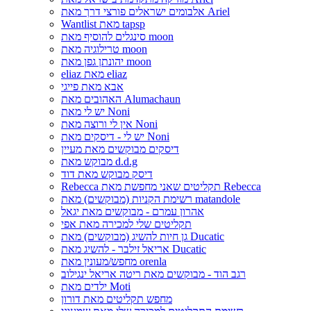
אלבומים ישראלים פורצי דרך מאת Ariel
Wantlist מאת tapsp
סינגלים להוסיף מאת moon
טרילוגיה מאת moon
יהונתן גפן מאת moon
eliaz מאת eliaz
אבא מאת פייגי
האהובים מאת Alumachaun
יש לי מאת Noni
אין לי ורוצה מאת Noni
יש לי - דיסקים מאת Noni
דיסקים מבוקשים מאת מעיין
מבוקש מאת d.d.g
דיסק מבוקש מאת דוד
Rebecca תקליטים שאני מחפשת מאת Rebecca
רשימת הקניות (מבוקשים) מאת matandole
אהרון עמרם - מבוקשים מאת יגאל
תקליטים שלי למכירה מאת אפי
גן חיות להשיג (מבוקשים) מאת Ducatic
אריאל זילבר - להשיג מאת Ducatic
מחפש/מעונין מאת orenla
רגב הוד - מבוקשים מאת ריטה אריאל ינגילוב
ילדים מאת Moti
מחפש תקליטים מאת דורון