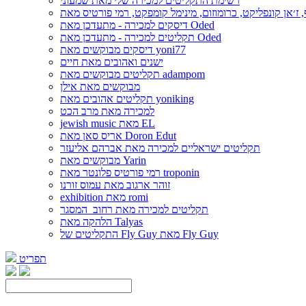
רשימת התקליטים למכירה שלי מאת שמעוני
דיסקים למכירה - מתעדכן מאת Oded
תקליטים למכירה - מתעדכן מאת Oded
דיסקים מבוקשים מאת yoni77
ישנים ואהובים מאת חיים
תקליטים מבוקשים מאת adampom
מבוקשים מאת אילן
תקליטים אהובים מאת yoniking
למכירה מאת מרב הכט
jewish music מאת EL
אריס סאן מאת Doron Edut
תקליטים ישראליים למכירה מאת אברהם אליעזר
מבוקשים מאת Yarin
רמי פורטיס פלונטר מאת troponin
זוהר ארגוב מאת עמוס זורנו
exhibition מאת romi
תקליטים למכירה מאת רחוב_המסגר
הלהקה מאת Talyas
התקליטים של Fly Guy מאת Fly Guy
תפריט