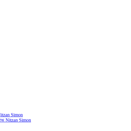
חומרים שהייתי רוצה להשמיע בתוכנית שלי מאת נִיצָן סִימוֹן mon
אלבומים נדירים שאני מחפש פיזית וגם דיגיטלית מאת נִיצָן סִימוֹן Nitzan Simon