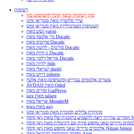
רשימות
מהן רשימות וכיצד תוכל להשתמש בהן
שירי מלוטרון מאת סטריאו ומונו
העטיפות הפסיכדליות מאת סטריאו ומונו
גשש מאת yaron
גדי אלטמן מאת Ducatic
פורטיס מאת Ducatic
פורטיס - להשיג מאת Ducatic
גן חיות מאת Ducatic
אריאל זילבר מאת Ducatic
ילדות מאת fishi
ישראלי מאת doriel
דרוש מאת roberto
עשרים אלבומים עבריים (מועדפים) מאת אלעד
AVDAD מאת Oded
זמרים מאת GadNevo
jazz מאת taliarg
אריאל מאת MenaheM
jews מאת guy
מהדורת צלילים למזכרת מאת סטריאו ומונו
Nitzan Si
אלבומים נדירים שאני מחפש מאת נִיצָן סִימוֹן Nitzan Simon
מוזיקה מתקדמת בישראל מאת Ariel