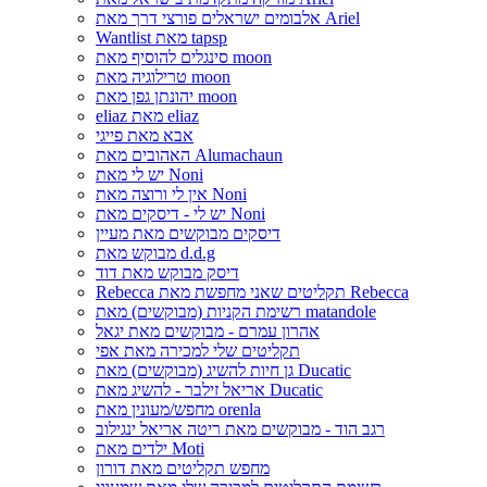
אלבומים ישראלים פורצי דרך מאת Ariel
Wantlist מאת tapsp
סינגלים להוסיף מאת moon
טרילוגיה מאת moon
יהונתן גפן מאת moon
eliaz מאת eliaz
אבא מאת פייגי
האהובים מאת Alumachaun
יש לי מאת Noni
אין לי ורוצה מאת Noni
יש לי - דיסקים מאת Noni
דיסקים מבוקשים מאת מעיין
מבוקש מאת d.d.g
דיסק מבוקש מאת דוד
Rebecca תקליטים שאני מחפשת מאת Rebecca
רשימת הקניות (מבוקשים) מאת matandole
אהרון עמרם - מבוקשים מאת יגאל
תקליטים שלי למכירה מאת אפי
גן חיות להשיג (מבוקשים) מאת Ducatic
אריאל זילבר - להשיג מאת Ducatic
מחפש/מעונין מאת orenla
רגב הוד - מבוקשים מאת ריטה אריאל ינגילוב
ילדים מאת Moti
מחפש תקליטים מאת דורון