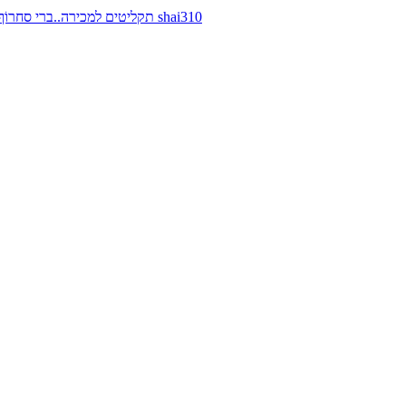
תקליטים למכירה..ברי סחרוֹף, ז׳אן קונפליקט, כרומוזום, מינימל קומפקט, רמי פורטיס מאת shai310