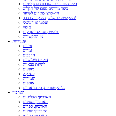
כיצד מתבצעות הערכות התקליטים
כיצד מדרגים מצבו של תקליט
הד-ארצי מאדום לשחור
מהקלטה לתקליט, מה קורה בדרך?
אנלוגי או דיגיטלי
מומה
מלהיטון ועד להיטון.קום
מן התקשורת
קטגוריות
זמרות
זמרים
הרכבים
צמדים ושלישיות
להקות צבאיות
מופעים
פסי קול
תזמורות
אוספים
כל הקטגוריות, כל הז’אנרים
הארכיון
הארכיון: תקליטים
הארכיון: מגזינים
הארכיון: ספרים
הארכיון: פנזינים
הארכיון: להיטון