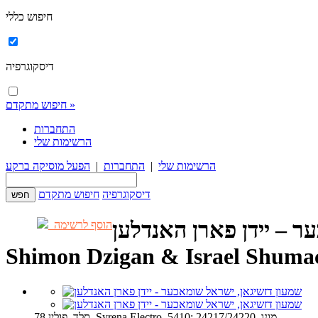
חיפוש כללי
דיסקוגרפיה
חיפוש מתקדם »
התחברות
הרשימות שלי
הרשימות שלי
|
התחברות
|
הפעל מוסיקה ברקע
דיסקוגרפיה
חיפוש מתקדם
ר – יידן פארן האנדלען
הוסף לרשימה
Shimon Dzigan & Israel Shumac
78 סלד, פולין, Syrena Electro, 5410; 24217/24220, מונו