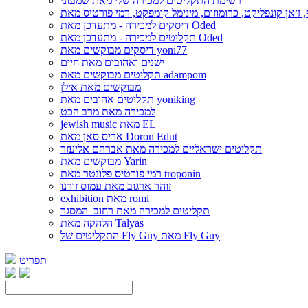
רשימת התקליטים למכירה שלי מאת שמעוני
דיסקים למכירה - מתעדכן מאת Oded
תקליטים למכירה - מתעדכן מאת Oded
דיסקים מבוקשים מאת yoni77
ישנים ואהובים מאת חיים
תקליטים מבוקשים מאת adampom
מבוקשים מאת אילן
תקליטים אהובים מאת yoniking
למכירה מאת מרב הכט
jewish music מאת EL
אריס סאן מאת Doron Edut
תקליטים ישראליים למכירה מאת אברהם אליעזר
מבוקשים מאת Yarin
רמי פורטיס פלונטר מאת troponin
זוהר ארגוב מאת עמוס זורנו
exhibition מאת romi
תקליטים למכירה מאת רחוב_המסגר
הלהקה מאת Talyas
התקליטים של Fly Guy מאת Fly Guy
תפריט