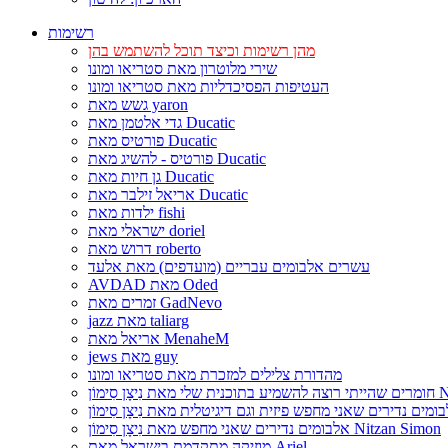
רשימות
מהן רשימות וכיצד תוכל להשתמש בהן
שירי מלוטרון מאת סטריאו ומונו
העטיפות הפסיכדליות מאת סטריאו ומונו
גשש מאת yaron
גדי אלטמן מאת Ducatic
פורטיס מאת Ducatic
פורטיס - להשיג מאת Ducatic
גן חיות מאת Ducatic
אריאל זילבר מאת Ducatic
ילדות מאת fishi
ישראלי מאת doriel
דרוש מאת roberto
עשרים אלבומים עבריים (מועדפים) מאת אלעד
AVDAD מאת Oded
זמרים מאת GadNevo
jazz מאת taliarg
אריאל מאת MenaheM
jews מאת guy
מהדורת צלילים למזכרת מאת סטריאו ומונו
Nitzan Si
אלבומים נדירים שאני מחפש מאת נִיצָן סִימוֹן Nitzan Simon
מוזיקה מתקדמת בישראל מאת Ariel