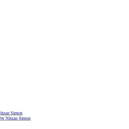
חומרים שהייתי רוצה להשמיע בתוכנית שלי מאת נִיצָן סִימוֹן mon
אלבומים נדירים שאני מחפש פיזית וגם דיגיטלית מאת נִיצָן סִימוֹן Nitzan Simon