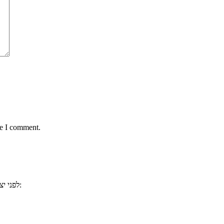
me I comment.
, ייתכן וכבר ענינו לשאלתכם. למשל:
לפני י