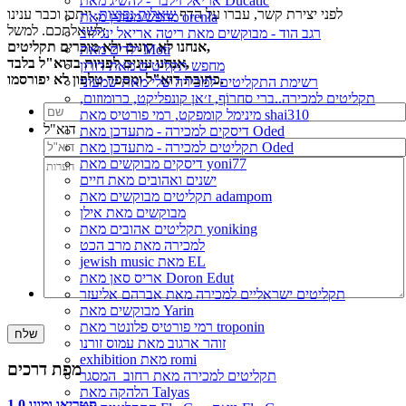
אריאל זילבר - להשיג מאת Ducatic
לפני יצירת קשר, עברו על הדף
שאלות נפוצות
, ייתכן וכבר ענינו
מחפש/מעונין מאת orenla
לשאלתכם. למשל:
רגב הוד - מבוקשים מאת ריטה אריאל ינגילוב
אנחנו לא קונים ולא מוכרים תקליטים,
ילדים מאת Moti
אנחנו עונים לפניות בדוא"ל בלבד,
מחפש תקליטים מאת דורון
כתובת דוא"ל ומספר טלפון לא יפורסמו.
רשימת התקליטים למכירה שלי מאת שמעוני
תקליטים למכירה..ברי סחרוֹף, ז׳אן קונפליקט, כרומוזום,
מינימל קומפקט, רמי פורטיס מאת shai310
דוא"ל
דיסקים למכירה - מתעדכן מאת Oded
תקליטים למכירה - מתעדכן מאת Oded
דיסקים מבוקשים מאת yoni77
ישנים ואהובים מאת חיים
תקליטים מבוקשים מאת adampom
מבוקשים מאת אילן
תקליטים אהובים מאת yoniking
למכירה מאת מרב הכט
jewish music מאת EL
אריס סאן מאת Doron Edut
תקליטים ישראליים למכירה מאת אברהם אליעזר
מבוקשים מאת Yarin
רמי פורטיס פלונטר מאת troponin
זוהר ארגוב מאת עמוס זורנו
exhibition מאת romi
מפת דרכים
תקליטים למכירה מאת רחוב_המסגר
הלהקה מאת Talyas
סטריאו ומונו 1.0