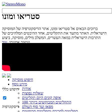
סטריאו ומונו
ברוכים הבאים אל סטריאו ומונו, אתר הדיסקוגרפיה של המוסיקה
הישראלית. האתר מתעד את התקליטים, אחד ההיבטים המלהיבים של
התרבות הישראלית במאה העשרים, המשלב מילים, מוסיקה, ביצוע
עוד...
ועיצוב אמנותי.
חיפוש מוסיקה
מידע נוסף
אודות
חיפוש כללי
שאלות נפוצות
איפה קונים היום תקליטים
100 התקליטים המבוקשים ביותר
מפאז ועד סוף העולם
דיסקוגרפיה
תקליטים למכירה ותקליטים מבוקשים