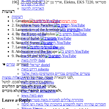
אריך נגן “12, ארצות-הברית, 1961, Elektra, EKS 7220, סטריאו
הארכיון: פנזינים
הארכיון: להיטון
רצועות
רשימות
1. Creation
מהן רשימות וכיצד תוכל להשתמש בהן
2. Expulsion from Paradise
שירי מלוטרון מאת סטריאו ומונו
3. Lamentation of the Jeremiah
העטיפות הפסיכדליות מאת סטריאו ומונו
4. By the Rivers of Babylon
גשש מאת yaron
5. Vision of Isaiah
גדי אלטמן מאת Ducatic
6. Song Of Songs
פורטיס מאת Ducatic
7. Lovers
פורטיס - להשיג מאת Ducatic
8. Abducation and the Escape
גן חיות מאת Ducatic
9. Psalms 98 and 150
אריאל זילבר מאת Ducatic
ילדות מאת fishi
☚ קטגוריה:
זמרים
ישראלי מאת doriel
דרוש מאת roberto
עשרים אלבומים עבריים (מועדפים) מאת אלעד
,
לפני השארת תגובה, עברו על הדף
שאלות נפוצות
AVDAD מאת Oded
ייתכן וכבר ענינו לשאלתכם. למשל:
זמרים מאת GadNevo
אנחנו לא קונים ולא מוכרים תקליטים,
jazz מאת taliarg
ולא מתקשרים למספרי טלפון לא מוכרים.
אריאל מאת MenaheM
jews מאת guy
Leave a Reply
מהדורת צלילים למזכרת מאת סטריאו ומונו
חומרים שהייתי רוצה להשמיע בתוכנית שלי מאת נִיצָן סִימוֹן
Nitzan Simon