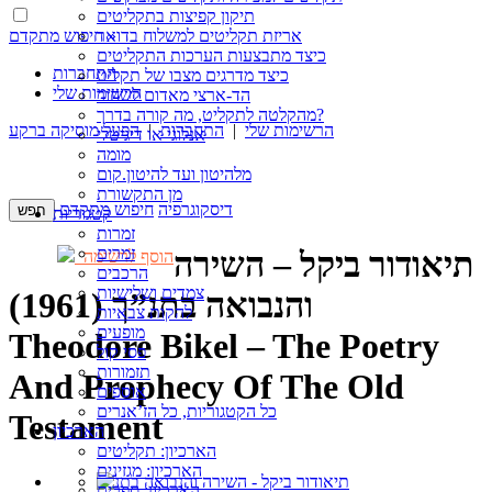
תיקון קפיצות בתקליטים
חיפוש מתקדם »
אריזת תקליטים למשלוח בדואר
כיצד מתבצעות הערכות התקליטים
התחברות
כיצד מדרגים מצבו של תקליט
הרשימות שלי
הד-ארצי מאדום לשחור
מהקלטה לתקליט, מה קורה בדרך?
הרשימות שלי
|
התחברות
|
הפעל מוסיקה ברקע
אנלוגי או דיגיטלי
מומה
מלהיטון ועד להיטון.קום
מן התקשורת
דיסקוגרפיה
חיפוש מתקדם
קטגוריות
זמרות
זמרים
תיאודור ביקל – השירה
הוסף לרשימה
הרכבים
צמדים ושלישיות
והנבואה בתנ”ך (1961)
להקות צבאיות
מופעים
Theodore Bikel – The Poetry
פסי קול
תזמורות
And Prophecy Of The Old
אוספים
כל הקטגוריות, כל הז’אנרים
Testament
הארכיון
הארכיון: תקליטים
הארכיון: מגזינים
הארכיון: ספרים