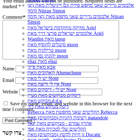
Your email address will not be published.
Required fields are
אלבומים נדירים שאני מחפש פיזית וגם דיגיטלית מאת נִיצָן
marked
*
סִימוֹן Nitzan Simon
אלבומים נדירים שאני מחפש מאת נִיצָן סִימוֹן Nitzan
Comment
*
Simon
מוזיקה מתקדמת בישראל מאת Ariel
אלבומים ישראלים פורצי דרך מאת Ariel
Wantlist מאת tapsp
סינגלים להוסיף מאת moon
טרילוגיה מאת moon
יהונתן גפן מאת moon
eliaz מאת eliaz
אבא מאת פייגי
Name
האהובים מאת Alumachaun
יש לי מאת Noni
Email
אין לי ורוצה מאת Noni
יש לי - דיסקים מאת Noni
Website
דיסקים מבוקשים מאת מעיין
מבוקש מאת d.d.g
Save my name, email, and website in this browser for the next
דיסק מבוקש מאת דוד
time I comment.
Rebecca תקליטים שאני מחפשת מאת Rebecca
רשימת הקניות (מבוקשים) מאת matandole
אהרון עמרם - מבוקשים מאת יגאל
תקליטים שלי למכירה מאת אפי
צרו קשר
גן חיות להשיג (מבוקשים) מאת Ducatic