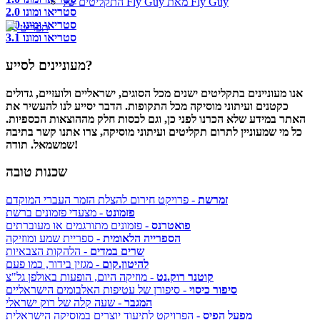
התקליטים של Fly Guy מאת Fly Guy
סטריאו ומונו 2.0
סטריאו ומונו 3.0
תפריט
סטריאו ומונו 3.1
מעוניינים לסייע?
אנו מעוניינים בתקליטים ישנים מכל הסוגים, ישראליים ולועזיים, גדולים
כקטנים ועיתוני מוסיקה מכל התקופות. הדבר יסייע לנו להעשיר את
האתר במידע שלא הכרנו לפני כן, וגם לכסות חלק מההוצאות הכספיות.
כל מי שמעוניין לתרום תקליטים ועיתוני מוסיקה, צרו אתנו קשר בתיבה
שמשמאל. תודה!
שכנות טובה
זמרשת
- פרויקט חירום להצלת הזמר העברי המוקדם
פזמונט
- מצעדי פזמונים ברשת
פואטרנס
- פזמונים מתורגמים או מעוברתים
הספרייה הלאומית
- ספריית שמע ומוזיקה
שרים במדים
- הלהקות הצבאיות
להיטון.קום
- מגזין בידור, כמו פעם
קוטנר רוק.נט
- מוזיקה היום, הופעות באולפן גל"צ
סיפור כיסוי
- סיפורן של עטיפות האלבומים הישראליים
המגבר
- שעה קלה של רוק ישראלי
מפעל הפיס
- הפרויקט לתיעוד יוצרים במוסיקה הישראלית