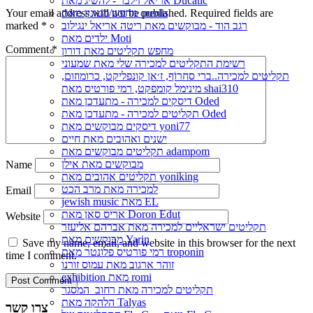
אריאל זילבר - להשיג מאת Ducatic
Your email address will not be published.
Required fields are
מחפש/מעונין מאת orenla
marked
*
רגב הוד - מבוקשים מאת ריטה אריאל ינגילוב
ילדים מאת Moti
Comment
*
מחפש תקליטים מאת דורון
רשימת התקליטים למכירה שלי מאת שמעוני
תקליטים למכירה..ברי סחרוֹף, ז׳אן קונפליקט, כרומוזום,
מינימל קומפקט, רמי פורטיס מאת shai310
דיסקים למכירה - מתעדכן מאת Oded
תקליטים למכירה - מתעדכן מאת Oded
דיסקים מבוקשים מאת yoni77
ישנים ואהובים מאת חיים
תקליטים מבוקשים מאת adampom
מבוקשים מאת אילן
Name
תקליטים אהובים מאת yoniking
למכירה מאת מרב הכט
Email
jewish music מאת EL
אריס סאן מאת Doron Edut
Website
תקליטים ישראליים למכירה מאת אברהם אליעזר
מבוקשים מאת Yarin
Save my name, email, and website in this browser for the next
רמי פורטיס פלונטר מאת troponin
time I comment.
זוהר ארגוב מאת עמוס זורנו
exhibition מאת romi
תקליטים למכירה מאת רחוב_המסגר
הלהקה מאת Talyas
צרו קשר