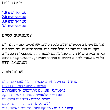
מפת דרכים
סטריאו ומונו 1.0
סטריאו ומונו 2.0
סטריאו ומונו 3.0
סטריאו ומונו 3.1
מעוניינים לסייע?
אנו מעוניינים בתקליטים ישנים מכל הסוגים, ישראליים ולועזיים, גדולים
כקטנים ועיתוני מוסיקה מכל התקופות. הדבר יסייע לנו להעשיר את
האתר במידע שלא הכרנו לפני כן, וגם לכסות חלק מההוצאות הכספיות.
כל מי שמעוניין לתרום תקליטים ועיתוני מוסיקה, צרו אתנו קשר בתיבה
שמשמאל. תודה!
שכנות טובה
זמרשת
- פרויקט חירום להצלת הזמר העברי המוקדם
פזמונט
- מצעדי פזמונים ברשת
פואטרנס
- פזמונים מתורגמים או מעוברתים
הספרייה הלאומית
- ספריית שמע ומוזיקה
שרים במדים
- הלהקות הצבאיות
להיטון.קום
- מגזין בידור, כמו פעם
קוטנר רוק.נט
- מוזיקה היום, הופעות באולפן גל"צ