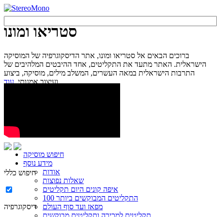
סטריאו ומונו
ברוכים הבאים אל סטריאו ומונו, אתר הדיסקוגרפיה של המוסיקה
הישראלית. האתר מתעד את התקליטים, אחד ההיבטים המלהיבים של
התרבות הישראלית במאה העשרים, המשלב מילים, מוסיקה, ביצוע
עוד...
ועיצוב אמנותי.
חיפוש מוסיקה
מידע נוסף
אודות
חיפוש כללי
שאלות נפוצות
איפה קונים היום תקליטים
100 התקליטים המבוקשים ביותר
מפאז ועד סוף העולם
דיסקוגרפיה
תקליטים למכירה ותקליטים מבוקשים