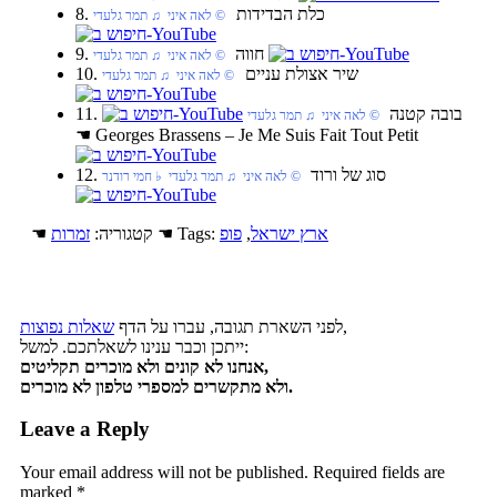
8. כלת הבדידות
‏ © לאה איני‏ ♫ תמר גלעדי
9. חווה
‏ © לאה איני‏ ♫ תמר גלעדי
10. שיר אצולת עניים
‏ © לאה איני‏ ♫ תמר גלעדי
11. בובה קטנה
‏ © לאה איני‏ ♫ תמר גלעדי
☚
Georges Brassens – Je Me Suis Fait Tout Petit
12. סוג של ורוד
‏ © לאה איני‏ ♫ תמר גלעדי‏ ♭ חמי רודנר
ארץ ישראל
,
פופ
☚ Tags:
☚ קטגוריה:
זמרות
,
לפני השארת תגובה, עברו על הדף
שאלות נפוצות
ייתכן וכבר ענינו לשאלתכם. למשל:
אנחנו לא קונים ולא מוכרים תקליטים,
ולא מתקשרים למספרי טלפון לא מוכרים.
Leave a Reply
Your email address will not be published.
Required fields are
marked
*