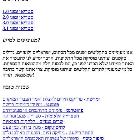
סטריאו ומונו 1.0
סטריאו ומונו 2.0
סטריאו ומונו 3.0
סטריאו ומונו 3.1
מעוניינים לסייע?
אנו מעוניינים בתקליטים ישנים מכל הסוגים, ישראליים ולועזיים, גדולים
כקטנים ועיתוני מוסיקה מכל התקופות. הדבר יסייע לנו להעשיר את
האתר במידע שלא הכרנו לפני כן, וגם לכסות חלק מההוצאות הכספיות.
כל מי שמעוניין לתרום תקליטים ועיתוני מוסיקה, צרו אתנו קשר בתיבה
שמשמאל. תודה!
שכנות טובה
זמרשת
- פרויקט חירום להצלת הזמר העברי המוקדם
פזמונט
- מצעדי פזמונים ברשת
פואטרנס
- פזמונים מתורגמים או מעוברתים
הספרייה הלאומית
- ספריית שמע ומוזיקה
שרים במדים
- הלהקות הצבאיות
להיטון.קום
- מגזין בידור, כמו פעם
קוטנר רוק.נט
- מוזיקה היום, הופעות באולפן גל"צ
סיפור כיסוי
- סיפורן של עטיפות האלבומים הישראליים