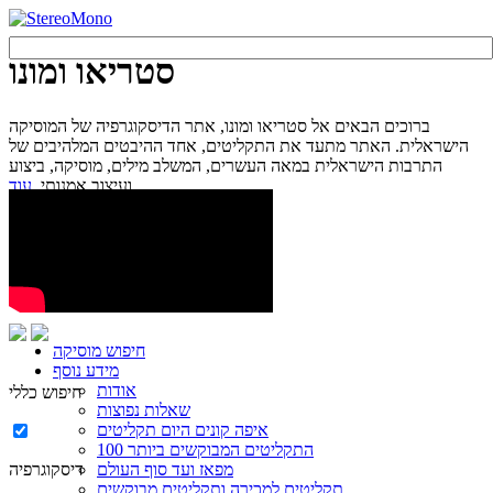
סטריאו ומונו
ברוכים הבאים אל סטריאו ומונו, אתר הדיסקוגרפיה של המוסיקה
הישראלית. האתר מתעד את התקליטים, אחד ההיבטים המלהיבים של
התרבות הישראלית במאה העשרים, המשלב מילים, מוסיקה, ביצוע
עוד...
ועיצוב אמנותי.
חיפוש מוסיקה
מידע נוסף
אודות
חיפוש כללי
שאלות נפוצות
איפה קונים היום תקליטים
100 התקליטים המבוקשים ביותר
מפאז ועד סוף העולם
דיסקוגרפיה
תקליטים למכירה ותקליטים מבוקשים