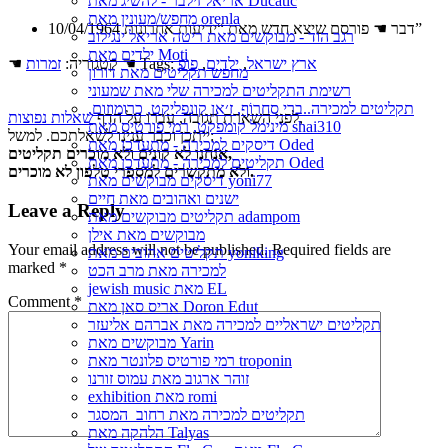
אריאל זילבר - להשיג מאת Ducatic
מחפש/מעונין מאת orenla
10/04/1964 דבר ☚ פורסם שיצא חדש מאת “ידיעות אחרונות”
רגב הוד - מבוקשים מאת ריטה אריאל ינגילוב
ילדים מאת Moti
ארץ ישראל
,
ילדים
,
פופ
☚ Tags:
☚ קטגוריה:
זמרות
מחפש תקליטים מאת דורון
רשימת התקליטים למכירה שלי מאת שמעוני
תקליטים למכירה..ברי סחרוֹף, ז׳אן קונפליקט, כרומוזום,
,
לפני השארת תגובה, עברו על הדף
שאלות נפוצות
מינימל קומפקט, רמי פורטיס מאת shai310
ייתכן וכבר ענינו לשאלתכם. למשל:
דיסקים למכירה - מתעדכן מאת Oded
אנחנו לא קונים ולא מוכרים תקליטים,
תקליטים למכירה - מתעדכן מאת Oded
ולא מתקשרים למספרי טלפון לא מוכרים.
דיסקים מבוקשים מאת yoni77
ישנים ואהובים מאת חיים
Leave a Reply
תקליטים מבוקשים מאת adampom
מבוקשים מאת אילן
Your email address will not be published.
Required fields are
תקליטים אהובים מאת yoniking
marked
*
למכירה מאת מרב הכט
jewish music מאת EL
Comment
*
אריס סאן מאת Doron Edut
תקליטים ישראליים למכירה מאת אברהם אליעזר
מבוקשים מאת Yarin
רמי פורטיס פלונטר מאת troponin
זוהר ארגוב מאת עמוס זורנו
exhibition מאת romi
תקליטים למכירה מאת רחוב_המסגר
הלהקה מאת Talyas