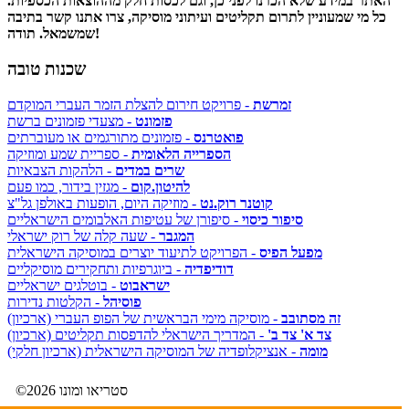
האתר במידע שלא הכרנו לפני כן, וגם לכסות חלק מההוצאות הכספיות.
כל מי שמעוניין לתרום תקליטים ועיתוני מוסיקה, צרו אתנו קשר בתיבה
שמשמאל. תודה!
שכנות טובה
זמרשת
- פרויקט חירום להצלת הזמר העברי המוקדם
פזמונט
- מצעדי פזמונים ברשת
פואטרנס
- פזמונים מתורגמים או מעוברתים
הספרייה הלאומית
- ספריית שמע ומוזיקה
שרים במדים
- הלהקות הצבאיות
להיטון.קום
- מגזין בידור, כמו פעם
קוטנר רוק.נט
- מוזיקה היום, הופעות באולפן גל"צ
סיפור כיסוי
- סיפורן של עטיפות האלבומים הישראליים
המגבר
- שעה קלה של רוק ישראלי
מפעל הפיס
- הפרויקט לתיעוד יוצרים במוסיקה הישראלית
דודיפדיה
- ביוגרפיות ותחקירים מוסיקליים
ישראבוט
- בוטלגים ישראליים
פוסיהל
- הקלטות נדירות
זה מסתובב
- מוסיקה מימי הבראשית של הפופ העברי (ארכיון)
צד א' צד ב'
- המדריך הישראלי להדפסות תקליטים (ארכיון)
מומה
- אנציקלופדיה של המוסיקה הישראלית (ארכיון חלקי)
©2026 סטריאו ומונו