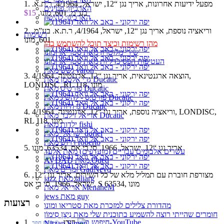
1. מפעל ידיעות אחרונות, אריך נגן “12, ישראל, 4/1964, ר.ת.א.
הארכיון: פנזינים
בע”מ, 601, מונו,
$15
הארכיון: להיטון
2. וריאציה נוספת, אריך נגן “12, ישראל, 4/1964, ר.ת.א. בע”מ,
רשימות
601, מונו
מהן רשימות וכיצד תוכל להשתמש בהן
שירי מלוטרון מאת סטריאו ומונו
העטיפות הפסיכדליות מאת סטריאו ומונו
גשש מאת yaron
3. הוצאה ארגנטינאית, אריך נגן “12, ארגנטינה, 4/1964,
גדי אלטמן מאת Ducatic
LONDISC, RL 118, מונו
פורטיס מאת Ducatic
פורטיס - להשיג מאת Ducatic
גן חיות מאת Ducatic
4. וריאציה נוספת, אריך נגן “12, ארגנטינה, 4/1964, LONDISC,
אריאל זילבר מאת Ducatic
RL 118, מונו
ילדות מאת fishi
ישראלי מאת doriel
דרוש מאת roberto
5. אריך נגן “12, ישראל, 1966, סי בי אס, 63534, מונו
עשרים אלבומים עבריים (מועדפים) מאת אלעד
AVDAD מאת Oded
זמרים מאת GadNevo
6. מצורפת חוברת עם תמליל מלא של כל השירים, אריך נגן “12,
jazz מאת taliarg
ישראל, 1966, סי בי אס, S 63534, מונו
אריאל מאת MenaheM
jews מאת guy
רצועות
מהדורת צלילים למזכרת מאת סטריאו ומונו
חומרים שהייתי רוצה להשמיע בתוכנית שלי מאת נִיצָן סִימוֹן
1. דודו
Nitzan Simon
‏ © חיים חפר