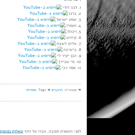
1. לכה דודי
2. ברכו
3. שמע ישראל
4. ושמרו
5. ויכולו
6. קידוש
7. עלינו לשבח
8. בישיבה
9. הבן יקיר לי
10. מי שבירך
11. אמר רבי
☚ קטגוריה:
הרכבים
☚ Tags:
מסורתי
לפני השארת תגובה, עברו על הדף
שאלות נפוצות