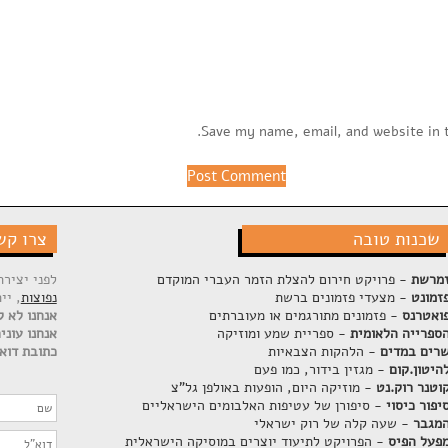
Save my name, email, and website in 
שכנות טובה
צרו קש
מרשת
- פרויקט חירום להצלת הזמר העברי המוקדם
לפני יציר
זמונט
- מצעדי פזמונים ברשת
נפוצות
, יי
ואטרנס
- פזמונים מתורגמים או מעוברתים
אנחנו לא ק
ספרייה הלאומית
- ספריית שמע ומוזיקה
אנחנו עוני
רים במדים
- הלהקות הצבאיות
כתובת דוא"
היטון.קום
- מגזין בידור, כמו פעם
וטנר רוק.נט
- מוזיקה היום, הופעות באולפן גל"צ
יפור כיסוי
- סיפורן של עטיפות האלבומים הישראליים
מגבר
- שעה קלה של רוק ישראלי
פעל הפיס
- הפרויקט לתיעוד יוצרים במוסיקה הישראלית