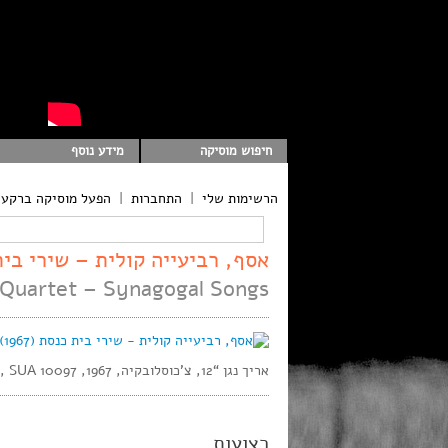
חיפוש מוסיקה
מידע נוסף
הרשימות שלי
|
התחברות
|
הפעל מוסיקה ברקע
אסף, רביעייה קולית – שירי בית כנס
 Quartet – Synagogal Songs
אריך נגן “12, צ’כוסלובקיה, 1967, Supraphon, SUA 10097, סטריאו,
רצועות