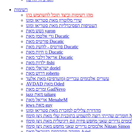
רשימות
מהן רשימות וכיצד תוכל להשתמש בהן
שירי מלוטרון מאת סטריאו ומונו
העטיפות הפסיכדליות מאת סטריאו ומונו
גשש מאת yaron
גדי אלטמן מאת Ducatic
פורטיס מאת Ducatic
פורטיס - להשיג מאת Ducatic
גן חיות מאת Ducatic
אריאל זילבר מאת Ducatic
ילדות מאת fishi
ישראלי מאת doriel
דרוש מאת roberto
עשרים אלבומים עבריים (מועדפים) מאת אלעד
AVDAD מאת Oded
זמרים מאת GadNevo
jazz מאת taliarg
אריאל מאת MenaheM
jews מאת guy
מהדורת צלילים למזכרת מאת סטריאו ומונו
Nitzan Si
אלבומים נדירים שאני מחפש מאת נִיצָן סִימוֹן Nitzan Simon
מוזיקה מתקדמת בישראל מאת Ariel