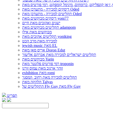
רשימת התקליטים למכירה שלי מאת שמעוני
דיסקים למכירה - מתעדכן מאת Oded
תקליטים למכירה - מתעדכן מאת Oded
דיסקים מבוקשים מאת yoni77
ישנים ואהובים מאת חיים
תקליטים מבוקשים מאת adampom
מבוקשים מאת אילן
תקליטים אהובים מאת yoniking
למכירה מאת מרב הכט
jewish music מאת EL
אריס סאן מאת Doron Edut
תקליטים ישראליים למכירה מאת אברהם אליעזר
מבוקשים מאת Yarin
רמי פורטיס פלונטר מאת troponin
זוהר ארגוב מאת עמוס זורנו
exhibition מאת romi
תקליטים למכירה מאת רחוב_המסגר
הלהקה מאת Talyas
התקליטים של Fly Guy מאת Fly Guy
תפריט