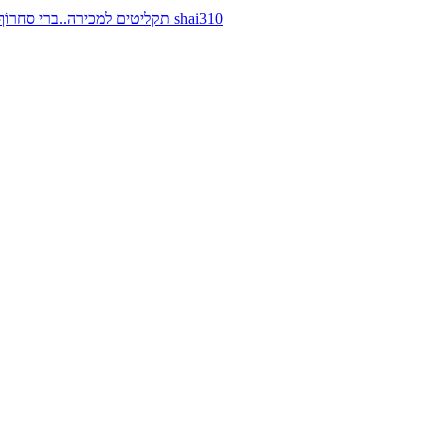
תקליטים למכירה..ברי סחרוֹף, ז׳אן קונפליקט, כרומוזום, מינימל קומפקט, רמי פורטיס מאת shai310