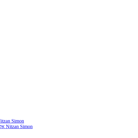
חומרים שהייתי רוצה להשמיע בתוכנית שלי מאת נִיצָן סִימוֹן mon
אלבומים נדירים שאני מחפש פיזית וגם דיגיטלית מאת נִיצָן סִימוֹן Nitzan Simon