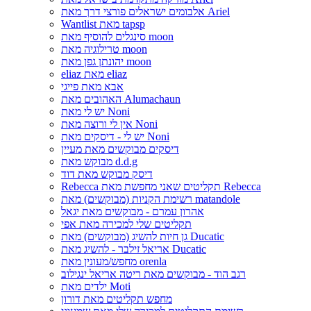
אלבומים ישראלים פורצי דרך מאת Ariel
Wantlist מאת tapsp
סינגלים להוסיף מאת moon
טרילוגיה מאת moon
יהונתן גפן מאת moon
eliaz מאת eliaz
אבא מאת פייגי
האהובים מאת Alumachaun
יש לי מאת Noni
אין לי ורוצה מאת Noni
יש לי - דיסקים מאת Noni
דיסקים מבוקשים מאת מעיין
מבוקש מאת d.d.g
דיסק מבוקש מאת דוד
Rebecca תקליטים שאני מחפשת מאת Rebecca
רשימת הקניות (מבוקשים) מאת matandole
אהרון עמרם - מבוקשים מאת יגאל
תקליטים שלי למכירה מאת אפי
גן חיות להשיג (מבוקשים) מאת Ducatic
אריאל זילבר - להשיג מאת Ducatic
מחפש/מעונין מאת orenla
רגב הוד - מבוקשים מאת ריטה אריאל ינגילוב
ילדים מאת Moti
מחפש תקליטים מאת דורון