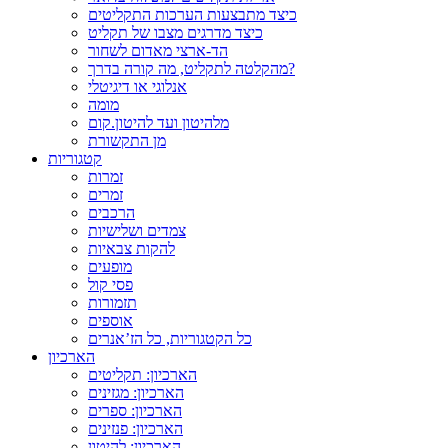
כיצד מתבצעות הערכות התקליטים
כיצד מדרגים מצבו של תקליט
הד-ארצי מאדום לשחור
מהקלטה לתקליט, מה קורה בדרך?
אנלוגי או דיגיטלי
מומה
מלהיטון ועד להיטון.קום
מן התקשורת
קטגוריות
זמרות
זמרים
הרכבים
צמדים ושלישיות
להקות צבאיות
מופעים
פסי קול
תזמורות
אוספים
כל הקטגוריות, כל הז’אנרים
הארכיון
הארכיון: תקליטים
הארכיון: מגזינים
הארכיון: ספרים
הארכיון: פנזינים
הארכיון: להיטון