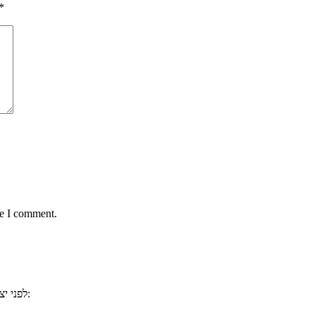
*
me I comment.
, ייתכן וכבר ענינו לשאלתכם. למשל:
לפני י