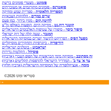
פזמונט
- מצעדי פזמונים ברשת
פואטרנס
- פזמונים מתורגמים או מעוברתים
הספרייה הלאומית
- ספריית שמע ומוזיקה
שרים במדים
- הלהקות הצבאיות
להיטון.קום
- מגזין בידור, כמו פעם
קוטנר רוק.נט
- מוזיקה היום, הופעות באולפן גל"צ
סיפור כיסוי
- סיפורן של עטיפות האלבומים הישראליים
המגבר
- שעה קלה של רוק ישראלי
מפעל הפיס
- הפרויקט לתיעוד יוצרים במוסיקה הישראלית
דודיפדיה
- ביוגרפיות ותחקירים מוסיקליים
ישראבוט
- בוטלגים ישראליים
פוסיהל
- הקלטות נדירות
זה מסתובב
- מוסיקה מימי הבראשית של הפופ העברי (ארכיון)
צד א' צד ב'
- המדריך הישראלי להדפסות תקליטים (ארכיון)
מומה
- אנציקלופדיה של המוסיקה הישראלית (ארכיון חלקי)
©2026 סטריאו ומונו
e »