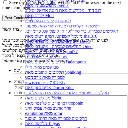
אריאל זילבר - להשיג מאת Ducatic
Save my name, email, and website in this browser for the next
מחפש/מעונין מאת orenla
time I comment.
רגב הוד - מבוקשים מאת ריטה אריאל ינגילוב
ילדים מאת Moti
מחפש תקליטים מאת דורון
רשימת התקליטים למכירה שלי מאת שמעוני
צרו קשר
תקליטים למכירה..ברי סחרוֹף, ז׳אן קונפליקט, כרומוזום,
מינימל קומפקט, רמי פורטיס מאת shai310
לפני יצירת קשר, עברו על הדף
שאלות נפוצות
, ייתכן וכבר ענינו
דיסקים למכירה - מתעדכן מאת Oded
לשאלתכם. למשל:
תקליטים למכירה - מתעדכן מאת Oded
אנחנו לא קונים ולא מוכרים תקליטים,
דיסקים מבוקשים מאת yoni77
אנחנו עונים לפניות בדוא"ל בלבד,
ישנים ואהובים מאת חיים
כתובת דוא"ל ומספר טלפון לא יפורסמו.
תקליטים מבוקשים מאת adampom
מבוקשים מאת אילן
שם
תקליטים אהובים מאת yoniking
למכירה מאת מרב הכט
דוא"ל
jewish music מאת EL
אריס סאן מאת Doron Edut
תקליטים ישראליים למכירה מאת אברהם אליעזר
הערות
מבוקשים מאת Yarin
רמי פורטיס פלונטר מאת troponin
זוהר ארגוב מאת עמוס זורנו
exhibition מאת romi
תקליטים למכירה מאת רחוב_המסגר
הלהקה מאת Talyas