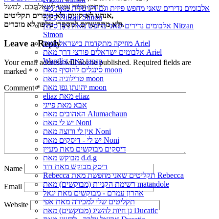
ייתכן וכבר ענינו לשאלתכם. למשל:
אלבומים נדירים שאני מחפש פיזית וגם דיגיטלית מאת נִיצָן
אנחנו לא קונים ולא מוכרים תקליטים,
סִימוֹן Nitzan Simon
ולא מתקשרים למספרי טלפון לא מוכרים.
אלבומים נדירים שאני מחפש מאת נִיצָן סִימוֹן Nitzan
Simon
Leave a Reply
מוזיקה מתקדמת בישראל מאת Ariel
אלבומים ישראלים פורצי דרך מאת Ariel
Wantlist מאת tapsp
Your email address will not be published.
Required fields are
סינגלים להוסיף מאת moon
marked
*
טרילוגיה מאת moon
יהונתן גפן מאת moon
Comment
*
eliaz מאת eliaz
אבא מאת פייגי
האהובים מאת Alumachaun
יש לי מאת Noni
אין לי ורוצה מאת Noni
יש לי - דיסקים מאת Noni
דיסקים מבוקשים מאת מעיין
מבוקש מאת d.d.g
דיסק מבוקש מאת דוד
Name
Rebecca תקליטים שאני מחפשת מאת Rebecca
רשימת הקניות (מבוקשים) מאת matandole
Email
אהרון עמרם - מבוקשים מאת יגאל
תקליטים שלי למכירה מאת אפי
Website
גן חיות להשיג (מבוקשים) מאת Ducatic