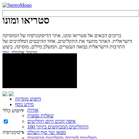
סטריאו ומונו
ברוכים הבאים אל סטריאו ומונו, אתר הדיסקוגרפיה של המוסיקה
הישראלית. האתר מתעד את התקליטים, אחד ההיבטים המלהיבים של
התרבות הישראלית במאה העשרים, המשלב מילים, מוסיקה, ביצוע
עוד...
ועיצוב אמנותי.
חיפוש מוסיקה
מידע נוסף
אודות
חיפוש כללי
שאלות נפוצות
איפה קונים היום תקליטים
100 התקליטים המבוקשים ביותר
מפאז ועד סוף העולם
דיסקוגרפיה
תקליטים למכירה ותקליטים מבוקשים