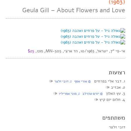
(1963)
Geula Gill – About Flowers and Love
אי-פי “7, ישראל, 10/1963, הד ארצי, MN-505, מונו,
$25
רצועות
1. דבר אלי בפרחים
© אורי אסף ♫ דובי זלצר
2. אכזיב
3. עץ האלון
© יורם טהרלב ♫ מוני אמריליו
4. חלום יום קיץ
משתתפים
דובי זלצר