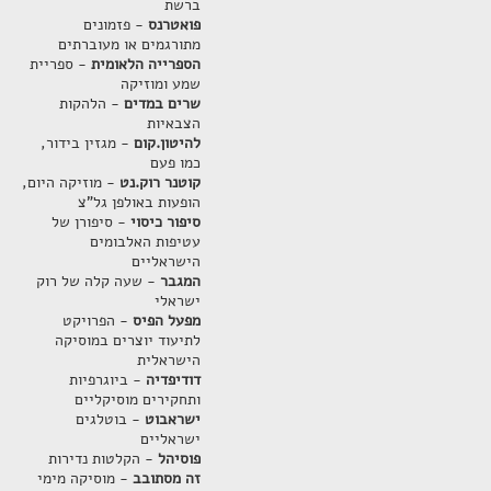
ברשת
פואטרנס
- פזמונים
מתורגמים או מעוברתים
הספרייה הלאומית
- ספריית
שמע ומוזיקה
שרים במדים
- הלהקות
הצבאיות
להיטון.קום
- מגזין בידור,
כמו פעם
קוטנר רוק.נט
- מוזיקה היום,
הופעות באולפן גל"צ
סיפור כיסוי
- סיפורן של
עטיפות האלבומים
הישראליים
המגבר
- שעה קלה של רוק
ישראלי
מפעל הפיס
- הפרויקט
לתיעוד יוצרים במוסיקה
הישראלית
דודיפדיה
- ביוגרפיות
ותחקירים מוסיקליים
ישראבוט
- בוטלגים
ישראליים
פוסיהל
- הקלטות נדירות
זה מסתובב
- מוסיקה מימי