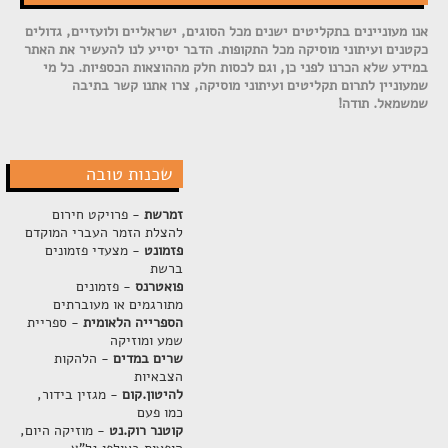
אנו מעוניינים בתקליטים ישנים מכל הסוגים, ישראליים ולועזיים, גדולים
כקטנים ועיתוני מוסיקה מכל התקופות. הדבר יסייע לנו להעשיר את האתר
במידע שלא הכרנו לפני כן, וגם לכסות חלק מההוצאות הכספיות. כל מי
שמעוניין לתרום תקליטים ועיתוני מוסיקה, צרו אתנו קשר בתיבה
שמשמאל. תודה!
שכנות טובה
זמרשת
- פרויקט חירום
להצלת הזמר העברי המוקדם
פזמונט
- מצעדי פזמונים
ברשת
פואטרנס
- פזמונים
מתורגמים או מעוברתים
הספרייה הלאומית
- ספריית
שמע ומוזיקה
שרים במדים
- הלהקות
הצבאיות
להיטון.קום
- מגזין בידור,
כמו פעם
קוטנר רוק.נט
- מוזיקה היום,