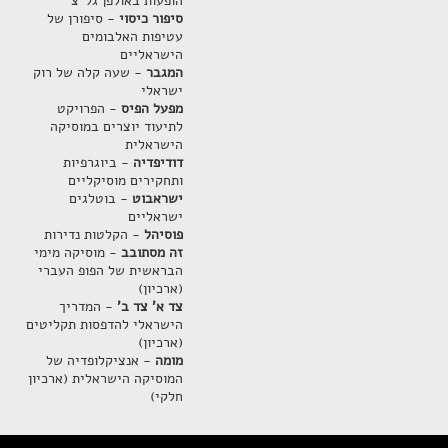
הופעות באולפן גל"צ
סיפור כיסוי
- סיפורן של
עטיפות האלבומים
הישראליים
המגבר
- שעה קלה של רוק
ישראלי
מפעל הפיס
- הפרויקט
לתיעוד יוצרים במוסיקה
הישראלית
דודיפדיה
- ביוגרפיות
ותחקירים מוסיקליים
ישראבוט
- בוטלגים
ישראליים
פוסיהל
- הקלטות נדירות
זה מסתובב
- מוסיקה מימי
הבראשית של הפופ העברי
(ארכיון)
צד א' צד ב'
- המדריך
הישראלי להדפסות תקליטים
(ארכיון)
מומה
- אנציקלופדיה של
המוסיקה הישראלית (ארכיון
חלקי)