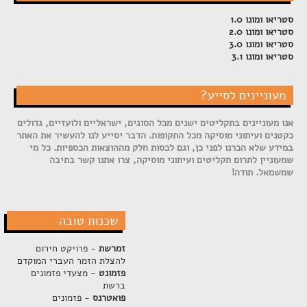
סטריאו ומונו 1.0
סטריאו ומונו 2.0
סטריאו ומונו 3.0
סטריאו ומונו 3.1
מעוניינים לסייע?
אנו מעוניינים בתקליטים ישנים מכל הסוגים, ישראליים ולועזיים, גדולים
כקטנים ועיתוני מוסיקה מכל התקופות. הדבר יסייע לנו להעשיר את האתר
במידע שלא הכרנו לפני כן, וגם לכסות חלק מההוצאות הכספיות. כל מי
שמעוניין לתרום תקליטים ועיתוני מוסיקה, צרו אתנו קשר בתיבה
שמשמאל. תודה!
שכנות טובה
זמרשת
- פרויקט חירום
להצלת הזמר העברי המוקדם
פזמונט
- מצעדי פזמונים
ברשת
פואטרנס
- פזמונים