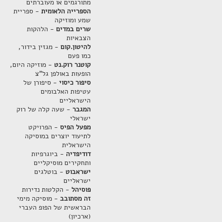
מתורגמים או מעוברתים
הספרייה הלאומית
- ספריית
שמע ומוזיקה
שרים במדים
- הלהקות
הצבאיות
להיטון.קום
- מגזין בידור,
כמו פעם
קוטנר רוק.נט
- מוזיקה היום,
הופעות באולפן גל"צ
סיפור כיסוי
- סיפורן של
עטיפות האלבומים
הישראליים
המגבר
- שעה קלה של רוק
ישראלי
מפעל הפיס
- הפרויקט
לתיעוד יוצרים במוסיקה
הישראלית
דודיפדיה
- ביוגרפיות
ותחקירים מוסיקליים
ישראבוט
- בוטלגים
ישראליים
פוסיהל
- הקלטות נדירות
זה מסתובב
- מוסיקה מימי
הבראשית של הפופ העברי
(ארכיון)