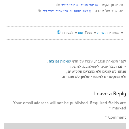
11. יונתן הקטן
‏ © יוסי סוויד‏ ♫ יוסי סוויד
12. שיר של אהבה
‏ © זאב נחמה‏ ♫ ארן אמיר, דודי לוי
⊚
☚ קטגוריה:
זמרות
☚ Tags:
פופ
☚ למכירה:
לפני השארת תגובה, עברו על הדף
שאלות נפוצות
,
ייתכן וכבר ענינו לשאלתכם. למשל:
אנחנו לא קונים ולא מוכרים תקליטים,
ולא מתקשרים למספרי טלפון לא מוכרים.
Leave a Reply
Your email address will not be published.
Required fields are
*
marked
*
Comment