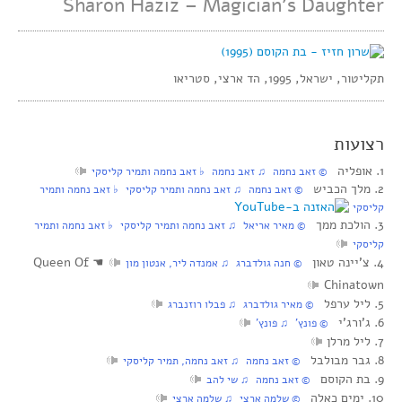
Sharon Haziz – Magician’s Daughter
תקליטור, ישראל, 1995, הד ארצי, סטריאו
רצועות
1. אופליה
‏ © זאב נחמה‏ ♫ זאב נחמה‏ ♭ זאב נחמה ותמיר קליסקי
2. מלך הכביש
‏ © זאב נחמה‏ ♫ זאב נחמה ותמיר קליסקי‏ ♭ זאב נחמה ותמיר
קליסקי
3. הולכת ממך
‏ © מאיר אריאל‏ ♫ זאב נחמה ותמיר קליסקי‏ ♭ זאב נחמה ותמיר
קליסקי
4. צ’יינה טאון
☚
Queen Of
‏ © חנה גולדברג‏ ♫ אמנדה ליר, אנטון מון
Chinatown
5. ליל ערפל
‏ © מאיר גולדברג‏ ♫ פבלו רוזנברג
6. ג’ורג’י
‏ © פונץ’‏ ♫ פונץ’
7. ליל מרלן
8. גבר מבולבל
‏ © זאב נחמה‏ ♫ זאב נחמה, תמיר קליסקי
9. בת הקוסם
‏ © זאב נחמה‏ ♫ שי להב
10. ימים כאלה
‏ © שלמה ארצי‏ ♫ שלמה ארצי