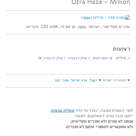
Ofra Haza – Million
שדרים תקליטור, ישראל, 1994, אן אם סי, CDJ 1068, סטריאו
רצועות
1. מיליון
‏ © יונתן רטוש‏ ♫ אילן וירצברג‏ ♭ אילן וירצברג
☚ קטגוריה:
זמרות
☚ Tags:
ארץ ישראל
,
אתני
,
פופ
לפני השארת תגובה, עברו על הדף
שאלות נפוצות
,
ייתכן וכבר ענינו לשאלתכם. למשל:
אנחנו לא קונים ולא מוכרים תקליטים,
ולא מתקשרים למספרי טלפון לא מוכרים.