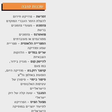
שכנות טובה
זמרשת
- פרויקט חירום
להצלת הזמר העברי המוקדם
פזמונט
- מצעדי פזמונים
ברשת
פואטרנס
- פזמונים
מתורגמים או מעוברתים
הספרייה הלאומית
- ספריית
שמע ומוזיקה
שרים במדים
- הלהקות
הצבאיות
להיטון.קום
- מגזין בידור,
כמו פעם
קוטנר רוק.נט
- מוזיקה היום,
הופעות באולפן גל"צ
סיפור כיסוי
- סיפורן של
עטיפות האלבומים
הישראליים
המגבר
- שעה קלה של רוק
ישראלי
מפעל הפיס
- הפרויקט
לתיעוד יוצרים במוסיקה
הישראלית