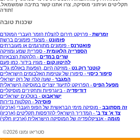
תקליטים ועיתוני מוסיקה, צרו אתנו קשר בתיבה שמשמאל.
תודה!
שכנות טובה
זמרשת
- פרויקט חירום להצלת הזמר העברי המוקדם
פזמונט
- מצעדי פזמונים ברשת
פואטרנס
- פזמונים מתורגמים או מעוברתים
הספרייה הלאומית
- ספריית שמע ומוזיקה
שרים במדים
- הלהקות הצבאיות
להיטון.קום
- מגזין בידור, כמו פעם
קוטנר רוק.נט
- מוזיקה היום, הופעות באולפן גל"צ
סיפור כיסוי
- סיפורן של עטיפות האלבומים הישראליים
המגבר
- שעה קלה של רוק ישראלי
מפעל הפיס
- הפרויקט לתיעוד יוצרים במוסיקה הישראלית
דודיפדיה
- ביוגרפיות ותחקירים מוסיקליים
ישראבוט
- בוטלגים ישראליים
פוסיהל
- הקלטות נדירות
זה מסתובב
- מוסיקה מימי הבראשית של הפופ העברי (ארכיון)
צד א' צד ב'
- המדריך הישראלי להדפסות תקליטים (ארכיון)
מומה
- אנציקלופדיה של המוסיקה הישראלית (ארכיון חלקי)
©2026 סטריאו ומונו