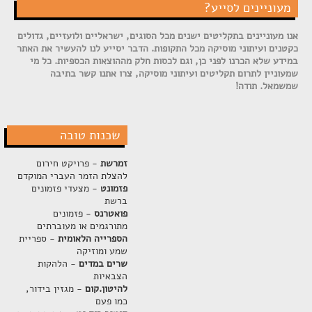
מעוניינים לסייע?
אנו מעוניינים בתקליטים ישנים מכל הסוגים, ישראליים ולועזיים, גדולים
כקטנים ועיתוני מוסיקה מכל התקופות. הדבר יסייע לנו להעשיר את האתר
במידע שלא הכרנו לפני כן, וגם לכסות חלק מההוצאות הכספיות. כל מי
שמעוניין לתרום תקליטים ועיתוני מוסיקה, צרו אתנו קשר בתיבה
שמשמאל. תודה!
שכנות טובה
זמרשת
- פרויקט חירום
להצלת הזמר העברי המוקדם
פזמונט
- מצעדי פזמונים
ברשת
פואטרנס
- פזמונים
מתורגמים או מעוברתים
הספרייה הלאומית
- ספריית
שמע ומוזיקה
שרים במדים
- הלהקות
הצבאיות
להיטון.קום
- מגזין בידור,
כמו פעם