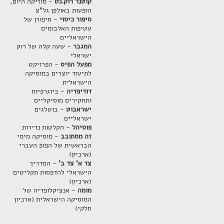
קוטנר רוק.נט
- מוזיקה היום,
הופעות באולפן גל"צ
סיפור כיסוי
- סיפורן של
עטיפות האלבומים
הישראליים
המגבר
- שעה קלה של רוק
ישראלי
מפעל הפיס
- הפרויקט
לתיעוד יוצרים במוסיקה
הישראלית
דודיפדיה
- ביוגרפיות
ותחקירים מוסיקליים
ישראבוט
- בוטלגים
ישראליים
פוסיהל
- הקלטות נדירות
זה מסתובב
- מוסיקה מימי
הבראשית של הפופ העברי
(ארכיון)
צד א' צד ב'
- המדריך
הישראלי להדפסות תקליטים
(ארכיון)
מומה
- אנציקלופדיה של
המוסיקה הישראלית (ארכיון
חלקי)