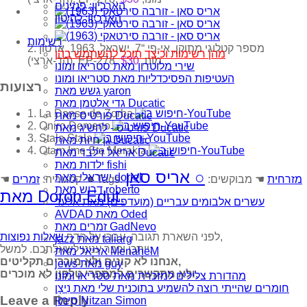
הארכיון: פנזינים
הארכיון: להיטון
רשימות
2. מספר קטלוגי מתוקן, אי-פי “7, ישראל, 1963, ארטון
מהן רשימות וכיצד תוכל להשתמש בהן
(הד-ארצי), EP-278, מונו,
$30
שירי מלוטרון מאת סטריאו ומונו
העטיפות הפסיכדליות מאת סטריאו ומונו
רצועות
גשש מאת yaron
גדי אלטמן מאת Ducatic
1. La Danse de Zorba
פורטיס מאת Ducatic
2. Oniro Demeno
פורטיס - להשיג מאת Ducatic
3. Stala Stala
גן חיות מאת Ducatic
4. Otam Ime Sta Merakia
אריאל זילבר מאת Ducatic
ילדות מאת fishi
○
אריס סאן
ישראלי מאת doriel
מזרחית
☚ מבוקשים:
☚ Tags:
☚ קטגוריה:
זמרים
דרוש מאת roberto
מאת Doron Edut
עשרים אלבומים עבריים (מועדפים) מאת אלעד
AVDAD מאת Oded
זמרים מאת GadNevo
,
לפני השארת תגובה, עברו על הדף
שאלות נפוצות
jazz מאת taliarg
ייתכן וכבר ענינו לשאלתכם. למשל:
אריאל מאת MenaheM
אנחנו לא קונים ולא מוכרים תקליטים,
jews מאת guy
ולא מתקשרים למספרי טלפון לא מוכרים.
מהדורת צלילים למזכרת מאת סטריאו ומונו
חומרים שהייתי רוצה להשמיע בתוכנית שלי מאת נִיצָן
Leave a Reply
סִימוֹן Nitzan Simon