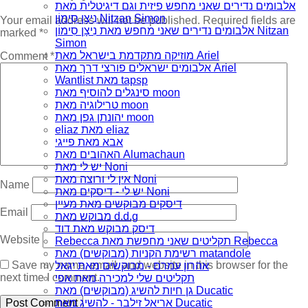
אלבומים נדירים שאני מחפש פיזית וגם דיגיטלית מאת
נִיצָן סִימוֹן Nitzan Simon
Your email address will not be published.
Required fields are
אלבומים נדירים שאני מחפש מאת נִיצָן סִימוֹן Nitzan
marked
*
Simon
מוזיקה מתקדמת בישראל מאת Ariel
Comment
*
אלבומים ישראלים פורצי דרך מאת Ariel
Wantlist מאת tapsp
סינגלים להוסיף מאת moon
טרילוגיה מאת moon
יהונתן גפן מאת moon
eliaz מאת eliaz
אבא מאת פייגי
האהובים מאת Alumachaun
יש לי מאת Noni
אין לי ורוצה מאת Noni
Name
יש לי - דיסקים מאת Noni
דיסקים מבוקשים מאת מעיין
Email
מבוקש מאת d.d.g
דיסק מבוקש מאת דוד
Website
Rebecca תקליטים שאני מחפשת מאת Rebecca
רשימת הקניות (מבוקשים) מאת matandole
Save my name, email, and website in this browser for the
אהרון עמרם - מבוקשים מאת יגאל
next time I comment.
תקליטים שלי למכירה מאת אפי
גן חיות להשיג (מבוקשים) מאת Ducatic
אריאל זילבר - להשיג מאת Ducatic