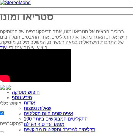
סטריאו ומונו
ברוכים הבאים אל סטריאו ומונו, אתר הדיסקוגרפיה של המוסיקה
הישראלית. האתר מתעד את התקליטים, אחד ההיבטים המלהיבים
של התרבות הישראלית במאה העשרים, המשלב מילים, מוסיקה,
עוד...
ביצוע ועיצוב אמנותי.
חיפוש מוסיקה
מידע נוסף
אודות
חיפוש כללי
שאלות נפוצות
איפה קונים היום תקליטים
100 התקליטים המבוקשים ביותר
דיסקוגרפיה
מפאז ועד סוף העולם
תקליטים למכירה ותקליטים מבוקשים