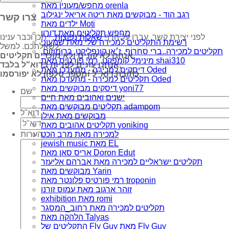
מחפש/מעונין מאת orenla
רגב הוד - מבוקשים מאת ריטה אריאל ינגילוב
צרו קשר
ילדים מאת Moti
מחפש תקליטים מאת דורון
לפני יצירת קשר, עברו על הדף
שאלות נפוצות
, ייתכן וכבר ענינו
רשימת התקליטים למכירה שלי מאת שמעוני
לשאלתכם. למשל:
תקליטים למכירה..ברי סחרוֹף, ז׳אן קונפליקט, כרומוזום,
אנחנו לא קונים ולא מוכרים תקליטים,
מינימל קומפקט, רמי פורטיס מאת shai310
אנחנו עונים לפניות בדוא"ל בלבד,
דיסקים למכירה - מתעדכן מאת Oded
כתובת דוא"ל ומספר טלפון לא יפורסמו.
תקליטים למכירה - מתעדכן מאת Oded
דיסקים מבוקשים מאת yoni77
שם
ישנים ואהובים מאת חיים
תקליטים מבוקשים מאת adampom
דוא"ל
מבוקשים מאת אילן
תקליטים אהובים מאת yoniking
למכירה מאת מרב הכט
הערות
jewish music מאת EL
אריס סאן מאת Doron Edut
תקליטים ישראליים למכירה מאת אברהם אליעזר
מבוקשים מאת Yarin
רמי פורטיס פלונטר מאת troponin
זוהר ארגוב מאת עמוס זורנו
exhibition מאת romi
תקליטים למכירה מאת רחוב_המסגר
הלהקה מאת Talyas
התקליטים של Fly Guy מאת Fly Guy