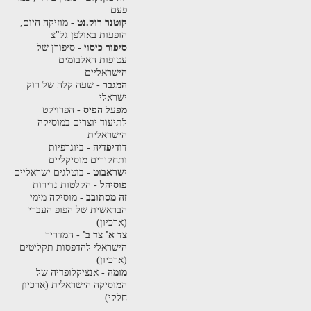
פעם
קוטנר רוק.נט
- מוזיקה היום,
הופעות באולפן גל"צ
סיפור כיסוי
- סיפורן של
עטיפות האלבומים
הישראליים
המגבר
- שעה קלה של רוק
ישראלי
מפעל הפיס
- הפרויקט
לתיעוד יוצרים במוסיקה
הישראלית
דודיפדיה
- ביוגרפיות
ותחקירים מוסיקליים
ישראבוט
- בוטלגים ישראליים
פוסיהל
- הקלטות נדירות
זה מסתובב
- מוסיקה מימי
הבראשית של הפופ העברי
(ארכיון)
צד א' צד ב'
- המדריך
הישראלי להדפסות תקליטים
(ארכיון)
מומה
- אנציקלופדיה של
המוסיקה הישראלית (ארכיון
חלקי)