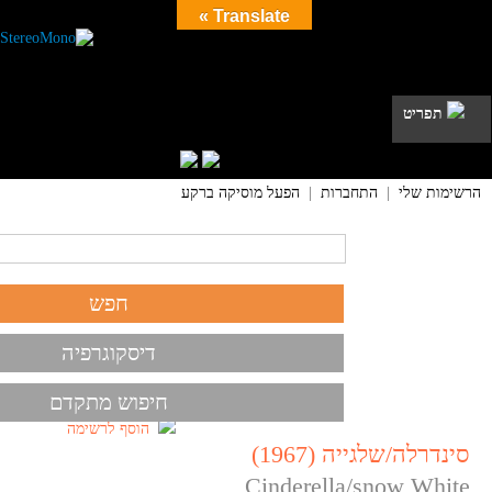
Translate »
תפריט
הרשימות שלי
|
התחברות
|
הפעל מוסיקה ברקע
דיסקוגרפיה
חיפוש מתקדם
הוסף לרשימה
סינדרלה/שלגייה (1967)
Cinderella/snow White