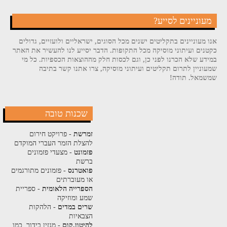
מעוניינים לסייע?
אנו מעוניינים בתקליטים ישנים מכל הסוגים, ישראליים ולועזיים, גדולים
כקטנים ועיתוני מוסיקה מכל התקופות. הדבר יסייע לנו להעשיר את האתר
במידע שלא הכרנו לפני כן, וגם לכסות חלק מההוצאות הכספיות. כל מי
שמעוניין לתרום תקליטים ועיתוני מוסיקה, צרו אתנו קשר בתיבה
שמשמאל. תודה!
שכנות טובה
זמרשת
- פרויקט חירום
להצלת הזמר העברי המוקדם
פזמונט
- מצעדי פזמונים
ברשת
פואטרנס
- פזמונים מתורגמים
או מעוברתים
הספרייה הלאומית
- ספריית
שמע ומוזיקה
שרים במדים
- הלהקות
הצבאיות
להיטון.קום
- מגזין בידור, כמו