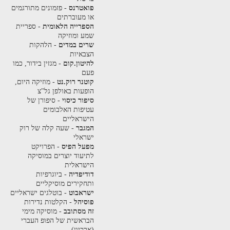
פואטרנס
- פזמונים מתורגמים
או מעוברתים
הספרייה הלאומית
- ספריית
שמע ומוזיקה
שרים במדים
- הלהקות
הצבאיות
להיטון.קום
- מגזין בידור, כמו
פעם
קוטנר רוק.נט
- מוזיקה היום,
הופעות באולפן גל"צ
סיפור כיסוי
- סיפורן של
עטיפות האלבומים
הישראליים
המגבר
- שעה קלה של רוק
ישראלי
מפעל הפיס
- הפרויקט
לתיעוד יוצרים במוסיקה
הישראלית
דודיפדיה
- ביוגרפיות
ותחקירים מוסיקליים
ישראבוט
- בוטלגים ישראליים
פוסיהל
- הקלטות נדירות
זה מסתובב
- מוסיקה מימי
הבראשית של הפופ העברי
(ארכיון)