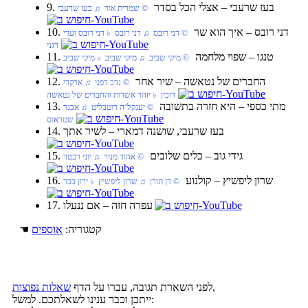
9. בעז שרעבי‏ – אצלי הכל בסדר
‏ © שמרית אור‏ ♫ בעז שרעבי
10. דני רובס‏ – איך הוא שר
‏ © דני רובס‏ ♫ דני רובס‏ ♭ דני רובס ועדי
דגני
11. טנגו‏ – שפוי מלחמה
‏ © מיקי שביב‏ ♫ מיקי שביב‏ ♭ מיקי שביב
12. החברים של נטאשה‏ – שיר אחר
‏ © נדב דפני‏ ♫ ארקדי
דוכין‏ ♭ יזהר אשדות והחברים של נטאשה
13. מתי כספי‏ – היא חזרה בתשובה
‏ © יענקל’ה רוטבליט‏ ♫ אבנר
שטראוס
14. בעז שרעבי, שושנה דמארי‏ – לשיר אתך
15. גידי גוב‏ – כלים שלובים
‏ © אהוד מנור‏ ♫ יוני רכטר
16. שרון ליפשיץ‏ – קולנוע
‏ © דן תורן‏ ♫ שרון ליפשיץ‏ ♭ ירון בכר
17. עפרה חזה‏ – אם ננעלו
☚ קטגוריה:
אוספים
,
לפני השארת תגובה, עברו על הדף
שאלות נפוצות
ייתכן וכבר ענינו לשאלתכם. למשל: