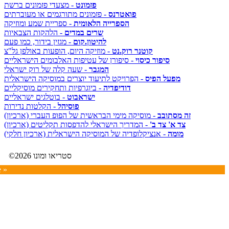
פזמונט
- מצעדי פזמונים ברשת
פואטרנס
- פזמונים מתורגמים או מעוברתים
הספרייה הלאומית
- ספריית שמע ומוזיקה
שרים במדים
- הלהקות הצבאיות
להיטון.קום
- מגזין בידור, כמו פעם
קוטנר רוק.נט
- מוזיקה היום, הופעות באולפן גל"צ
סיפור כיסוי
- סיפורן של עטיפות האלבומים הישראליים
המגבר
- שעה קלה של רוק ישראלי
מפעל הפיס
- הפרויקט לתיעוד יוצרים במוסיקה הישראלית
דודיפדיה
- ביוגרפיות ותחקירים מוסיקליים
ישראבוט
- בוטלגים ישראליים
פוסיהל
- הקלטות נדירות
זה מסתובב
- מוסיקה מימי הבראשית של הפופ העברי (ארכיון)
צד א' צד ב'
- המדריך הישראלי להדפסות תקליטים (ארכיון)
מומה
- אנציקלופדיה של המוסיקה הישראלית (ארכיון חלקי)
©2026 סטריאו ומונו
e »