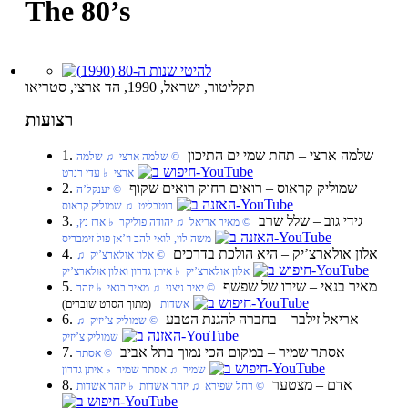
The 80’s
תקליטור, ישראל, 1990, הד ארצי, סטריאו
רצועות
1. שלמה ארצי‏ – תחת שמי ים התיכון
‏ © שלמה ארצי‏ ♫ שלמה
ארצי‏ ♭ עדי רנרט
2. שמוליק קראוס‏ – רואים רחוק רואים שקוף
‏ © יענקל’ה
רוטבליט‏ ♫ שמוליק קראוס
3. גידי גוב‏ – שלל שרב
‏ © מאיר אריאל‏ ♫ יהודה פוליקר‏ ♭ ארז נץ,
משה לוי, לואי להב וז’אן פול זימבריס
4. אלון אולארצ’יק‏ – היא הולכת בדרכים
‏ © אלון אולארצ’יק‏ ♫
אלון אולארצ’יק‏ ♭ איתן גדרון ואלון אולארצ’יק
5. מאיר בנאי‏ – שירו של שפשף
‏ © יאיר ניצני‏ ♫ מאיר בנאי‏ ♭ יזהר
אשדות
(מתוך הסרט שוברים)
6. אריאל זילבר‏ – בחברה להגנת הטבע
‏ © שמוליק צ’יזיק‏ ♫
שמוליק צ’יזיק
7. אסתר שמיר‏ – במקום הכי נמוך בתל אביב
‏ © אסתר
שמיר‏ ♫ אסתר שמיר‏ ♭ איתן גדרון
8. אדם‏ – מצטער
‏ © רחל שפירא‏ ♫ יזהר אשדות‏ ♭ יזהר אשדות