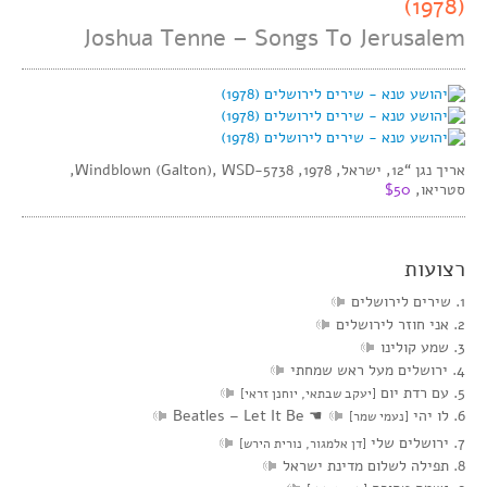
(1978)
Joshua Tenne – Songs To Jerusalem
אריך נגן “12, ישראל, 1978, Windblown (Galton), WSD-5738,
סטריאו,
$50
רצועות
1. שירים לירושלים
2. אני חוזר לירושלים
3. שמע קולינו
4. ירושלים מעל ראש שמחתי
5. עם רדת יום
[יעקב שבתאי, יוחנן זראי]
6. לו יהי
☚
Beatles – Let It Be
[נעמי שמר]
7. ירושלים שלי
[דן אלמגור, נורית הירש]
8. תפילה לשלום מדינת ישראל