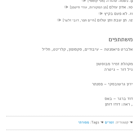
9. נשמה טהורה
[מני קוממי]
10. אדון עולם
[מן המקורות, עוזי חיטמן]
11. לא פעם בקיץ
12. תן שבת ותן שלום
[חיים חפר, דובי זלצר]
משתתפים
אלברט פיאמנטה – עיבודים, סקסופון, קלרינט, חליל
מקהלת זמיר מבוסטון
גיל דור – גיטרה
ירון גרשובסקי – פסנתר
דוד ברגר – באס
, ראה: דודו דותן
☚ קטגוריה:
זמרים
☚ Tags:
מסורתי