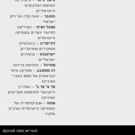
עטיפות האלבומים
הישראליים
המגבר
- שעה קלה של רוק
ישראלי
מפעל הפיס
- הפרויקט
לתיעוד יוצרים במוסיקה
הישראלית
דודיפדיה
- ביוגרפיות
ותחקירים מוסיקליים
ישראבוט
- בוטלגים
ישראליים
פוסיהל
- הקלטות נדירות
זה מסתובב
- מוסיקה מימי
הבראשית של הפופ העברי
(ארכיון)
צד א' צד ב'
- המדריך
הישראלי להדפסות תקליטים
(ארכיון)
מומה
- אנציקלופדיה של
המוסיקה הישראלית (ארכיון
חלקי)
©2026 סטריאו ומונו