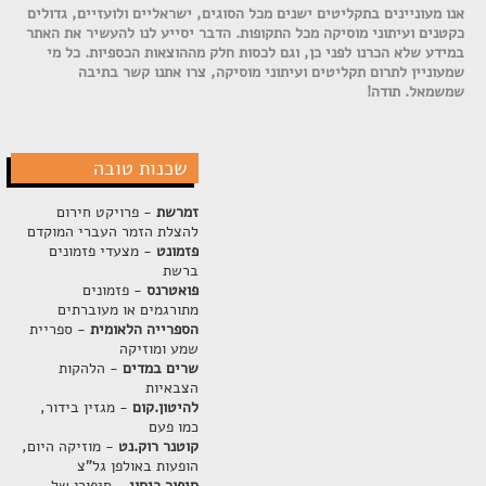
אנו מעוניינים בתקליטים ישנים מכל הסוגים, ישראליים ולועזיים, גדולים
כקטנים ועיתוני מוסיקה מכל התקופות. הדבר יסייע לנו להעשיר את האתר
במידע שלא הכרנו לפני כן, וגם לכסות חלק מההוצאות הכספיות. כל מי
שמעוניין לתרום תקליטים ועיתוני מוסיקה, צרו אתנו קשר בתיבה
שמשמאל. תודה!
שכנות טובה
זמרשת
- פרויקט חירום
להצלת הזמר העברי המוקדם
פזמונט
- מצעדי פזמונים
ברשת
פואטרנס
- פזמונים
מתורגמים או מעוברתים
הספרייה הלאומית
- ספריית
שמע ומוזיקה
שרים במדים
- הלהקות
הצבאיות
להיטון.קום
- מגזין בידור,
כמו פעם
קוטנר רוק.נט
- מוזיקה היום,
הופעות באולפן גל"צ
סיפור כיסוי
- סיפורן של