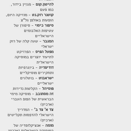
להיטון.קום
- מגזין בידור,
כמו פעם
קוטנר רוק.נט
- מוזיקה היום,
הופעות באולפן גל"צ
סיפור כיסוי
- סיפורן של
עטיפות האלבומים
הישראליים
המגבר
- שעה קלה של רוק
ישראלי
מפעל הפיס
- הפרויקט
לתיעוד יוצרים במוסיקה
הישראלית
דודיפדיה
- ביוגרפיות
ותחקירים מוסיקליים
ישראבוט
- בוטלגים
ישראליים
פוסיהל
- הקלטות נדירות
זה מסתובב
- מוסיקה מימי
הבראשית של הפופ העברי
(ארכיון)
צד א' צד ב'
- המדריך
הישראלי להדפסות תקליטים
(ארכיון)
מומה
- אנציקלופדיה של
המוסיקה הישראלית (ארכיון