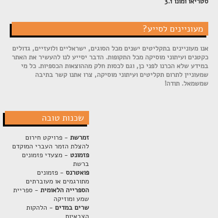
סטריאו ומונו 3.1
מעוניינים לסייע?
אנו מעוניינים בתקליטים ישנים מכל הסוגים, ישראליים ולועזיים, גדולים
כקטנים ועיתוני מוסיקה מכל התקופות. הדבר יסייע לנו להעשיר את האתר
במידע שלא הכרנו לפני כן, וגם לכסות חלק מההוצאות הכספיות. כל מי
שמעוניין לתרום תקליטים ועיתוני מוסיקה, צרו אתנו קשר בתיבה
שמשמאל. תודה!
שכנות טובה
זמרשת
- פרויקט חירום
להצלת הזמר העברי המוקדם
פזמונט
- מצעדי פזמונים
ברשת
פואטרנס
- פזמונים
מתורגמים או מעוברתים
הספרייה הלאומית
- ספריית
שמע ומוזיקה
שרים במדים
- הלהקות
הצבאיות