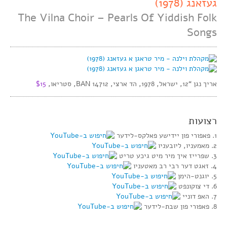
געזאנג (1978)
The Vilna Choir – Pearls Of Yiddish Folk
Songs
אריך נגן “12, ישראל, 1978, הד ארצי, BAN 14712, סטריאו,
$15
רצועות
1. פאפורי פון יידישע פאלקס-לידער
2. מאמעניו, ליובעניו
3. שפרייז איך מיר מיט גיכע טריט
4. זאגט דער רבי רב מאטעניו
5. יוגנט-הימן
6. די צוקונפט
7. האפ דוניי
8. פאפורי פון שבת-לידער