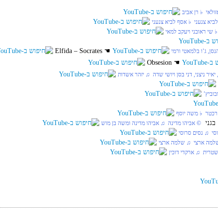
זולאי‏ ♭ רן אביב
ביא צנעני‏ ♭ אסף לביא צנעני
♭ שי ראובני ויעקב למאי
Elfida – Socrates
☚
סן, ג’ו בלמאטי ורמי
Obsesion
☚
יאיר ניצני, דני בסן ויושי שדה‏ ♫ יזהר אשדות
וביץ’
רכטר‏ ♭ משה יוסף
‏ © אביהו מדינה‏ ♫ אביהו מדינה ומשה בן מוש
סי‏ ♫ נסים סרוסי
למה ארצי‏ ♫ שלמה ארצי
טרית‏ ♫ ארקדי דוכין