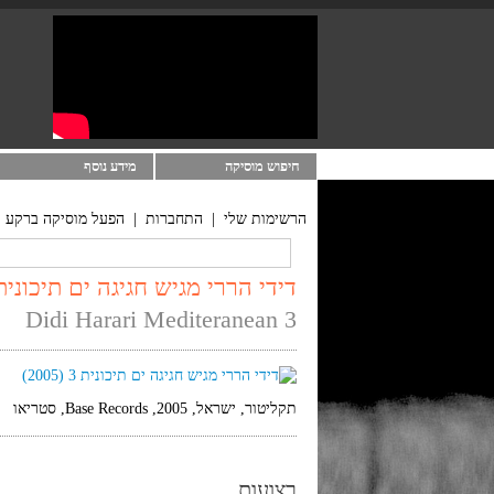
חיפוש מוסיקה
מידע נוסף
הרשימות שלי
|
התחברות
|
הפעל מוסיקה ברקע
דידי הררי מגיש חגיגה ים תיכונית 3 (2005
Didi Harari Mediteranean 3
תקליטור, ישראל, 2005, Base Records, סטריאו
רצועות