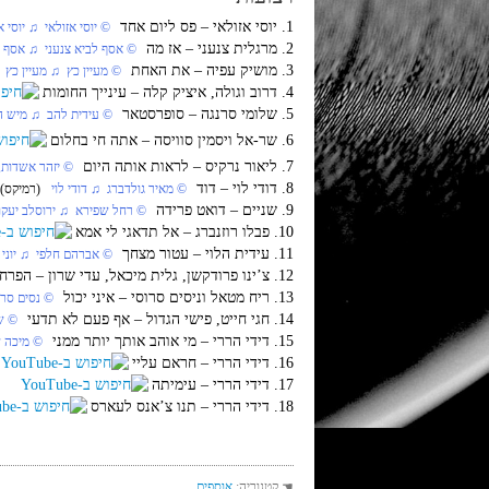
1. יוסי אזולאי‏ – פס ליום אחד
‏ © יוסי אזולאי‏ ♫ יוסי א
2. מרגלית צנעני‏ – אז מה
‏ © אסף לביא צנעני‏ ♫ אסף ל
3. מושיק עפיה‏ – את האחת
‏ © מעיין כץ‏ ♫ מעיין כץ‏ 
4. דרוב וגולה, איציק קלה‏ – עינייך החומות
5. שלומי סרנגה‏ – סופרסטאר
‏ © עידית להב‏ ♫ מיש הנ
6. שר-אל ויסמין סוויסה‏ – אתה חי בחלום
7. ליאור נרקיס‏ – לראות אותה היום
‏ © יזהר אשדות, 
8. דודי לוי‏ – דוד
‏ © מאיר גולדברג‏ ♫ דודי לוי
(רמיקס)
9. שניים‏ – דואט פרידה
‏ © רחל שפירא‏ ♫ ירוסלב יעקוב
10. פבלו רוזנברג‏ – אל תדאגי לי אמא
11. עידית הלוי‏ – עטור מצחך
‏ © אברהם חלפי‏ ♫ יוני 
12. צ’ינו פרודקשן, גלית מיכאל, עדי שרון‏ – הפרח בגני
13. ריח מטאל וניסים סרוסי‏ – איני יכול
‏ © נסים סרו
14. חגי חייט, פישי הגדול‏ – אף פעם לא תדעי
‏ © ש
15. דידי הררי‏ – מי אוהב אותך יותר ממני
‏ © מיכה ש
16. דידי הררי‏ – חראם עליי
17. דידי הררי‏ – עימיתה
18. דידי הררי‏ – תנו צ’אנס לעארס
☚ קטגוריה:
אוספים