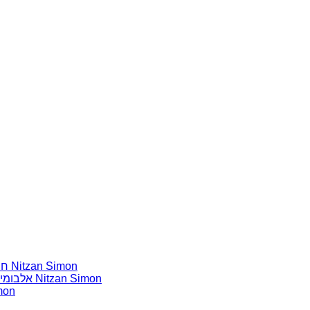
חומרים שהייתי רוצה להשמיע בתוכנית שלי מאת נִיצָן סִימוֹן Nitzan Simon
אלבומים נדירים שאני מחפש פיזית וגם דיגיטלית מאת נִיצָן סִימוֹן Nitzan Simon
אלבומים נדירי