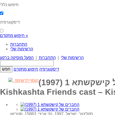
חיפוש כללי
דיסקוגרפיה
חיפוש מתקדם »
התחברות
הרשימות שלי
הרשימות שלי
|
התחברות
|
הפעל מוסיקה ברקע
דיסקוגרפיה
חיפוש מתקדם
קשתא 1 (1997)
הוסף לרשימה
Kishkashta Friends cast – Ki
תקליטור, ישראל, 1997, הד ארצי, 15863, סטריאו