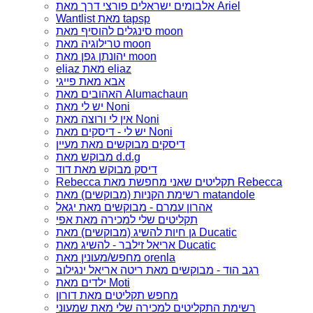
אלבומים ישראלים פורצי דרך מאת Ariel
Wantlist מאת tapsp
סינגלים להוסיף מאת moon
טרילוגיה מאת moon
יהונתן גפן מאת moon
eliaz מאת eliaz
אבא מאת פייגי
האהובים מאת Alumachaun
יש לי מאת Noni
אין לי ורוצה מאת Noni
יש לי - דיסקים מאת Noni
דיסקים מבוקשים מאת מעיין
מבוקש מאת d.d.g
דיסק מבוקש מאת דוד
Rebecca תקליטים שאני מחפשת מאת Rebecca
רשימת הקניות (מבוקשים) מאת matandole
אהרון עמרם - מבוקשים מאת יגאל
תקליטים שלי למכירה מאת אפי
גן חיות להשיג (מבוקשים) מאת Ducatic
אריאל זילבר - להשיג מאת Ducatic
מחפש/מעונין מאת orenla
רגב הוד - מבוקשים מאת ריטה אריאל ינגילוב
ילדים מאת Moti
מחפש תקליטים מאת דורון
רשימת התקליטים למכירה שלי מאת שמעוני