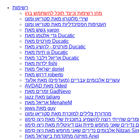
רשימות
מהן רשימות וכיצד תוכל להשתמש בהן
שירי מלוטרון מאת סטריאו ומונו
העטיפות הפסיכדליות מאת סטריאו ומונו
גשש מאת yaron
גדי אלטמן מאת Ducatic
פורטיס מאת Ducatic
פורטיס - להשיג מאת Ducatic
גן חיות מאת Ducatic
אריאל זילבר מאת Ducatic
ילדות מאת fishi
ישראלי מאת doriel
דרוש מאת roberto
עשרים אלבומים עבריים (מועדפים) מאת אלעד
AVDAD מאת Oded
זמרים מאת GadNevo
jazz מאת taliarg
אריאל מאת MenaheM
jews מאת guy
מהדורת צלילים למזכרת מאת סטריאו ומונו
ם שאני מחפש מאת נִיצָן סִימוֹן Nitzan Simon
מוזיקה מתקדמת בישראל מאת Ariel