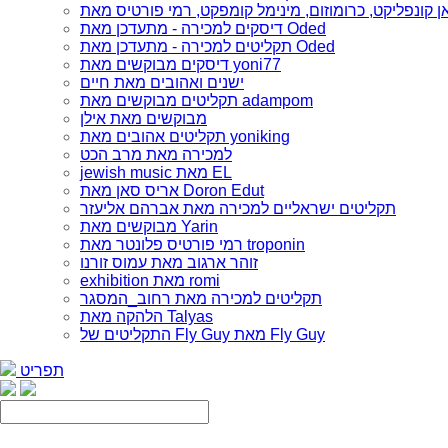
דיסקים למכירה - מתעדכן מאת Oded
תקליטים למכירה - מתעדכן מאת Oded
דיסקים מבוקשים מאת yoni77
ישנים ואהובים מאת חיים
תקליטים מבוקשים מאת adampom
מבוקשים מאת אילן
תקליטים אהובים מאת yoniking
למכירה מאת מרב הכט
jewish music מאת EL
אריס סאן מאת Doron Edut
תקליטים ישראליים למכירה מאת אברהם אליעזר
מבוקשים מאת Yarin
רמי פורטיס פלונטר מאת troponin
זוהר ארגוב מאת עמוס זורנו
exhibition מאת romi
תקליטים למכירה מאת רחוב_המסגר
הלהקה מאת Talyas
התקליטים של Fly Guy מאת Fly Guy
תפריט