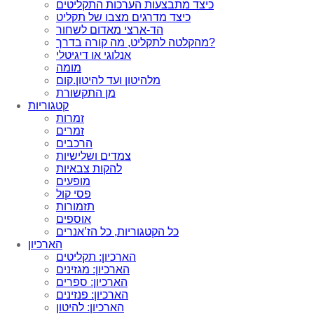
כיצד מתבצעות הערכות התקליטים
כיצד מדרגים מצבו של תקליט
הד-ארצי מאדום לשחור
מהקלטה לתקליט, מה קורה בדרך?
אנלוגי או דיגיטלי
מומה
מלהיטון ועד להיטון.קום
מן התקשורת
קטגוריות
זמרות
זמרים
הרכבים
צמדים ושלישיות
להקות צבאיות
מופעים
פסי קול
תזמורות
אוספים
כל הקטגוריות, כל הז’אנרים
הארכיון
הארכיון: תקליטים
הארכיון: מגזינים
הארכיון: ספרים
הארכיון: פנזינים
הארכיון: להיטון