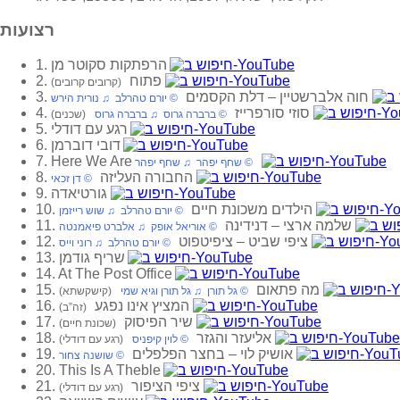
רצועות
1. הרפתקות סקוטר מן
2. פתוח
(קרובים קרובים)
3. חוה אלברשטיין‏ – דלת הקסמים
‏ © יורם טהרלב‏ ♫ נורית הירש
4. סוזי סורפרייז
‏ © ברברה גרוס‏ ♫ ברברה גרוס
(שכנים)
5. רגע עם דודלי
6. דובי דוברמן
7. Here We Are
‏ © שחף יפהר‏ ♫ שחף יפהר
8. החבורה העליזה
‏ © דן זכאי
9. גורטיאדה
10. הילדים משכונת חיים
‏ © יורם טהרלב‏ ♫ שוש רייזמן
11. שלמה ארצי‏ – דנידינה
‏ © אוריאל אופק‏ ♫ אלברט פיאמנטה
12. ציפי שביט‏ – ציפיטפוט
‏ © יורם טהרלב‏ ♫ רוני וייס
13. שריף גודמן
14. At The Post Office
15. מה פתאום
‏ © גל תורן‏ ♫ גל תורן וגיא שמי
(קישקשתא)
16. המציץ אינו נפגע
(זה”ב)
17. שיר הפיסוק
(שכונת חיים)
18. אליעזר והגזר
‏ © לוין קיפניס
(רגע עם דודלי)
19. אושיק לוי‏ – בחצר הפלפלים
‏ © שושנה צחור
20. This Is A Theble
21. ציפי הציפור
(רגע עם דודלי)