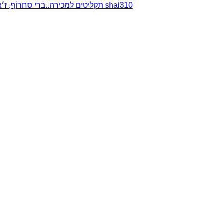
תקליטים למכירה..ברי סחרוֹף, ז׳אן קונפליקט, כרומוזום, מינימל קומפקט, רמי פורטיס מאת shai310