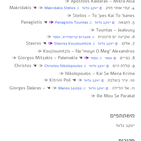
Apostolis Kaldaras – Mikra Asia
4. קחי אותי חזק
☚
Makridakis
‏ © יעקב גלעד‏ ♫ Makridakis Stelios
Stelios – To ‘pes Kai To ‘kanes
5. הקנאה
☚
Panagiotis
‏ © יעקב גלעד‏ ♫ Panagiotis Tountas
Tountas – Jealousy
6. שקיעה ים תיכונית
‏ ♫ סטברוס קויומדזיס, עממי
7. אלקו
☚
Stavros
‏ © יעקב גלעד‏ ♫ Stavros Koujioumtzis
Koujioumtzis – Na ‘moyn O Meg’ Alexandros
8. כפיים
☚
Giorgos Mitzakis – Palamakia
‏ © עממי‏ ♫ עממי
9. קללת הים
☚
Christos
‏ © יעקב גלעד‏ ♫ Christos Nikolopoulos
Nikolopoulos – Kai Se Mena Krima
10. עיר בשלכת
☚
Kitrini Poli
‏ © יעקב גלעד
11. אל הלילה
☚
Giorges Dalaras –
‏ © יעקב גלעד‏ ♫ Manos Loizos
Ilie Mou Se Parakal
משתתפים
יעקב גלעד
מקורות