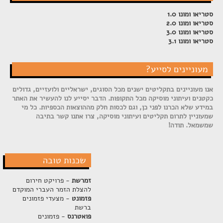
סטריאו ומונו 1.0
סטריאו ומונו 2.0
סטריאו ומונו 3.0
סטריאו ומונו 3.1
מעוניינים לסייע?
אנו מעוניינים בתקליטים ישנים מכל הסוגים, ישראליים ולועזיים, גדולים
כקטנים ועיתוני מוסיקה מכל התקופות. הדבר יסייע לנו להעשיר את האתר
במידע שלא הכרנו לפני כן, וגם לכסות חלק מההוצאות הכספיות. כל מי
שמעוניין לתרום תקליטים ועיתוני מוסיקה, צרו אתנו קשר בתיבה
שמשמאל. תודה!
שכנות טובה
זמרשת
- פרויקט חירום
להצלת הזמר העברי המוקדם
פזמונט
- מצעדי פזמונים
ברשת
פואטרנס
- פזמונים