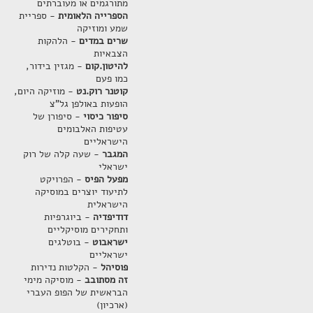
מתורגמים או מעוברתים
הספרייה הלאומית
- ספריית
שמע ומוזיקה
שרים במדים
- הלהקות
הצבאיות
להיטון.קום
- מגזין בידור,
כמו פעם
קוטנר רוק.נט
- מוזיקה היום,
הופעות באולפן גל"צ
סיפור כיסוי
- סיפורן של
עטיפות האלבומים
הישראליים
המגבר
- שעה קלה של רוק
ישראלי
מפעל הפיס
- הפרויקט
לתיעוד יוצרים במוסיקה
הישראלית
דודיפדיה
- ביוגרפיות
ותחקירים מוסיקליים
ישראבוט
- בוטלגים
ישראליים
פוסיהל
- הקלטות נדירות
זה מסתובב
- מוסיקה מימי
הבראשית של הפופ העברי
(ארכיון)