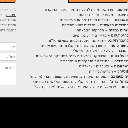
מרשת
- פרויקט חירום להצלת הזמר העברי המוקדם
לפני יציר
זמונט
- מצעדי פזמונים ברשת
נפוצות
, יי
ואטרנס
- פזמונים מתורגמים או מעוברתים
אנחנו לא ק
ספרייה הלאומית
- ספריית שמע ומוזיקה
אנחנו עוני
רים במדים
- הלהקות הצבאיות
כתובת דוא"
היטון.קום
- מגזין בידור, כמו פעם
וטנר רוק.נט
- מוזיקה היום, הופעות באולפן גל"צ
יפור כיסוי
- סיפורן של עטיפות האלבומים הישראליים
מגבר
- שעה קלה של רוק ישראלי
פעל הפיס
- הפרויקט לתיעוד יוצרים במוסיקה הישראלית
ודיפדיה
- ביוגרפיות ותחקירים מוסיקליים
שראבוט
- בוטלגים ישראליים
וסיהל
- הקלטות נדירות
ה מסתובב
- מוסיקה מימי הבראשית של הפופ העברי (ארכיון)
ד א' צד ב'
- המדריך הישראלי להדפסות תקליטים (ארכיון)
ומה
- אנציקלופדיה של המוסיקה הישראלית (ארכיון חלקי)