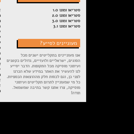
סטריאו ומונו 1.0
ז
סטריאו ומונו 2.0
פ
סטריאו ומונו 3.0
פ
סטריאו ומונו 3.1
ה
ש
ל
מעוניינים לסייע?
ק
ס
ה
אנו מעוניינים בתקליטים ישנים מכל
מ
הסוגים, ישראליים ולועזיים, גדולים כקטנים
ד
ועיתוני מוסיקה מכל התקופות. הדבר יסייע
י
לנו להעשיר את האתר במידע שלא הכרנו
פ
לפני כן, וגם לכסות חלק מההוצאות הכספיות.
ז
כל מי שמעוניין לתרום תקליטים ועיתוני
צ
מוסיקה, צרו אתנו קשר בתיבה שמשמאל.
מ
תודה!