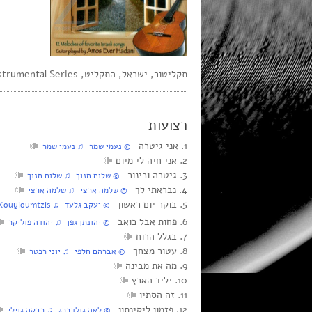
תקליטור, ישראל, התקליט, Instrumental Series, סטריאו
רצועות
1. אני גיטרה
‏ © נעמי שמר‏ ♫ נעמי שמר
2. אני חיה לי מיום
3. גיטרה וכינור
‏ © שלום חנוך‏ ♫ שלום חנוך
4. נבראתי לך
‏ © שלמה ארצי‏ ♫ שלמה ארצי
5. בוקר יום ראשון
‏ © יעקב גלעד‏ ♫ Stavros Kouyioumtzis
6. פחות אבל כואב
‏ © יהונתן גפן‏ ♫ יהודה פוליקר
7. בגלל הרוח
8. עטור מצחך
‏ © אברהם חלפי‏ ♫ יוני רכטר
9. מה את מבינה
10. יליד הארץ
11. זה הסתיו
12. פזמון ליקינתון
‏ © לאה גולדברג‏ ♫ רבקה גוילי