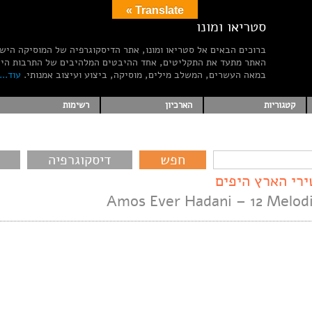
Translate »
סטריאו ומונו
ברוכים הבאים אל סטריאו ומונו, אתר הדיסקוגרפיה של המוסיקה היש
האתר מתעד את התקליטים, אחד ההיבטים המלהיבים של התרבות הי
במאה העשרים, המשלב מילים, מוסיקה, ביצוע ועיצוב אמנותי.
עוד...
קטגוריות
הארכיון
רשימות
דיסקוגרפיה
Amos Ever Hadani – 12 Melodie