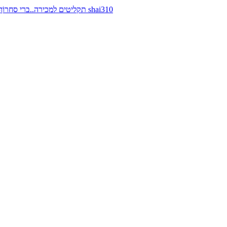
תקליטים למכירה..ברי סחרוֹף, ז׳אן קונפליקט, כרומוזום, מינימל קומפקט, רמי פורטיס מאת shai310