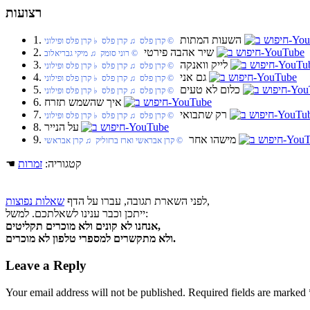
רצועות
1. השעות המתות
‏ © קרן פלס‏ ♫ קרן פלס‏ ♭ קרן פלס ופילוני
2. שיר אהבה פירטי
‏ © רוני סומק‏ ♫ מיקי גבריאלוב
3. לייק וואנקה
‏ © קרן פלס‏ ♫ קרן פלס‏ ♭ קרן פלס ופילוני
4. גם אני
‏ © קרן פלס‏ ♫ קרן פלס‏ ♭ קרן פלס ופילוני
5. כלום לא טעים
‏ © קרן פלס‏ ♫ קרן פלס‏ ♭ קרן פלס ופילוני
6. איך שהשמש תזרח
7. רק שתבואי
‏ © קרן פלס‏ ♫ קרן פלס‏ ♭ קרן פלס ופילוני
8. על הנייר
9. מישהו אחר
‏ © קרן אבראשי וארז ברזוליק‏ ♫ קרן אבראשי
☚ קטגוריה:
זמרות
,
לפני השארת תגובה, עברו על הדף
שאלות נפוצות
ייתכן וכבר ענינו לשאלתכם. למשל:
אנחנו לא קונים ולא מוכרים תקליטים,
ולא מתקשרים למספרי טלפון לא מוכרים.
Leave a Reply
Your email address will not be published.
Required fields are marked