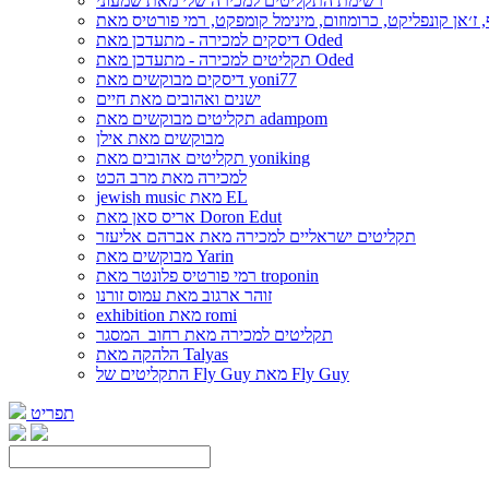
רשימת התקליטים למכירה שלי מאת שמעוני
דיסקים למכירה - מתעדכן מאת Oded
תקליטים למכירה - מתעדכן מאת Oded
דיסקים מבוקשים מאת yoni77
ישנים ואהובים מאת חיים
תקליטים מבוקשים מאת adampom
מבוקשים מאת אילן
תקליטים אהובים מאת yoniking
למכירה מאת מרב הכט
jewish music מאת EL
אריס סאן מאת Doron Edut
תקליטים ישראליים למכירה מאת אברהם אליעזר
מבוקשים מאת Yarin
רמי פורטיס פלונטר מאת troponin
זוהר ארגוב מאת עמוס זורנו
exhibition מאת romi
תקליטים למכירה מאת רחוב_המסגר
הלהקה מאת Talyas
התקליטים של Fly Guy מאת Fly Guy
תפריט