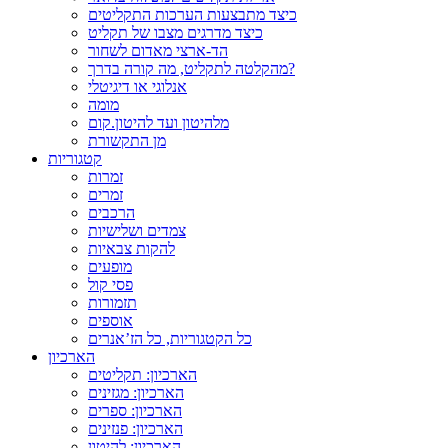
כיצד מתבצעות הערכות התקליטים
כיצד מדרגים מצבו של תקליט
הד-ארצי מאדום לשחור
מהקלטה לתקליט, מה קורה בדרך?
אנלוגי או דיגיטלי
מומה
מלהיטון ועד להיטון.קום
מן התקשורת
קטגוריות
זמרות
זמרים
הרכבים
צמדים ושלישיות
להקות צבאיות
מופעים
פסי קול
תזמורות
אוספים
כל הקטגוריות, כל הז’אנרים
הארכיון
הארכיון: תקליטים
הארכיון: מגזינים
הארכיון: ספרים
הארכיון: פנזינים
הארכיון: להיטון