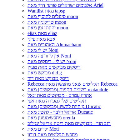
אלבומים ישראלים פורצי דרך מאת Ariel
Wantlist מאת tapsp
סינגלים להוסיף מאת moon
טרילוגיה מאת moon
יהונתן גפן מאת moon
eliaz מאת eliaz
אבא מאת פייגי
האהובים מאת Alumachaun
יש לי מאת Noni
אין לי ורוצה מאת Noni
יש לי - דיסקים מאת Noni
דיסקים מבוקשים מאת מעיין
מבוקש מאת d.d.g
דיסק מבוקש מאת דוד
Rebecca תקליטים שאני מחפשת מאת Rebecca
רשימת הקניות (מבוקשים) מאת matandole
אהרון עמרם - מבוקשים מאת יגאל
תקליטים שלי למכירה מאת אפי
גן חיות להשיג (מבוקשים) מאת Ducatic
אריאל זילבר - להשיג מאת Ducatic
מחפש/מעונין מאת orenla
רגב הוד - מבוקשים מאת ריטה אריאל ינגילוב
ילדים מאת Moti
מחפש תקליטים מאת דורון