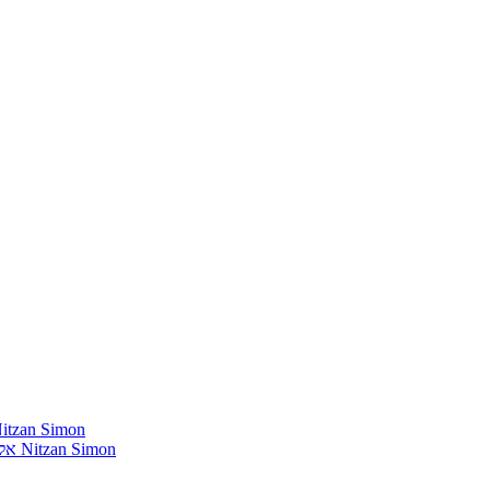
חומרים שהייתי רוצה להשמיע בתוכנית שלי מאת נִיצָן סִימוֹן mon
אלבומים נדירים שאני מחפש פיזית וגם דיגיטלית מאת נִיצָן סִימוֹן Nitzan Simon