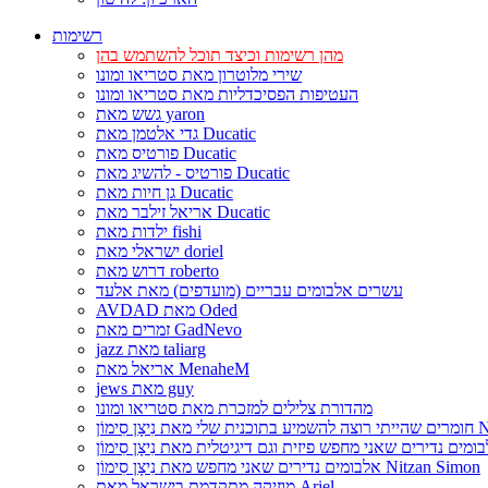
רשימות
מהן רשימות וכיצד תוכל להשתמש בהן
שירי מלוטרון מאת סטריאו ומונו
העטיפות הפסיכדליות מאת סטריאו ומונו
גשש מאת yaron
גדי אלטמן מאת Ducatic
פורטיס מאת Ducatic
פורטיס - להשיג מאת Ducatic
גן חיות מאת Ducatic
אריאל זילבר מאת Ducatic
ילדות מאת fishi
ישראלי מאת doriel
דרוש מאת roberto
עשרים אלבומים עבריים (מועדפים) מאת אלעד
AVDAD מאת Oded
זמרים מאת GadNevo
jazz מאת taliarg
אריאל מאת MenaheM
jews מאת guy
מהדורת צלילים למזכרת מאת סטריאו ומונו
Nitzan Si
אלבומים נדירים שאני מחפש מאת נִיצָן סִימוֹן Nitzan Simon
מוזיקה מתקדמת בישראל מאת Ariel