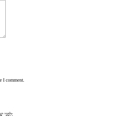
me I comment.
, ייתכן וכבר ענינו לשאלתכם. למשל:
לפני י