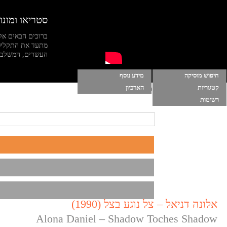
סטריאו ומונו
ברוכים הבאים אל
מתעד את התקליט
העשרים, המשלב מי
חיפוש מוסיקה
מידע נוסף
קטגוריות
הארכיון
הרשימות שלי
|
התחברות
|
הפעל מוסיקה ברקע
רשימות
אלונה דניאל – צל נוגע בצל (1990)
Alona Daniel – Shadow Toches Shadow