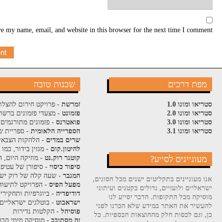
e my name, email, and website in this browser for the next time I comment.
מפת דרכים
שכנות טובה
סטריאו ומונו 1.0
זמרשת
- פרויקט חירום להצלת
סטריאו ומונו 2.0
פזמונט
- מצעדי פזמונים ברשת
סטריאו ומונו 3.0
פואטרנס
- פזמונים מתורגמים 
סטריאו ומונו 3.1
הספרייה הלאומית
- ספריית ש
שרים במדים
- הלהקות הצבאי
להיטון.קום
- מגזין בידור, כמו
מעוניינים לסייע?
קוטנר רוק.נט
- מוזיקה היום, ה
סיפור כיסוי
- סיפורן של עטיפ
המגבר
- שעה קלה של רוק ישר
אנו מעוניינים בתקליטים ישנים מכל הסוגים,
מפעל הפיס
- הפרויקט לתיעוד
ישראליים ולועזיים, גדולים כקטנים ועיתוני
דודיפדיה
- ביוגרפיות ותחקירי
מוסיקה מכל התקופות. הדבר יסייע לנו
ישראבוט
- בוטלגים ישראליים
להעשיר את האתר במידע שלא הכרנו לפני
פוסיהל
- הקלטות נדירות
כן, וגם לכסות חלק מההוצאות הכספיות. כל
זה מסתובב
- מוסיקה מימי הבר