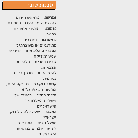
שכנות טובה
זמרשת
- פרויקט חירום
להצלת הזמר העברי המוקדם
פזמונט
- מצעדי פזמונים
ברשת
פואטרנס
- פזמונים
מתורגמים או מעוברתים
הספרייה הלאומית
- ספריית
שמע ומוזיקה
שרים במדים
- הלהקות
הצבאיות
להיטון.קום
- מגזין בידור,
כמו פעם
קוטנר רוק.נט
- מוזיקה היום,
הופעות באולפן גל"צ
סיפור כיסוי
- סיפורן של
עטיפות האלבומים
הישראליים
המגבר
- שעה קלה של רוק
ישראלי
מפעל הפיס
- הפרויקט
לתיעוד יוצרים במוסיקה
הישראלית