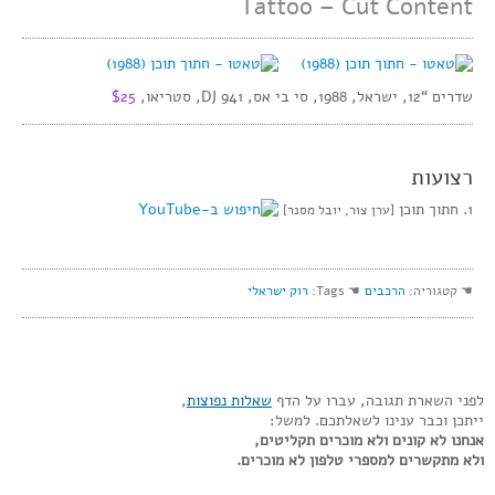
Tattoo – Cut Content
שדרים “12, ישראל, 1988, סי בי אס, DJ 941, סטריאו,
$25
רצועות
1. חתוך תוכן
[ערן צור, יובל מסנר]
☚ קטגוריה:
הרכבים
☚ Tags:
רוק ישראלי
לפני השארת תגובה, עברו על הדף
שאלות נפוצות
,
ייתכן וכבר ענינו לשאלתכם. למשל:
אנחנו לא קונים ולא מוכרים תקליטים,
ולא מתקשרים למספרי טלפון לא מוכרים.