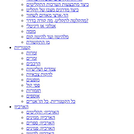
כיצד מתבצעות הערכות התקליטים
כיצד מדרגים מצבו של תקליט
הד-ארצי מאדום לשחור
מהקלטה לתקליט, מה קורה בדרך?
אנלוגי או דיגיטלי
מומה
מלהיטון ועד להיטון.קום
מן התקשורת
קטגוריות
זמרות
זמרים
הרכבים
צמדים ושלישיות
להקות צבאיות
מופעים
פסי קול
תזמורות
אוספים
כל הקטגוריות, כל הז’אנרים
הארכיון
הארכיון: תקליטים
הארכיון: מגזינים
הארכיון: ספרים
הארכיון: פנזינים
הארכיון: להיטון