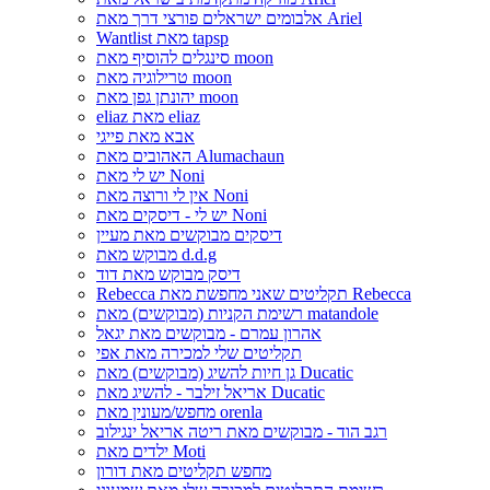
אלבומים ישראלים פורצי דרך מאת Ariel
Wantlist מאת tapsp
סינגלים להוסיף מאת moon
טרילוגיה מאת moon
יהונתן גפן מאת moon
eliaz מאת eliaz
אבא מאת פייגי
האהובים מאת Alumachaun
יש לי מאת Noni
אין לי ורוצה מאת Noni
יש לי - דיסקים מאת Noni
דיסקים מבוקשים מאת מעיין
מבוקש מאת d.d.g
דיסק מבוקש מאת דוד
Rebecca תקליטים שאני מחפשת מאת Rebecca
רשימת הקניות (מבוקשים) מאת matandole
אהרון עמרם - מבוקשים מאת יגאל
תקליטים שלי למכירה מאת אפי
גן חיות להשיג (מבוקשים) מאת Ducatic
אריאל זילבר - להשיג מאת Ducatic
מחפש/מעונין מאת orenla
רגב הוד - מבוקשים מאת ריטה אריאל ינגילוב
ילדים מאת Moti
מחפש תקליטים מאת דורון