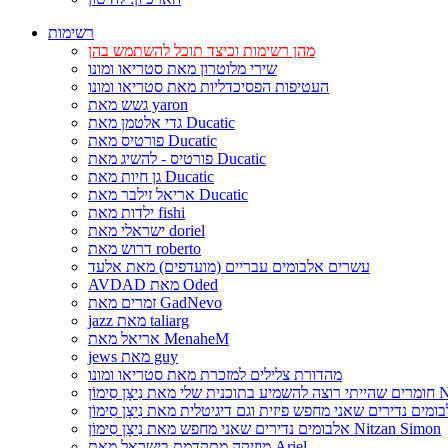
רשימות
מהן רשימות וכיצד תוכל להשתמש בהן
שירי מלוטרון מאת סטריאו ומונו
העטיפות הפסיכדליות מאת סטריאו ומונו
גשש מאת yaron
גדי אלטמן מאת Ducatic
פורטיס מאת Ducatic
פורטיס - להשיג מאת Ducatic
גן חיות מאת Ducatic
אריאל זילבר מאת Ducatic
ילדות מאת fishi
ישראלי מאת doriel
דרוש מאת roberto
עשרים אלבומים עבריים (מועדפים) מאת אלעד
AVDAD מאת Oded
זמרים מאת GadNevo
jazz מאת taliarg
אריאל מאת MenaheM
jews מאת guy
מהדורת צלילים למזכרת מאת סטריאו ומונו
Nitzan Si
אלבומים נדירים שאני מחפש מאת נִיצָן סִימוֹן Nitzan Simon
מוזיקה מתקדמת בישראל מאת Ariel