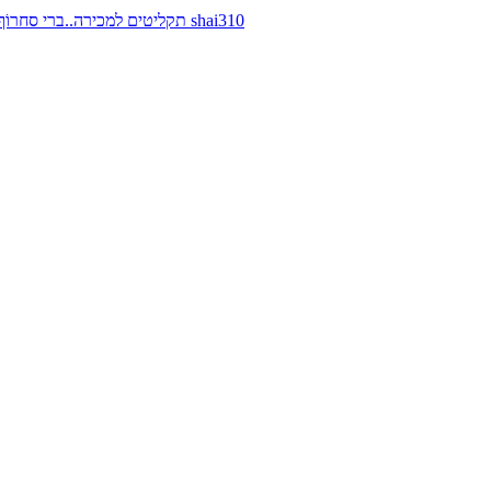
תקליטים למכירה..ברי סחרוֹף, ז׳אן קונפליקט, כרומוזום, מינימל קומפקט, רמי פורטיס מאת shai310