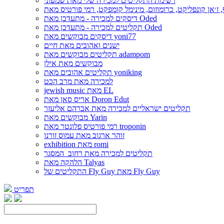
רשימת התקליטים למכירה שלי מאת שמעוני
דיסקים למכירה - מתעדכן מאת Oded
תקליטים למכירה - מתעדכן מאת Oded
דיסקים מבוקשים מאת yoni77
ישנים ואהובים מאת חיים
תקליטים מבוקשים מאת adampom
מבוקשים מאת אילן
תקליטים אהובים מאת yoniking
למכירה מאת מרב הכט
jewish music מאת EL
אריס סאן מאת Doron Edut
תקליטים ישראליים למכירה מאת אברהם אליעזר
מבוקשים מאת Yarin
רמי פורטיס פלונטר מאת troponin
זוהר ארגוב מאת עמוס זורנו
exhibition מאת romi
תקליטים למכירה מאת רחוב_המסגר
הלהקה מאת Talyas
התקליטים של Fly Guy מאת Fly Guy
תפריט