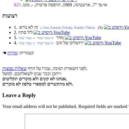
אי-פי “7, ארגנטינה, 1969, הדפסה פרטית, -, מונו,
$25
רצועות
1. זה לא נורא
(X)
‏ ♫ Jose Antonio Ochaita, Xandro Valerio
2. ליל סתיו
3. מחר
‏ © נעמי שמר‏ ♫ נעמי שמר
4. ירושלים של זהב
‏ © נעמי שמר‏ ♫ נעמי שמר
☚ קטגוריה:
זמרות
,
לפני השארת תגובה, עברו על הדף
שאלות נפוצות
ייתכן וכבר ענינו לשאלתכם. למשל:
אנחנו לא קונים ולא מוכרים תקליטים,
ולא מתקשרים למספרי טלפון לא מוכרים.
Leave a Reply
Your email address will not be published.
Required fields are marked