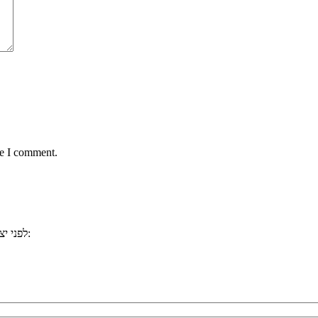
me I comment.
, ייתכן וכבר ענינו לשאלתכם. למשל:
לפני י