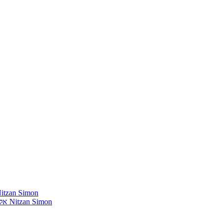
חומרים שהייתי רוצה להשמיע בתוכנית שלי מאת נִיצָן סִימוֹן mon
אלבומים נדירים שאני מחפש פיזית וגם דיגיטלית מאת נִיצָן סִימוֹן Nitzan Simon