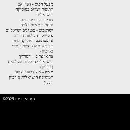
מפעל הפיס
- הפרויקט
לתיעוד יוצרים במוסיקה
הישראלית
דודיפדיה
- ביוגרפיות
ותחקירים מוסיקליים
ישראבוט
- בוטלגים ישראליים
פוסיהל
- הקלטות נדירות
זה מסתובב
- מוסיקה מימי
הבראשית של הפופ העברי
(ארכיון)
צד א' צד ב'
- המדריך
הישראלי להדפסות תקליטים
(ארכיון)
מומה
- אנציקלופדיה של
המוסיקה הישראלית (ארכיון
חלקי)
©2026 סטריאו ומונו