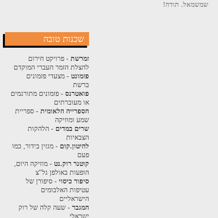
שמשמאל. תודה!
שכנות טובה
זמרשת
- פרויקט חירום
להצלת הזמר העברי המוקדם
פזמונט
- מצעדי פזמונים
ברשת
פואטרנס
- פזמונים מתורגמים
או מעוברתים
הספרייה הלאומית
- ספריית
שמע ומוזיקה
שרים במדים
- הלהקות
הצבאיות
להיטון.קום
- מגזין בידור, כמו
פעם
קוטנר רוק.נט
- מוזיקה היום,
הופעות באולפן גל"צ
סיפור כיסוי
- סיפורן של
עטיפות האלבומים
הישראליים
המגבר
- שעה קלה של רוק
ישראלי