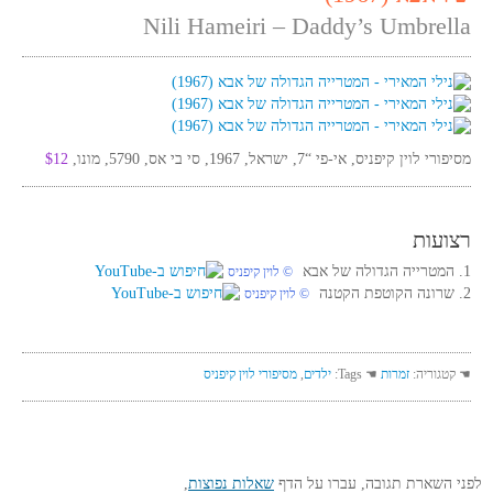
Nili Hameiri – Daddy’s Umbrella
מסיפורי לוין קיפניס, אי-פי “7, ישראל, 1967, סי בי אס, 5790, מונו,
$12
רצועות
1. המטרייה הגדולה של אבא
‏ © לוין קיפניס
2. שרונה הקוטפת הקטנה
‏ © לוין קיפניס
☚ קטגוריה:
זמרות
☚ Tags:
ילדים
,
מסיפורי לוין קיפניס
לפני השארת תגובה, עברו על הדף
שאלות נפוצות
,