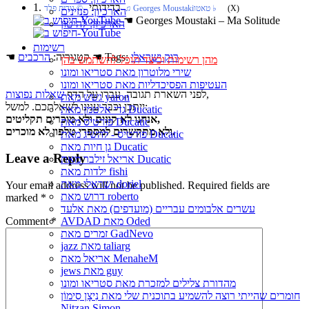
1. בדידותי
(X)
‏ © נורית פלד‏ ♫ Georges Moustaki‏ ♭ טאטו
הארכיון: פנזינים
☚
Georges Moustaki – Ma Solitude
הארכיון: להיטון
רשימות
רוק ישראלי
☚ Tags:
☚ קטגוריה:
הרכבים
מהן רשימות וכיצד תוכל להשתמש בהן
שירי מלוטרון מאת סטריאו ומונו
העטיפות הפסיכדליות מאת סטריאו ומונו
,
לפני השארת תגובה, עברו על הדף
שאלות נפוצות
גשש מאת yaron
ייתכן וכבר ענינו לשאלתכם. למשל:
גדי אלטמן מאת Ducatic
אנחנו לא קונים ולא מוכרים תקליטים,
פורטיס מאת Ducatic
ולא מתקשרים למספרי טלפון לא מוכרים.
פורטיס - להשיג מאת Ducatic
גן חיות מאת Ducatic
Leave a Reply
אריאל זילבר מאת Ducatic
ילדות מאת fishi
ישראלי מאת doriel
Your email address will not be published.
Required fields are
דרוש מאת roberto
marked
*
עשרים אלבומים עבריים (מועדפים) מאת אלעד
Comment
*
AVDAD מאת Oded
זמרים מאת GadNevo
jazz מאת taliarg
אריאל מאת MenaheM
jews מאת guy
מהדורת צלילים למזכרת מאת סטריאו ומונו
חומרים שהייתי רוצה להשמיע בתוכנית שלי מאת נִיצָן סִימוֹן
Nitzan Simon