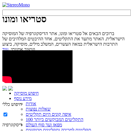
סטריאו ומונו
ברוכים הבאים אל סטריאו ומונו, אתר הדיסקוגרפיה של המוסיקה
הישראלית. האתר מתעד את התקליטים, אחד ההיבטים המלהיבים של
התרבות הישראלית במאה העשרים, המשלב מילים, מוסיקה, ביצוע
עוד...
ועיצוב אמנותי.
חיפוש מוסיקה
מידע נוסף
אודות
חיפוש כללי
שאלות נפוצות
איפה קונים היום תקליטים
100 התקליטים המבוקשים ביותר
מפאז ועד סוף העולם
דיסקוגרפיה
תקליטים למכירה ותקליטים מבוקשים