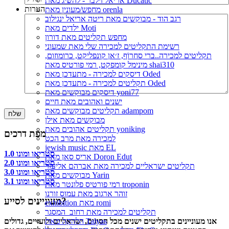
אריאל זילבר - להשיג מאת Ducatic
הערות
מחפש/מעונין מאת orenla
רגב הוד - מבוקשים מאת ריטה אריאל ינגילוב
ילדים מאת Moti
מחפש תקליטים מאת דורון
רשימת התקליטים למכירה שלי מאת שמעוני
תקליטים למכירה..ברי סחרוֹף, ז׳אן קונפליקט, כרומוזום,
מינימל קומפקט, רמי פורטיס מאת shai310
דיסקים למכירה - מתעדכן מאת Oded
תקליטים למכירה - מתעדכן מאת Oded
דיסקים מבוקשים מאת yoni77
ישנים ואהובים מאת חיים
תקליטים מבוקשים מאת adampom
מבוקשים מאת אילן
תקליטים אהובים מאת yoniking
מפת דרכים
למכירה מאת מרב הכט
jewish music מאת EL
סטריאו ומונו 1.0
אריס סאן מאת Doron Edut
סטריאו ומונו 2.0
תקליטים ישראליים למכירה מאת אברהם אליעזר
סטריאו ומונו 3.0
מבוקשים מאת Yarin
סטריאו ומונו 3.1
רמי פורטיס פלונטר מאת troponin
זוהר ארגוב מאת עמוס זורנו
מעוניינים לסייע?
exhibition מאת romi
תקליטים למכירה מאת רחוב_המסגר
אנו מעוניינים בתקליטים ישנים מכל הסוגים, ישראליים ולועזיים, גדולים
הלהקה מאת Talyas