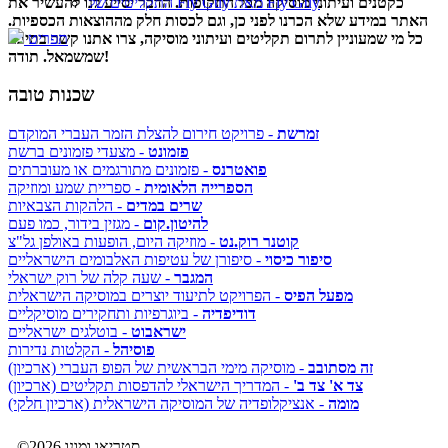
כקטנים ועיתוני מוסיקה מכל התקופות. הדבר יסייע לנו להעשיר את
התקליטים של Fly Guy מאת Fly Guy
האתר במידע שלא הכרנו לפני כן, וגם לכסות חלק מההוצאות הכספיות.
כל מי שמעוניין לתרום תקליטים ועיתוני מוסיקה, צרו אתנו קשר בתיבה
תפריט
שמשמאל. תודה!
שכנות טובה
זמרשת
- פרויקט חירום להצלת הזמר העברי המוקדם
פזמונט
- מצעדי פזמונים ברשת
פואטרנס
- פזמונים מתורגמים או מעוברתים
הספרייה הלאומית
- ספריית שמע ומוזיקה
שרים במדים
- הלהקות הצבאיות
להיטון.קום
- מגזין בידור, כמו פעם
קוטנר רוק.נט
- מוזיקה היום, הופעות באולפן גל"צ
סיפור כיסוי
- סיפורן של עטיפות האלבומים הישראליים
המגבר
- שעה קלה של רוק ישראלי
מפעל הפיס
- הפרויקט לתיעוד יוצרים במוסיקה הישראלית
דודיפדיה
- ביוגרפיות ותחקירים מוסיקליים
ישראבוט
- בוטלגים ישראליים
פוסיהל
- הקלטות נדירות
זה מסתובב
- מוסיקה מימי הבראשית של הפופ העברי (ארכיון)
צד א' צד ב'
- המדריך הישראלי להדפסות תקליטים (ארכיון)
מומה
- אנציקלופדיה של המוסיקה הישראלית (ארכיון חלקי)
©2026 סטריאו ומונו