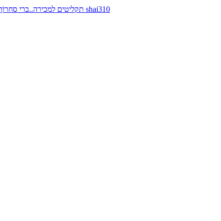
תקליטים למכירה..ברי סחרוֹף, ז׳אן קונפליקט, כרומוזום, מינימל קומפקט, רמי פורטיס מאת shai310