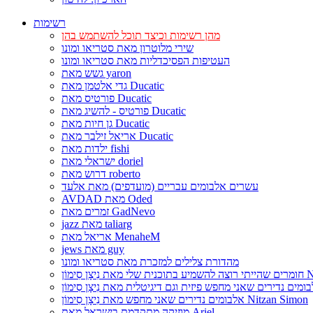
רשימות
מהן רשימות וכיצד תוכל להשתמש בהן
שירי מלוטרון מאת סטריאו ומונו
העטיפות הפסיכדליות מאת סטריאו ומונו
גשש מאת yaron
גדי אלטמן מאת Ducatic
פורטיס מאת Ducatic
פורטיס - להשיג מאת Ducatic
גן חיות מאת Ducatic
אריאל זילבר מאת Ducatic
ילדות מאת fishi
ישראלי מאת doriel
דרוש מאת roberto
עשרים אלבומים עבריים (מועדפים) מאת אלעד
AVDAD מאת Oded
זמרים מאת GadNevo
jazz מאת taliarg
אריאל מאת MenaheM
jews מאת guy
מהדורת צלילים למזכרת מאת סטריאו ומונו
Nitzan Si
אלבומים נדירים שאני מחפש מאת נִיצָן סִימוֹן Nitzan Simon
מוזיקה מתקדמת בישראל מאת Ariel