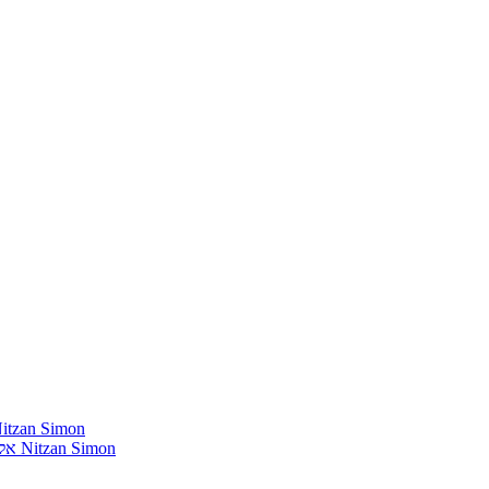
חומרים שהייתי רוצה להשמיע בתוכנית שלי מאת נִיצָן סִימוֹן mon
אלבומים נדירים שאני מחפש פיזית וגם דיגיטלית מאת נִיצָן סִימוֹן Nitzan Simon