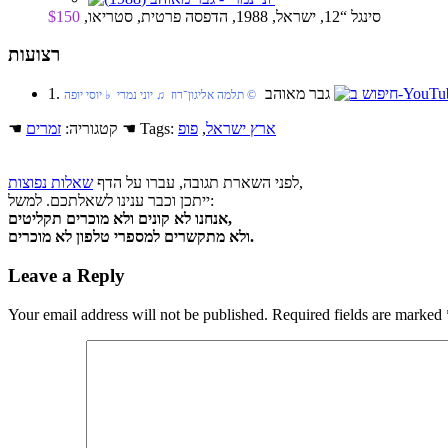
סינגל “12, ישראל, 1988, הדפסה פרטית, סטריאו,
$150
רצועות
1. גבר מאוהב
© תלמה אליגון־רוז ♫ יוני נמרי ♭ יוסי יופה
ארץ ישראל
,
פופ
☚ Tags:
☚ קטגוריה:
זמרים
,
לפני השארת תגובה, עברו על הדף
שאלות נפוצות
ייתכן וכבר ענינו לשאלתכם. למשל:
אנחנו לא קונים ולא מוכרים תקליטים,
ולא מתקשרים למספרי טלפון לא מוכרים.
Leave a Reply
Your email address will not be published.
Required fields are marked