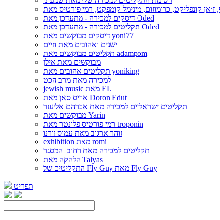
רשימת התקליטים למכירה שלי מאת שמעוני
דיסקים למכירה - מתעדכן מאת Oded
תקליטים למכירה - מתעדכן מאת Oded
דיסקים מבוקשים מאת yoni77
ישנים ואהובים מאת חיים
תקליטים מבוקשים מאת adampom
מבוקשים מאת אילן
תקליטים אהובים מאת yoniking
למכירה מאת מרב הכט
jewish music מאת EL
אריס סאן מאת Doron Edut
תקליטים ישראליים למכירה מאת אברהם אליעזר
מבוקשים מאת Yarin
רמי פורטיס פלונטר מאת troponin
זוהר ארגוב מאת עמוס זורנו
exhibition מאת romi
תקליטים למכירה מאת רחוב_המסגר
הלהקה מאת Talyas
התקליטים של Fly Guy מאת Fly Guy
תפריט