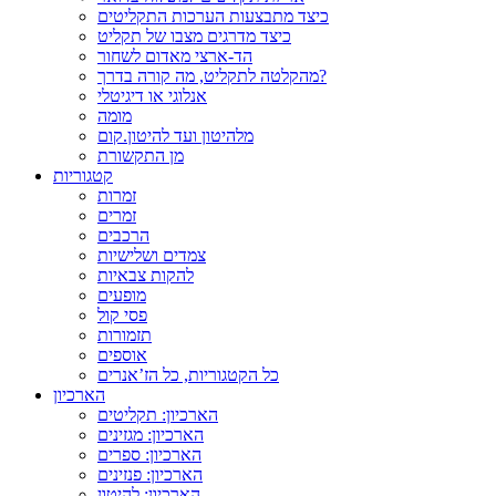
כיצד מתבצעות הערכות התקליטים
כיצד מדרגים מצבו של תקליט
הד-ארצי מאדום לשחור
מהקלטה לתקליט, מה קורה בדרך?
אנלוגי או דיגיטלי
מומה
מלהיטון ועד להיטון.קום
מן התקשורת
קטגוריות
זמרות
זמרים
הרכבים
צמדים ושלישיות
להקות צבאיות
מופעים
פסי קול
תזמורות
אוספים
כל הקטגוריות, כל הז’אנרים
הארכיון
הארכיון: תקליטים
הארכיון: מגזינים
הארכיון: ספרים
הארכיון: פנזינים
הארכיון: להיטון