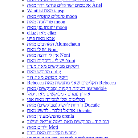
אלבומים ישראלים פורצי דרך מאת Ariel
Wantlist מאת tapsp
סינגלים להוסיף מאת moon
טרילוגיה מאת moon
יהונתן גפן מאת moon
eliaz מאת eliaz
אבא מאת פייגי
האהובים מאת Alumachaun
יש לי מאת Noni
אין לי ורוצה מאת Noni
יש לי - דיסקים מאת Noni
דיסקים מבוקשים מאת מעיין
מבוקש מאת d.d.g
דיסק מבוקש מאת דוד
Rebecca תקליטים שאני מחפשת מאת Rebecca
רשימת הקניות (מבוקשים) מאת matandole
אהרון עמרם - מבוקשים מאת יגאל
תקליטים שלי למכירה מאת אפי
גן חיות להשיג (מבוקשים) מאת Ducatic
אריאל זילבר - להשיג מאת Ducatic
מחפש/מעונין מאת orenla
רגב הוד - מבוקשים מאת ריטה אריאל ינגילוב
ילדים מאת Moti
מחפש תקליטים מאת דורון