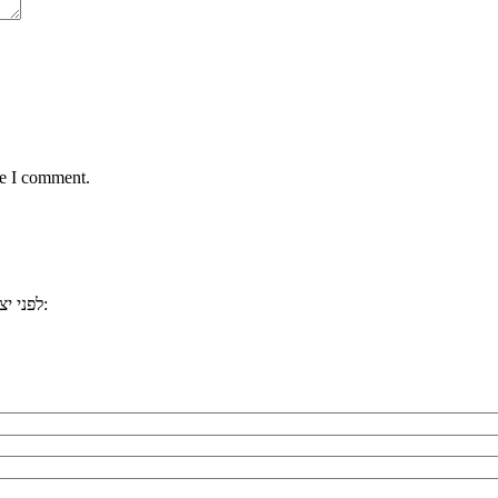
me I comment.
, ייתכן וכבר ענינו לשאלתכם. למשל:
לפני י