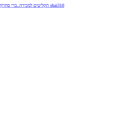
תקליטים למכירה..ברי סחרוֹף, ז׳אן קונפליקט, כרומוזום, מינימל קומפקט, רמי פורטיס מאת shai310