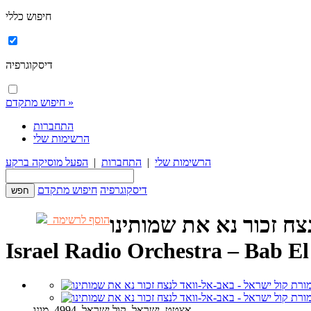
חיפוש כללי
דיסקוגרפיה
חיפוש מתקדם »
התחברות
הרשימות שלי
הרשימות שלי
|
התחברות
|
הפעל מוסיקה ברקע
דיסקוגרפיה
חיפוש מתקדם
צח זכור נא את שמותינו
הוסף לרשימה
Israel Radio Orchestra – Bab
אצטט, ישראל, קול ישראל, 4994, מונו