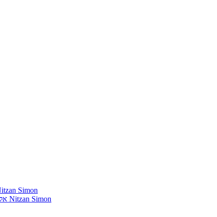
חומרים שהייתי רוצה להשמיע בתוכנית שלי מאת נִיצָן סִימוֹן mon
אלבומים נדירים שאני מחפש פיזית וגם דיגיטלית מאת נִיצָן סִימוֹן Nitzan Simon