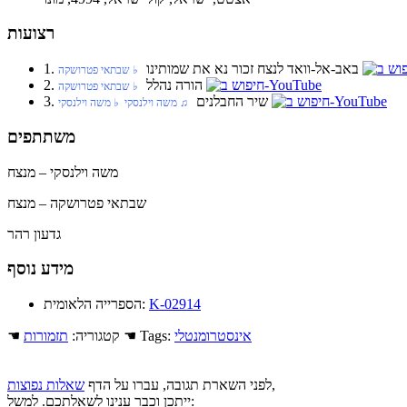
רצועות
1. באב-אל-וואד לנצח זכור נא את שמותינו
‏ ♭ שבתאי פטרושקה
2. הורה נהלל
‏ ♭ שבתאי פטרושקה
3. שיר החבלנים
‏ ♫ משה וילנסקי‏ ♭ משה וילנסקי
משתתפים
משה וילנסקי – מנצח
שבתאי פטרושקה – מנצח
גדעון רהר
מידע נוסף
K-02914
הספרייה הלאומית:
אינסטרומנטלי
☚ Tags:
☚ קטגוריה:
תזמורות
,
לפני השארת תגובה, עברו על הדף
שאלות נפוצות
ייתכן וכבר ענינו לשאלתכם. למשל: