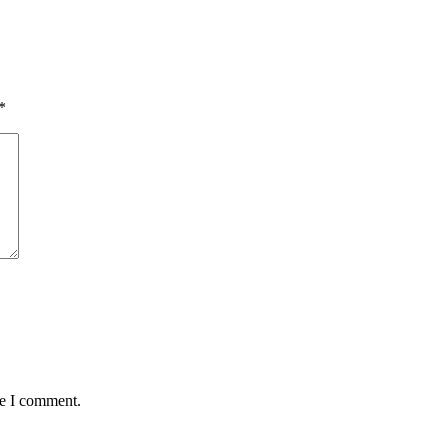
*
me I comment.