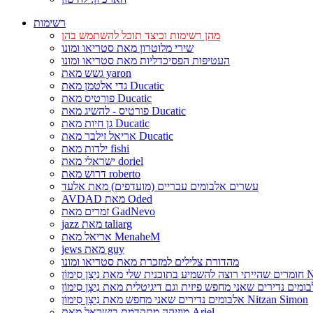
רשימות
מהן רשימות וכיצד תוכל להשתמש בהן
שירי מלוטרון מאת סטריאו ומונו
העטיפות הפסיכדליות מאת סטריאו ומונו
גשש מאת yaron
גדי אלטמן מאת Ducatic
פורטיס מאת Ducatic
פורטיס - להשיג מאת Ducatic
גן חיות מאת Ducatic
אריאל זילבר מאת Ducatic
ילדות מאת fishi
ישראלי מאת doriel
דרוש מאת roberto
עשרים אלבומים עבריים (מועדפים) מאת אלעד
AVDAD מאת Oded
זמרים מאת GadNevo
jazz מאת taliarg
אריאל מאת MenaheM
jews מאת guy
מהדורת צלילים למזכרת מאת סטריאו ומונו
Nitzan Si
אלבומים נדירים שאני מחפש מאת נִיצָן סִימוֹן Nitzan Simon
מוזיקה מתקדמת בישראל מאת Ariel