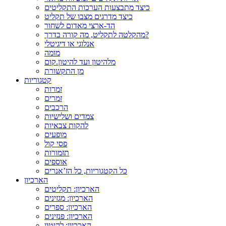
כיצד מתבצעות הערכות התקליטים
כיצד מדרגים מצבו של תקליט
הד-ארצי מאדום לשחור
מהקלטה לתקליט, מה קורה בדרך?
אנלוגי או דיגיטלי
מומה
מלהיטון ועד להיטון.קום
מן התקשורת
קטגוריות
זמרות
זמרים
הרכבים
צמדים ושלישיות
להקות צבאיות
מופעים
פסי קול
תזמורות
אוספים
כל הקטגוריות, כל הז’אנרים
הארכיון
הארכיון: תקליטים
הארכיון: מגזינים
הארכיון: ספרים
הארכיון: פנזינים
הארכיון: להיטון