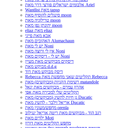
אלבומים ישראלים פורצי דרך מאת Ariel
Wantlist מאת tapsp
סינגלים להוסיף מאת moon
טרילוגיה מאת moon
יהונתן גפן מאת moon
eliaz מאת eliaz
אבא מאת פייגי
האהובים מאת Alumachaun
יש לי מאת Noni
אין לי ורוצה מאת Noni
יש לי - דיסקים מאת Noni
דיסקים מבוקשים מאת מעיין
מבוקש מאת d.d.g
דיסק מבוקש מאת דוד
Rebecca תקליטים שאני מחפשת מאת Rebecca
רשימת הקניות (מבוקשים) מאת matandole
אהרון עמרם - מבוקשים מאת יגאל
תקליטים שלי למכירה מאת אפי
גן חיות להשיג (מבוקשים) מאת Ducatic
אריאל זילבר - להשיג מאת Ducatic
מחפש/מעונין מאת orenla
רגב הוד - מבוקשים מאת ריטה אריאל ינגילוב
ילדים מאת Moti
מחפש תקליטים מאת דורון