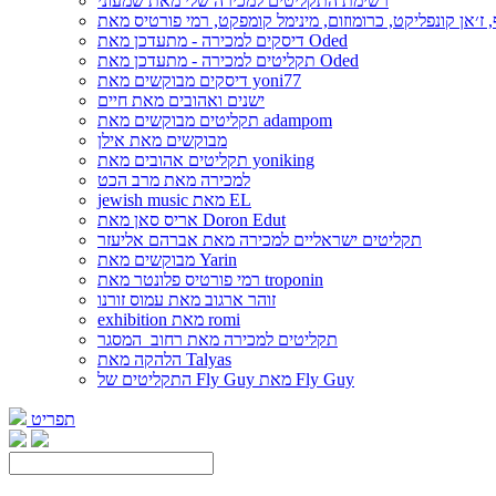
רשימת התקליטים למכירה שלי מאת שמעוני
דיסקים למכירה - מתעדכן מאת Oded
תקליטים למכירה - מתעדכן מאת Oded
דיסקים מבוקשים מאת yoni77
ישנים ואהובים מאת חיים
תקליטים מבוקשים מאת adampom
מבוקשים מאת אילן
תקליטים אהובים מאת yoniking
למכירה מאת מרב הכט
jewish music מאת EL
אריס סאן מאת Doron Edut
תקליטים ישראליים למכירה מאת אברהם אליעזר
מבוקשים מאת Yarin
רמי פורטיס פלונטר מאת troponin
זוהר ארגוב מאת עמוס זורנו
exhibition מאת romi
תקליטים למכירה מאת רחוב_המסגר
הלהקה מאת Talyas
התקליטים של Fly Guy מאת Fly Guy
תפריט