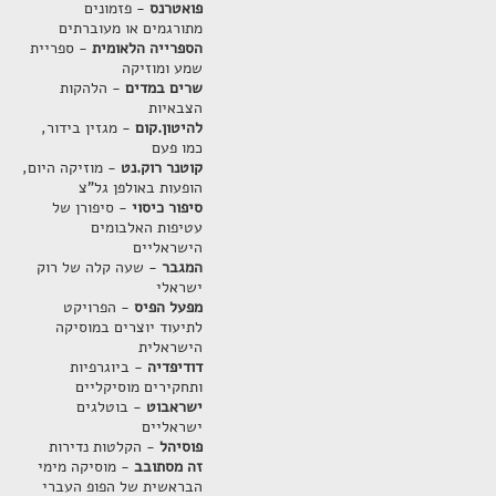
פואטרנס
- פזמונים
מתורגמים או מעוברתים
הספרייה הלאומית
- ספריית
שמע ומוזיקה
שרים במדים
- הלהקות
הצבאיות
להיטון.קום
- מגזין בידור,
כמו פעם
קוטנר רוק.נט
- מוזיקה היום,
הופעות באולפן גל"צ
סיפור כיסוי
- סיפורן של
עטיפות האלבומים
הישראליים
המגבר
- שעה קלה של רוק
ישראלי
מפעל הפיס
- הפרויקט
לתיעוד יוצרים במוסיקה
הישראלית
דודיפדיה
- ביוגרפיות
ותחקירים מוסיקליים
ישראבוט
- בוטלגים
ישראליים
פוסיהל
- הקלטות נדירות
זה מסתובב
- מוסיקה מימי
הבראשית של הפופ העברי